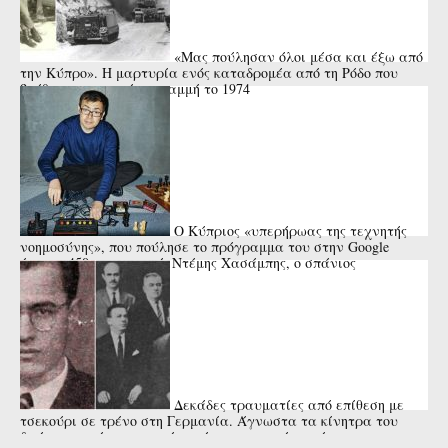
«Μας πούλησαν όλοι μέσα και έξω από
την Κύπρο». Η μαρτυρία ενός καταδρομέα από τη Ρόδο που
βρέθηκε στην πρώτη γραμμή το 1974
Ο Κύπριος «υπερήρωας της τεχνητής
νοημοσύνης», που πούλησε το πρόγραμμα του στην Google
έναντι 450 εκατ. ευρώ. Ντέμης Χασάμπης, ο σπάνιος
επιστήμονας.
Δεκάδες τραυματίες από επίθεση με
τσεκούρι σε τρένο στη Γερμανία. Άγνωστα τα κίνητρα του
δράστη που έπεσε νεκρός από αστυνομικά πυρά