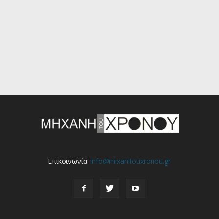
Επικοινωνία:
info@mixanitouxronou.gr