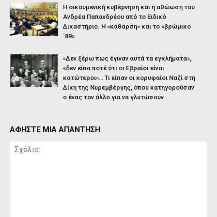
Η οικουμενική κυβέρνηση και η αθώωση του
Ανδρέα Παπανδρέου από το Ειδικό
Δικαστήριο. Η «κάθαρση» και το «βρώμικο
΄89»
«Δεν ξέρω πως έγιναν αυτά τα εγκλήματα»,
«δεν είπα ποτέ ότι οι Εβραίοι είναι
κατώτεροι»… Τι είπαν οι κορυφαίοι Ναζί στη
Δίκη της Νυρεμβέργης, όπου κατηγορούσαν
ο ένας τον άλλο για να γλυτώσουν
ΑΦΗΣΤΕ ΜΙΑ ΑΠΑΝΤΗΣΗ