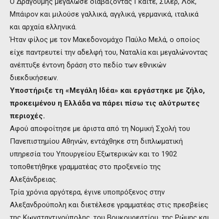
Ο Δραγούμης μεγάλωσε διαβάζοντας Γκαίτε, Σίλερ, Λοκ,
Μπάιρον και μιλούσε γαλλικά, αγγλικά, γερμανικά, ιταλικά
και αρχαία ελληνικά.
Ήταν φίλος με τον Μακεδονομάχο Παύλο Μελά, ο οποίος
είχε παντρευτεί την αδελφή του, Ναταλία και μεγαλώνοντας
ανέπτυξε έντονη δράση στο πεδίο των εθνικών
διεκδικήσεων.
Υποστήριξε τη «Μεγάλη Ιδέα» και εργάστηκε με ζήλο,
προκειμένου η Ελλάδα να πάρει πίσω τις αλύτρωτες
περιοχές.
Αφού αποφοίτησε με άριστα από τη Νομική Σχολή του
Πανεπιστημίου Αθηνών, εντάχθηκε στη διπλωματική
υπηρεσία του Υπουργείου Εξωτερικών και το 1902
τοποθετήθηκε γραμματέας στο προξενείο της
Αλεξάνδρειας.
Τρία χρόνια αργότερα, έγινε υποπρόξενος στην
Αλεξανδρούπολη και διετέλεσε γραμματέας στις πρεσβείες
της Κωνσταντινούπολης, του Βουκουρεστίου, της Ρώμης και