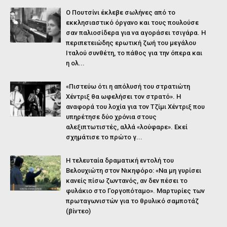
O Πουτσίνι έκλεβε σωλήνες από το
εκκλησιαστικό όργανο και τους πουλούσε
σαν παλιοσίδερα για να αγοράσει τσιγάρα. Η
περιπετειώδης ερωτική ζωή του μεγάλου
Ιταλού συνθέτη, το πάθος για την όπερα και
η ολ...
«Πιστεύω ότι η απόλυσή του στρατιώτη
Χέντριξ θα ωφελήσει τον στρατό». Η
αναφορά του λοχία για τον Τζίμι Χέντριξ που
υπηρέτησε δύο χρόνια στους
αλεξιπτωτιστές, αλλά «λούφαρε». Εκεί
σχημάτισε το πρώτο γ...
Η τελευταία δραματική εντολή του
Βελουχιώτη στον Νικηφόρο: «Να μη γυρίσει
κανείς πίσω ζωντανός, αν δεν πέσει το
φυλάκιο στο Γοργοπόταμο». Μαρτυρίες των
πρωταγωνιστών για το θρυλικό σαμποτάζ
(βίντεο)