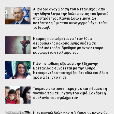
Αιφνίδια αναχώρηση του Νετανιάχου από
την Αθήνα λόγω της δολοφονίας του Ιρανού
υποστράτηγου Κασέμ Σουλεϊμανί. Σε
κατάσταση ύψιστου συναγερμού έχει τεθεί
το Ισραήλ
Νεαρός που φέρεται να ήταν θύμα
σεξουαλικής κακοποίησης σκότωσε
καθολικό ιερέα. Βρέθηκε με έναν σταυρό
καρφωμένο στο λαιμό του
Πώς η υπόθεση εξαφάνισης 35χρονης
Βρετανίδας συνδέεται με την Κύπρο.
Ντοκιμαντέρ υποστηρίζει ότι εδώ και δέκα
χρόνια ζει στο νησί
Τούρκος σκότωσε, τεμάχισε και πέρασε τη
γυναίκα του σε μηχανή του κιμά. Σοκάρει η
ομολογία του εγκλήματος
Η εν ψυχρώ δολοφονία 3 Κύπριων μοναχών