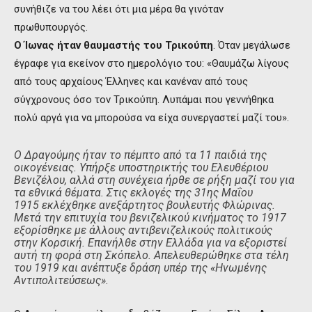
συνήθιζε να του λέει ότι μια μέρα θα γινόταν
πρωθυπουργός.
Ο Ίωνας ήταν θαυμαστής του Τρικούπη
. Όταν μεγάλωσε
έγραφε για εκείνον στο ημερολόγιο του: «Θαυμάζω λίγους
από τους αρχαίους Έλληνες και κανέναν από τους
σύγχρονους όσο τον Τρικούπη. Λυπάμαι που γεννήθηκα
πολύ αργά για να μπορούσα να είχα συνεργαστεί μαζί του».
Ο Δραγούμης ήταν το πέμπτο από τα 11 παιδιά της
οικογένειας. Υπήρξε υποστηρικτής του Ελευθέριου
Βενιζέλου, αλλά στη συνέχεια ήρθε σε ρήξη μαζί του για
τα εθνικά θέματα. Στις εκλογές της 31ης Μαΐου
1915 εκλέχθηκε ανεξάρτητος βουλευτής Φλώρινας.
Μετά την επιτυχία του βενιζελικού κινήματος το 1917
εξορίσθηκε με άλλους αντιβενιζελικούς πολιτικούς
στην Κορσική. Επανήλθε στην Ελλάδα για να εξοριστεί
αυτή τη φορά στη Σκόπελο. Απελευθερώθηκε στα τέλη
του 1919 και ανέπτυξε δράση υπέρ της «Ηνωμένης
Αντιπολιτεύσεως».