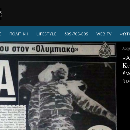
Σ
ΠΟΛΙΤΙΚΗ
LIFESTYLE
60S-70S-80S
WEB TV
ΦΩΤ
Αρχ
«Α
Κι
έν
το