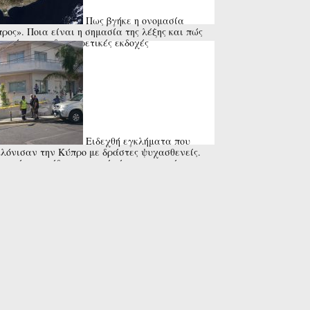
Πως βγήκε η ονομασία
ρος». Ποια είναι η σημασία της λέξης και πώς
ντώνται οι διαφορετικές εκδοχές
Ειδεχθή εγκλήματα που
λόνισαν την Κύπρο με δράστες ψυχασθενείς.
τα ήταν οι ίδιοι οι γονείς ή οι συγγενείς τους,
 και ανυποψίαστοι περαστικοί ή μικρά ...