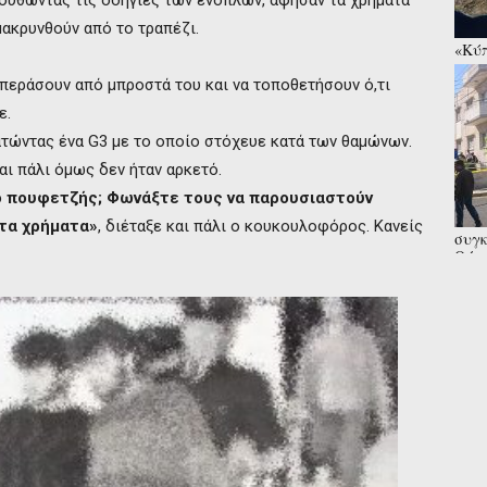
λουθώντας τις οδηγίες των ενόπλων, άφησαν τα χρήματα
ακρυνθούν από το τραπέζι.
«Κύπ
συνα
 περάσουν από μπροστά του και να τοποθετήσουν ό,τι
ε.
ατώντας ένα G3 με το οποίο στόχευε κατά των θαμώνων.
αι πάλι όμως δεν ήταν αρκετό.
ι ο πουφετζής; Φωνάξτε τους να παρουσιαστούν
 τα χρήματα»
, διέταξε και πάλι ο κουκουλοφόρος. Κανείς
συγκ
Θύμα
αλλά