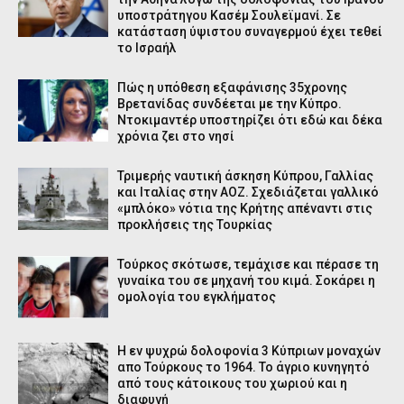
υποστράτηγου Κασέμ Σουλεϊμανί. Σε
κατάσταση ύψιστου συναγερμού έχει τεθεί
το Ισραήλ
Πώς η υπόθεση εξαφάνισης 35χρονης
Βρετανίδας συνδέεται με την Κύπρο.
Ντοκιμαντέρ υποστηρίζει ότι εδώ και δέκα
χρόνια ζει στο νησί
Τριμερής ναυτική άσκηση Κύπρου, Γαλλίας
και Ιταλίας στην ΑΟΖ. Σχεδιάζεται γαλλικό
«μπλόκο» νότια της Κρήτης απέναντι στις
προκλήσεις της Τουρκίας
Τούρκος σκότωσε, τεμάχισε και πέρασε τη
γυναίκα του σε μηχανή του κιμά. Σοκάρει η
ομολογία του εγκλήματος
Η εν ψυχρώ δολοφονία 3 Κύπριων μοναχών
απο Τούρκους το 1964. Το άγριο κυνηγητό
από τους κάτοικους του χωριού και η
διαφυγή