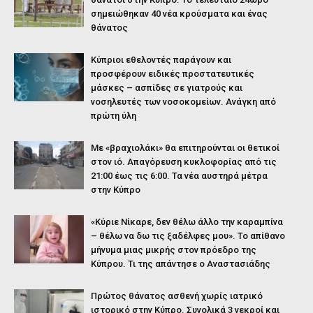
σημειώθηκαν 40 νέα κρούσματα και ένας
θάνατος
Κύπριοι εθελοντές παράγουν και
προσφέρουν ειδικές προστατευτικές
μάσκες – ασπίδες σε γιατρούς και
νοσηλευτές των νοσοκομείων. Ανάγκη από
πρώτη ύλη
Με «βραχιολάκι» θα επιτηρούνται οι θετικοί
στον ιό. Απαγόρευση κυκλοφορίας από τις
21:00 έως τις 6:00. Τα νέα αυστηρά μέτρα
στην Κύπρο
«Κύριε Νίκαρε, δεν θέλω άλλο την καραμπίνα
– θέλω να δω τις ξαδέλφες μου». Το απίθανο
μήνυμα μιας μικρής στον πρόεδρο της
Κύπρου. Τι της απάντησε ο Αναστασιάδης
Πρώτος θάνατος ασθενή χωρίς ιατρικό
ιστορικό στην Κύπρο. Συνολικά 3 νεκροί και