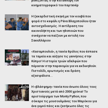
βυθίζοντας στην κατάθλιψη τον
κινηματογραφικό του παρτενέρ
Η ξεκαρδιστική σκηνή με τον κουβά που
φορά στο κεφάλι η Ρένα Βλαχοπούλου ήταν
αυτοσχεδιασμός. Η αντίδραση του
εικονολήπτη και των ηθοποιών που
συνέχισαν να παίζουν με εντολή του
Σακελλάριου
«Χασαμπουλιά», η ταινία θρύλος που έσπασε
τα ταμεία και αύξησε τις γεννήσεις στην
Κύπρο! Η ιστορία τριών αδελφών που
πέρασαν στην παρανομία για να εκδικηθούν.
Πιστολίδι, ερωτισμός και δράση
εξασφάλισα...
Η «βλάσφημη» ταινία που ένωσε όλους τους
Χριστιανούς μετά από 2000 χρόνια! Το
αριστούργημα των Monty Python, που
σόκαρε τις μουσουλμάνες του Μαρόκου για
ένα γυμνό πέος και ξεσήκωσε όλες τις