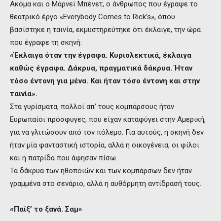
Ακόμα και ο Μάρνεϊ Μπένετ, ο άνθρωπος που έγραψε το
θεατρικό έργο «Everybody Comes to Rick’s», όπου
βασίστηκε η ταινία, εκμυστηρεύτηκε ότι έκλαιγε, την ώρα
που έγραφε τη σκηνή:
«Έκλαιγα όταν την έγραφα. Κυριολεκτικά, έκλαιγα
καθώς έγραφα. Δάκρυα, πραγματικά δάκρυα. Ήταν
τόσο έντονη για μένα. Και ήταν τόσο έντονη και στην
ταινία».
Στα γυρίσματα, πολλοί απ’ τους κομπάρσους ήταν
Ευρωπαίοι πρόσφυγες, που είχαν καταφύγει στην Αμερική,
για να γλιτώσουν από τον πόλεμο. Για αυτούς, η σκηνή δεν
ήταν μία φανταστική ιστορία, αλλά η οικογένεια, οι φίλοι
και η πατρίδα που άφησαν πίσω.
Τα δάκρυα των ηθοποιών και των κομπάρσων δεν ήταν
γραμμένα στο σενάριο, αλλά η αυθόρμητη αντίδρασή τους.
«Παίξ’ το ξανά. Σαμ»