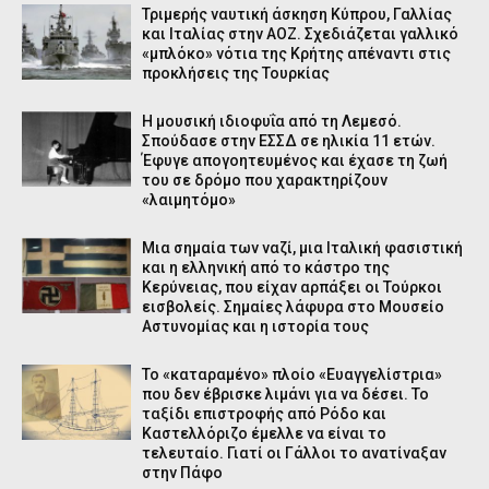
Τριμερής ναυτική άσκηση Κύπρου, Γαλλίας
και Ιταλίας στην ΑΟΖ. Σχεδιάζεται γαλλικό
«μπλόκο» νότια της Κρήτης απέναντι στις
προκλήσεις της Τουρκίας
Η μουσική ιδιοφυΐα από τη Λεμεσό.
Σπούδασε στην ΕΣΣΔ σε ηλικία 11 ετών.
Έφυγε απογοητευμένος και έχασε τη ζωή
του σε δρόμο που χαρακτηρίζουν
«λαιμητόμο»
Μια σημαία των ναζί, μια Ιταλική φασιστική
και η ελληνική από το κάστρο της
Κερύνειας, που είχαν αρπάξει οι Τούρκοι
εισβολείς. Σημαίες λάφυρα στο Μουσείο
Αστυνομίας και η ιστορία τους
Το «καταραμένο» πλοίο «Ευαγγελίστρια»
που δεν έβρισκε λιμάνι για να δέσει. Το
ταξίδι επιστροφής από Ρόδο και
Καστελλόριζο έμελλε να είναι το
τελευταίο. Γιατί οι Γάλλοι το ανατίναξαν
στην Πάφο