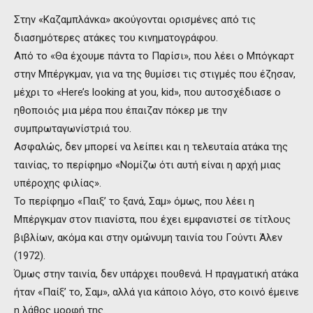
Στην «Καζαμπλάνκα» ακούγονται ορισμένες από τις
διασημότερες ατάκες του κινηματογράφου.
Από το «Θα έχουμε πάντα το Παρίσι», που λέει ο Μπόγκαρτ
στην Μπέργκμαν, για να της θυμίσει τις στιγμές που έζησαν,
μέχρι το «Here’s looking at you, kid», που αυτοσχέδιασε ο
ηθοποιός μια μέρα που έπαιζαν πόκερ με την
συμπρωταγωνίστριά του.
Ασφαλώς, δεν μπορεί να λείπει και η τελευταία ατάκα της
ταινίας, το περίφημο «Νομίζω ότι αυτή είναι η αρχή μιας
υπέροχης φιλίας».
Το περίφημο «Παιξ’ το ξανά, Σαμ» όμως, που λέει η
Μπέργκμαν στον πιανίστα, που έχει εμφανιστεί σε τίτλους
βιβλίων, ακόμα και στην ομώνυμη ταινία του Γούντι Άλεν
(1972).
Όμως στην ταινία, δεν υπάρχει πουθενά. Η πραγματική ατάκα
ήταν «Παίξ’ το, Σαμ», αλλά για κάποιο λόγο, στο κοινό έμεινε
η λάθος μορφή της.