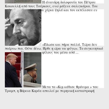
Η άνανδρη δολοφονία του Πέτρου
Κακουλλή από τους Τούρκους, ενώ μάζευε σαλιγκάρια. Του
φώναξαν άλτ,σήκωσε τα χέρια ψηλά και τον εκτέλεσαν εν
ψυχρώ. Το ...
«Έδωσα και πήρα πολλά. Τώρα δεν
παίρνω πια. Ούτε δίνω. Ήρθε η ώρα να φύγω». Το συγκινητικό
αντίο του Ρίτσου στους φίλους του μέσα από ...
Μετα το «Κιμ κάθισε Φρόνιμα » του
Τραμπ, η Βόρεια Κορέα απειλεί με πυρηνική καταστροφή