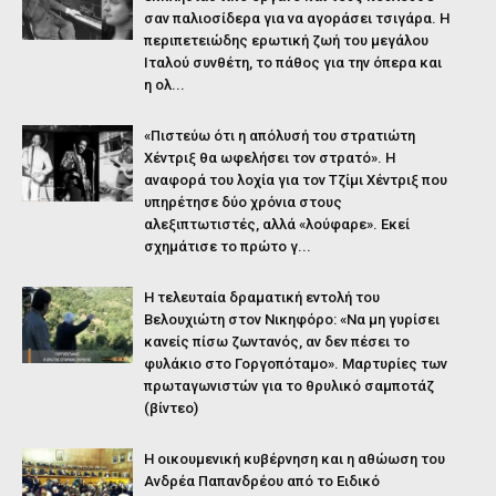
σαν παλιοσίδερα για να αγοράσει τσιγάρα. Η
περιπετειώδης ερωτική ζωή του μεγάλου
Ιταλού συνθέτη, το πάθος για την όπερα και
η ολ...
«Πιστεύω ότι η απόλυσή του στρατιώτη
Χέντριξ θα ωφελήσει τον στρατό». Η
αναφορά του λοχία για τον Τζίμι Χέντριξ που
υπηρέτησε δύο χρόνια στους
αλεξιπτωτιστές, αλλά «λούφαρε». Εκεί
σχημάτισε το πρώτο γ...
Η τελευταία δραματική εντολή του
Βελουχιώτη στον Νικηφόρο: «Να μη γυρίσει
κανείς πίσω ζωντανός, αν δεν πέσει το
φυλάκιο στο Γοργοπόταμο». Μαρτυρίες των
πρωταγωνιστών για το θρυλικό σαμποτάζ
(βίντεο)
Η οικουμενική κυβέρνηση και η αθώωση του
Ανδρέα Παπανδρέου από το Ειδικό