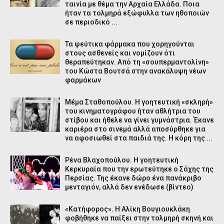
ταινία με θέμα την Αρχαία Ελλάδα. Ποια
ήταν τα τολμηρά εξώφυλλα των ηθοποιών
σε περιοδικό ...
Τα ψεύτικα φάρμακα που χορηγούνται
στους ασθενείς και νομίζουν ότι
θεραπεύτηκαν. Από τη «σουπερμαντολίνη»
του Κώστα Βουτσά στην ανακάλυψη νέων
φαρμάκων
Μέμα Σταθοπούλου. Η γοητευτική «σκληρή»
του κινηματογράφου ήταν αθλήτρια του
στίβου και ήθελε να γίνει γυμνάστρια. Έκανε
καριέρα στο σινεμά αλλά αποσύρθηκε για
να αφοσιωθεί στα παιδιά της. Η κόρη της ...
Ρένα Βλαχοπούλου. Η γοητευτική
Κερκυραία που την ερωτεύτηκε ο Σάχης της
Περσίας. Της έκανε δώρο ένα πανάκριβο
μενταγιόν, αλλά δεν ενέδωσε (βίντεο)
«Κατήφορος». Η Αλίκη Βουγιουκλάκη
φοβήθηκε να παίξει στην τολμηρή σκηνή και