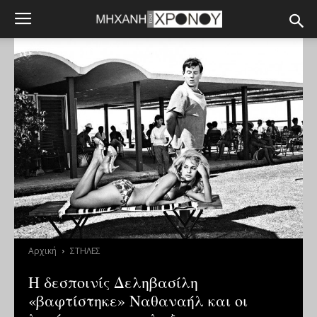
Αρχική
ΣΤΗΛΕΣ
Η δεσποινίς Δεληβασίλη
«βαφτίστηκε» Ναθαναήλ και οι