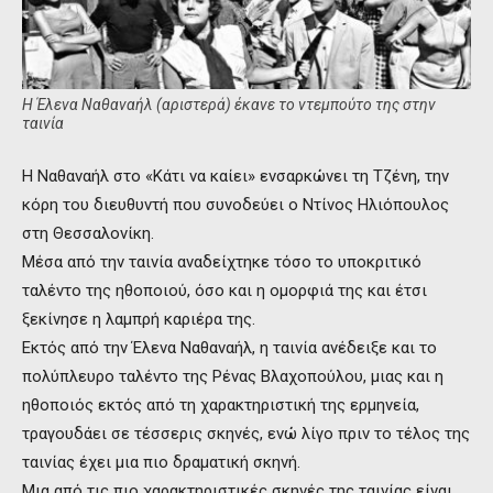
Η Έλενα Ναθαναήλ (αριστερά) έκανε το ντεμπούτο της στην
ταινία
Η Ναθαναήλ στο «Κάτι να καίει» ενσαρκώνει τη Τζένη, την
κόρη του διευθυντή που συνοδεύει ο Ντίνος Ηλιόπουλος
στη Θεσσαλονίκη.
Μέσα από την ταινία αναδείχτηκε τόσο το υποκριτικό
ταλέντο της ηθοποιού, όσο και η ομορφιά της και έτσι
ξεκίνησε η λαμπρή καριέρα της.
Εκτός από την Έλενα Ναθαναήλ, η ταινία ανέδειξε και το
πολύπλευρο ταλέντο της Ρένας Βλαχοπούλου, μιας και η
ηθοποιός εκτός από τη χαρακτηριστική της ερμηνεία,
τραγουδάει σε τέσσερις σκηνές, ενώ λίγο πριν το τέλος της
ταινίας έχει μια πιο δραματική σκηνή.
Μια από τις πιο χαρακτηριστικές σκηνές της ταινίας είναι