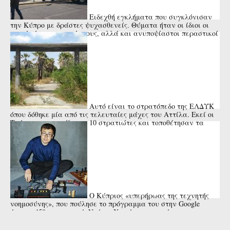
Ειδεχθή εγκλήματα που συγκλόνισαν
την Κύπρο με δράστες ψυχασθενείς. Θύματα ήταν οι ίδιοι οι
γονείς ή οι συγγενείς τους, αλλά και ανυποψίαστοι περαστικοί
ή μικρά ...
Αυτό είναι το στρατόπεδο της ΕΛΔΥΚ
όπου δόθηκε μία από τις τελευταίες μάχες του Αττίλα. Εκεί οι
Τούρκοι αποκεφάλισαν 10 στρατιώτες και τοποθέτησαν τα
κεφάλια ...
Ο Κύπριος «υπερήρωας της τεχνητής
νοημοσύνης», που πούλησε το πρόγραμμα του στην Google
έναντι 450 εκατ. ευρώ. Ντέμης Χασάμπης, ο σπάνιος
επιστήμονας.