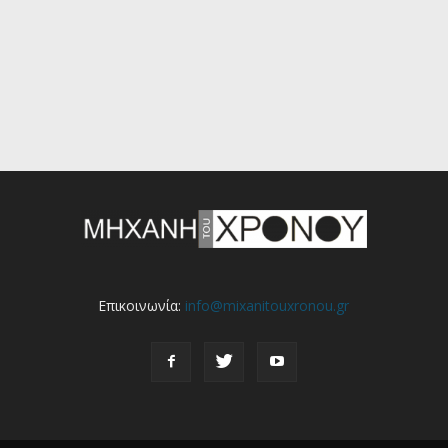
Επικοινωνία:
info@mixanitouxronou.gr