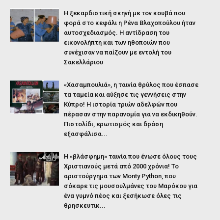
Η ξεκαρδιστική σκηνή με τον κουβά που
φορά στο κεφάλι η Ρένα Βλαχοπούλου ήταν
αυτοσχεδιασμός. Η αντίδραση του
εικονολήπτη και των ηθοποιών που
συνέχισαν να παίζουν με εντολή του
Σακελλάριου
«Χασαμπουλιά», η ταινία θρύλος που έσπασε
τα ταμεία και αύξησε τις γεννήσεις στην
Κύπρο! Η ιστορία τριών αδελφών που
πέρασαν στην παρανομία για να εκδικηθούν.
Πιστολίδι, ερωτισμός και δράση
εξασφάλισα...
Η «βλάσφημη» ταινία που ένωσε όλους τους
Χριστιανούς μετά από 2000 χρόνια! Το
αριστούργημα των Monty Python, που
σόκαρε τις μουσουλμάνες του Μαρόκου για
ένα γυμνό πέος και ξεσήκωσε όλες τις
θρησκευτικ...