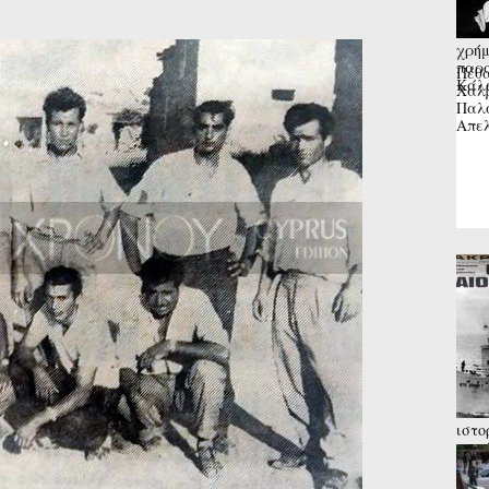
χρήμ
παρά
Πέθα
Κάλα
Χαλβ
Παλα
Απελ
ιστο
σημά
σε σ
όχι; .