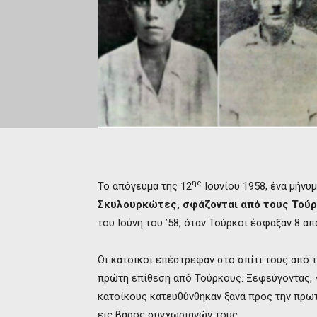
ης
Το απόγευμα της 12
Ιουνίου 1958, ένα μήν
Σκυλουρκώτες, σφάζονται από τους Τού
του Ιούνη του ’58, όταν Τούρκοι έσφαξαν 8 α
Οι κάτοικοι επέστρεφαν στο σπίτι τους από 
πρώτη επίθεση από Τούρκους. Ξεφεύγοντας, 
κατοίκους κατευθύνθηκαν ξανά προς την πρωτ
εις βάρος συγχωριανών τους.