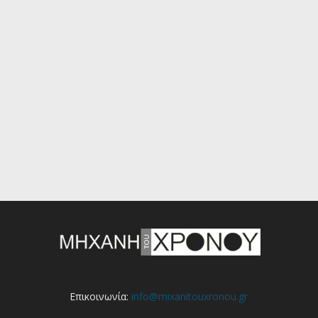
Επικοινωνία:
info@mixanitouxronou.gr