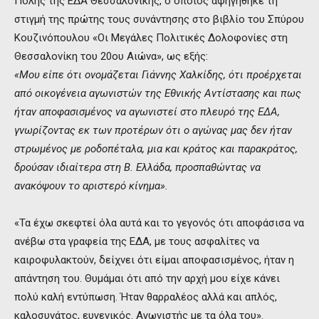
Πόλης της ΕΔΑ Θεσσαλονίκης, ο οποίος αφηγήθηκε τη
στιγμή της πρώτης τους συνάντησης στο βιβλίο του Σπύρου
Κουζινόπουλου «Οι Μεγάλες Πολιτικές Δολοφονίες στη
Θεσσαλονίκη του 20ου Αιώνα», ως εξής:
«Μου είπε ότι ονομάζεται Γιάννης Χαλκίδης, ότι προέρχεται
από οικογένεια αγωνιστών της Εθνικής Αντίστασης και πως
ήταν αποφασισμένος να αγωνιστεί στο πλευρό της ΕΔΑ,
γνωρίζοντας εκ των προτέρων ότι ο αγώνας μας δεν ήταν
στρωμένος με ροδοπέταλα, μια και κράτος και παρακράτος,
δρούσαν ιδιαίτερα στη Β. Ελλάδα, προσπαθώντας να
ανακόψουν το αριστερό κίνημα».
«Τα έχω σκεφτεί όλα αυτά και το γεγονός ότι αποφάσισα να
ανέβω στα γραφεία της ΕΔΑ, με τους ασφαλίτες να
καιροφυλακτούν, δείχνει ότι είμαι αποφασισμένος, ήταν η
απάντηση του. Θυμάμαι ότι από την αρχή μου είχε κάνει
πολύ καλή εντύπωση. Ήταν θαρραλέος αλλά και απλός,
καλοσυνάτος, ευγενικός. Αγωνιστής με τα όλα του».