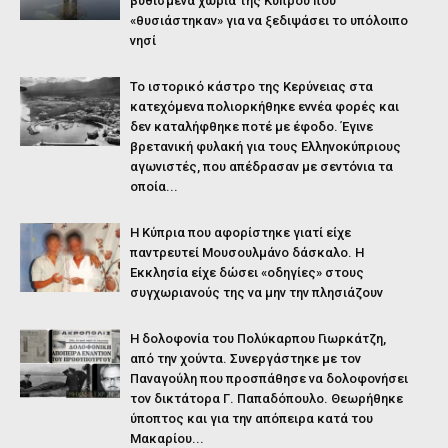
βυθισμένα χωριά της Κύπρου που
«θυσιάστηκαν» για να ξεδιψάσει το υπόλοιπο
νησί
Το ιστορικό κάστρο της Κερύνειας στα
κατεχόμενα πολιορκήθηκε εννέα φορές και
δεν καταλήφθηκε ποτέ με έφοδο. Έγινε
βρετανική φυλακή για τους Ελληνοκύπριους
αγωνιστές, που απέδρασαν με σεντόνια τα
οποία...
Η Κύπρια που αφορίστηκε γιατί είχε
παντρευτεί Μουσουλμάνο δάσκαλο. Η
Εκκλησία είχε δώσει «οδηγίες» στους
συγχωριανούς της να μην την πλησιάζουν
Η δολοφονία του Πολύκαρπου Γιωρκάτζη,
από την χούντα. Συνεργάστηκε με τον
Παναγούλη που προσπάθησε να δολοφονήσει
τον δικτάτορα Γ. Παπαδόπουλο. Θεωρήθηκε
ύποπτος και για την απόπειρα κατά του
Μακαρίου...