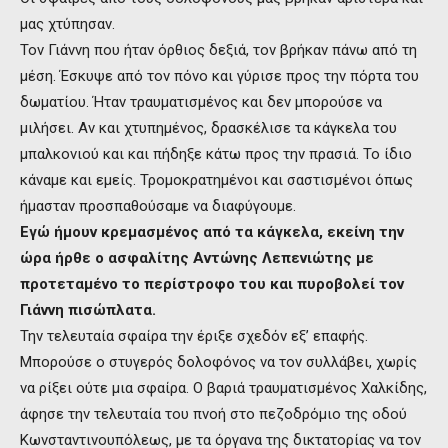
μας χτύπησαν.
Τον Γιάννη που ήταν όρθιος δεξιά, τον βρήκαν πάνω από τη
μέση. Έσκυψε από τον πόνο και γύρισε προς την πόρτα του
δωματίου. Ήταν τραυματισμένος και δεν μπορούσε να
μιλήσει. Αν και χτυπημένος, δρασκέλισε τα κάγκελα του
μπαλκονιού και και πήδηξε κάτω προς την πρασιά. Το ίδιο
κάναμε και εμείς. Τρομοκρατημένοι και σαστισμένοι όπως
ήμασταν προσπαθούσαμε να διαφύγουμε.
Εγώ ήμουν κρεμασμένος από τα κάγκελα, εκείνη την
ώρα ήρθε ο ασφαλίτης Αντώνης Λεπενιώτης με
προτεταμένο το περίστροφο του και πυροβολεί τον
Γιάννη πισώπλατα.
Την τελευταία σφαίρα την έριξε σχεδόν εξ’ επαφής.
Μπορούσε ο στυγερός δολοφόνος να τον συλλάβει, χωρίς
να ρίξει ούτε μια σφαίρα. Ο βαριά τραυματισμένος Χαλκίδης,
άφησε την τελευταία του πνοή στο πεζοδρόμιο της οδού
Κωνσταντινουπόλεως, με τα όργανα της δικτατορίας να τον