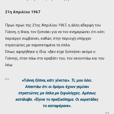
21η Απριλίου 1967
Πρωί-πρωί της 21ης Απριλίου 1967, η άλλη αδερφή του
Γιάννη, η Φίκα, τον ξυπνάει για να τον ενημερώσει ότι κάτι
περίεργο συμβαίνει, καθώς στην περιοχή υπήρχαν
στρατιώτες με παρατεταμένα τα όπλα.
Όπως αφηγήθηκε η ίδια: «Δεν είχε ξυπνήσει ακόμα ο
Γιάννης, όταν πάω στο κρεβάτι του, τον σκουντάω και του
λέω:
«Γιάννη ξύπνα, κάτι γίνεται». Τι; μου λέει.
Απαντάω ότι οι δρόμοι έχουν γεμίσει
στρατιώτες με όπλα με ξιφολόγχες.
Αμέσως
κατάλαβε. «Έγινε το πραξικόπημα. Οι κερατάδες
το καταφέρανε».