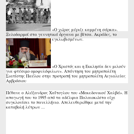
«Ο χώρος μύριζε καμμένη σάρκα».
Ξυλοδαρμοί στα γεννητικά όργανα με βίτσα. Ακράδες, το
κυπριακό Νταχάου των εγκλωβισμένων.
«Ο Χριστός και η Εκκλησία δεν μιλούν
για φτύσιμο ομοφυλόφιλων». Απάντηση του μητροπολίτη
Σιατίστης Παύλου στην προτροπή του μητροπολίτη Αιγιαλείας
Αμβρόσιου
Πέθανε ο Αλέξανδρος Χαΐτογλου του «Μακεδονικού Χαλβά». Η
απαγωγή του το 1995 από τα αδέλφια Παλαιοκώστα είχε
συγκλονίσει το πανελλήνιο. Απελευθερώθηκε μετά την
καταβολή λύτρων ...