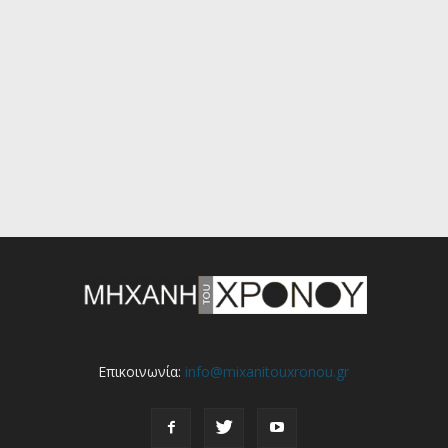
Επικοινωνία:
info@mixanitouxronou.gr