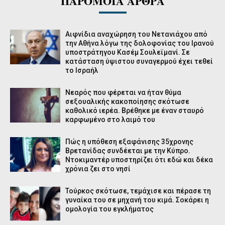
ΠΑΡΟΜΟΙΑ ΑΡΘΡΑ
Αιφνίδια αναχώρηση του Νετανιάχου από
την Αθήνα λόγω της δολοφονίας του Ιρανού
υποστράτηγου Κασέμ Σουλεϊμανί. Σε
κατάσταση ύψιστου συναγερμού έχει τεθεί
το Ισραήλ
Νεαρός που φέρεται να ήταν θύμα
σεξουαλικής κακοποίησης σκότωσε
καθολικό ιερέα. Βρέθηκε με έναν σταυρό
καρφωμένο στο λαιμό του
Πώς η υπόθεση εξαφάνισης 35χρονης
Βρετανίδας συνδέεται με την Κύπρο.
Ντοκιμαντέρ υποστηρίζει ότι εδώ και δέκα
χρόνια ζει στο νησί
Τούρκος σκότωσε, τεμάχισε και πέρασε τη
γυναίκα του σε μηχανή του κιμά. Σοκάρει η
ομολογία του εγκλήματος