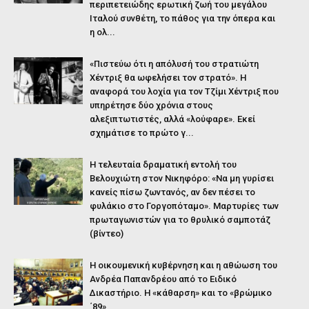
περιπετειώδης ερωτική ζωή του μεγάλου
Ιταλού συνθέτη, το πάθος για την όπερα και
η ολ...
«Πιστεύω ότι η απόλυσή του στρατιώτη
Χέντριξ θα ωφελήσει τον στρατό». Η
αναφορά του λοχία για τον Τζίμι Χέντριξ που
υπηρέτησε δύο χρόνια στους
αλεξιπτωτιστές, αλλά «λούφαρε». Εκεί
σχημάτισε το πρώτο γ...
Η τελευταία δραματική εντολή του
Βελουχιώτη στον Νικηφόρο: «Να μη γυρίσει
κανείς πίσω ζωντανός, αν δεν πέσει το
φυλάκιο στο Γοργοπόταμο». Μαρτυρίες των
πρωταγωνιστών για το θρυλικό σαμποτάζ
(βίντεο)
Η οικουμενική κυβέρνηση και η αθώωση του
Ανδρέα Παπανδρέου από το Ειδικό
Δικαστήριο. Η «κάθαρση» και το «βρώμικο
΄89»