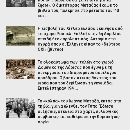
ζήσω». Ο δικτάτορας Μεταξάς έκαψε το
βιβλίο του, πολέμησε στο μέτωπο του ’40
και ...
Η εισβολή του Χίτλερ Ελλάδα ξεκίνησε από
το οχυρό Ρούπελ. Επέλεξε την 6η Απριλίου
επειδή ήταν προληπτικός. Αυτοψία στα
οχυρά όπου οι Έλληνες είπαν το «δεύτερο
ΟΧΙ» (βίντεο)
Το ολοκαύτωμα των Ιταλών στο χωριό
Δομένικο της Λάρισας που έγινε με τη
συνεργασία του διορισμένου δοσίλογου
προέδρου. Ο βασανιστικός θάνατος του
ιερέα που του ξερίζωσαν τη γενειάδα.
Εκτελέστηκαν 194 ...
Τα «κόλπα» του Ιωάννη Μεταξά, εκτός από
τη βία, για να ελέγξει τον Τύπο. Έδωσε
αυξήσεις, ατέλεια στο χαρτί, συλλογικές
συμβάσεις και καθιέρωσε την Κυριακή ως
αργία