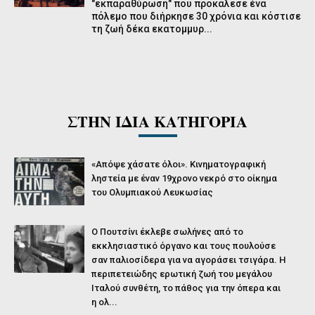
"εκπαραθύρωση" που προκάλεσε ένα
πόλεμο που διήρκησε 30 χρόνια και κόστισε
τη ζωή δέκα εκατομμυρ...
ΣΤΗΝ ΙΔΙΑ ΚΑΤΗΓΟΡΙΑ
«Απόψε χάσατε όλοι». Κινηματογραφική
ληστεία με έναν 19χρονο νεκρό στο οίκημα
του Ολυμπιακού Λευκωσίας
O Πουτσίνι έκλεβε σωλήνες από το
εκκλησιαστικό όργανο και τους πουλούσε
σαν παλιοσίδερα για να αγοράσει τσιγάρα. Η
περιπετειώδης ερωτική ζωή του μεγάλου
Ιταλού συνθέτη, το πάθος για την όπερα και
η ολ...