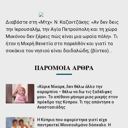
Διαβάστε στη «Μτχ»:
Ν. Καζαντζάκης: «Αν δεν δεις
την Ιερουσαλήμ, την Αγία Πετρούπολη και τη χώρα
Μυκόνου δεν ξέρεις πώς είναι μια ωραία πόλη». Τι
ήταν η Μικρή Βενετία στο παρελθόν και γιατί τα
σοκάκια του νησιού είναι δαιδαλώδη; (βίντεο)…
ΠΑΡΟΜΟΙΑ ΑΡΘΡΑ
«Κύριε Νίκαρε, δεν θέλω άλλο την
καραμπίνα – θέλω να δω τις ξαδέλφες
μου». Το απίθανο μήνυμα μιας μικρής στον
πρόεδρο της Κύπρου. Τι της απάντησε ο
Αναστασιάδης
Η Κύπρια που αφορίστηκε γιατί είχε
παντρευτεί Μουσουλμάνο δάσκαλο. Η