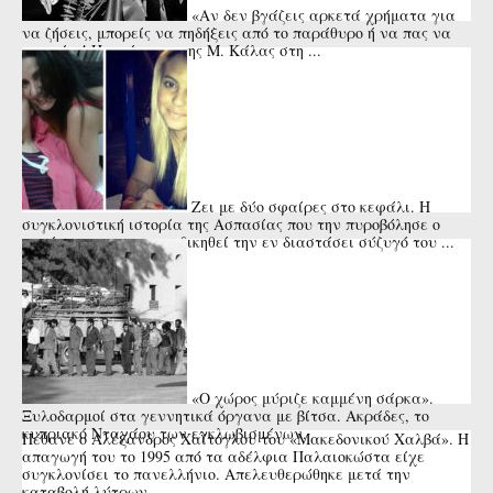
«Αν δεν βγάζεις αρκετά χρήματα για
να ζήσεις, μπορείς να πηδήξεις από το παράθυρο ή να πας να
πνιγείς»! Η απάντηση της Μ. Κάλας στη ...
Ζει με δύο σφαίρες στο κεφάλι. Η
συγκλονιστική ιστορία της Ασπασίας που την πυροβόλησε ο
πατέρας της για να εκδικηθεί την εν διαστάσει σύζυγό του ...
«Ο χώρος μύριζε καμμένη σάρκα».
Ξυλοδαρμοί στα γεννητικά όργανα με βίτσα. Ακράδες, το
κυπριακό Νταχάου των εγκλωβισμένων.
Πέθανε ο Αλέξανδρος Χαΐτογλου του «Μακεδονικού Χαλβά». Η
απαγωγή του το 1995 από τα αδέλφια Παλαιοκώστα είχε
συγκλονίσει το πανελλήνιο. Απελευθερώθηκε μετά την
καταβολή λύτρων ...