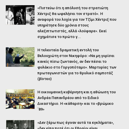
«Πιστεύω ότι η απόλυσή του στρατιώτη
Χέντριξ θα ωφελήσει τον στρατό». Η
αναφορά του λοχία για τον Τζίμι Χέντριξ που
υπηρέτησε δύο χρόνια στους
αλεξιπτωτιστές, αλλά «λούφαρε». Εκεί
σχημάτισε το πρώτο γ...
Η τελευταία δραματική εντολή του
Βελουχιώτη στον Νικηφόρο: «Να μη γυρίσει
κανείς πίσω ζωντανός, αν δεν πέσει το
φυλάκιο στο Γοργοπόταμο». Μαρτυρίες των
πρωταγωνιστών για το θρυλικό σαμποτάζ
(βίντεο)
Η οικουμενική κυβέρνηση και η αθώωση του
Ανδρέα Παπανδρέου από το Ειδικό
Δικαστήριο. Η «κάθαρση» και το «βρώμικο
΄89»
«Δεν ξέρω πως έγιναν αυτά τα εγκλήματα»,
«δεν είπα ποτέ ότι οι Εβραίοι είναι