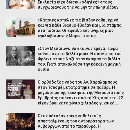
Εκκλησία είχε δώσει «οδηγίες» στους
συγχωριανούς της να μην την πλησιάζουν
«Κάποιες κοπέλες τις βίαζαν καθημερινά
και για κάθε βιασμό έβαζαν και μία στάμπα
στα πόδια». Οι εφιαλτικές μνήμες μιας
εγκλωβισμένης Μορφίτισσας
«Στον Μεσαίωνα θα έκαιγαν εμένα. Τώρα
καίνε μόνο τα βιβλία μου». Η απάντηση του
Φρόιντ στους Ναζί όταν έκαψαν τα βιβλία
του. Γιατί αποκαλούσε την κοκαϊνη μαγική
ουσία
Ο ορθόδοξος ναός του Αγ. Χαραλάμπους
στον Τσεσμέ μετατράπηκε σε παζάρι. Η
μεγαλοπρεπής εκκλησία της Μικρασιατικής
Ερυθραίας απέναντι από τη Χίο, όπου το ’22
είχαν βρει καταφύγιο χιλιάδες γυναικό...
Όταν πέταξαν τρεις καθολικούς
απεσταλμένους του αυτοκράτορα των
Αμβούργων, από το παράθυρο. Η