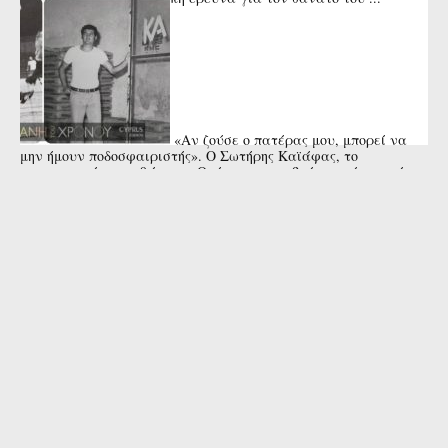
«Αν ζούσε ο πατέρας μου, μπορεί να
μην ήμουν ποδοσφαιριστής». Ο Σωτήρης Καϊάφας, το
αναντικατάστατο 9άρι της Ομόνοιας, που βγήκε πρώτος σκόρερ
της Ευρώπης και ...