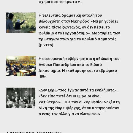
σχημάτισε το πρώτο γ...
Η τελευταία δραματική εντολή του
Βελουχιώτη στον Νικηφόρο: «Να μη γυρίσει
κανείς πίσω ζωντανός, αν δεν πέσει το
φυλάκιο στο Γοργοπόταμο». Μαρτυρίες των
πρωταγωνιστών για το θρυλικό σαμποτάζ
(βίντεο)
Η οικουμενική κυβέρνηση και η αθώωση του
Ανδρέα Παπανδρέου από το Ειδικό
Δικαστήριο. Η «κάθαρση» και το «βρώμικο
΄89»
«Δεν ξέρω πως έγιναν αυτά τα εγκλήματα»,
«δεν είπα ποτέ ότι οι Εβραίοι είναι
κατώτεροι»… Τι είπαν οι κορυφαίοι Ναζί στη
Δίκη της Νυρεμβέργης, όπου κατηγορούσαν
ο ένας τον άλλο για να γλυτώσουν