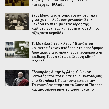
της Αιγύπτου για να ενισχύσει την
κατεχόμενη Ελλάδα.
Στον Μεσαίωνα έπλεκαν οι άντρες, πριν
γίνει χόμπι πλούσιων γυναικών. Στην
Ελλάδα το πλέξιμο ήταν μέρος της
καθημερινότητας και τρανή απόδειξη, το
αξέχαστο σεμεδάκι!
Το Μακελειό στο Χίλτον. 15 αιγύπτιοι
κομάντος έκαναν απόβαση στο αεροδρόμιο
Λάρνακας για να εκδικηθούν τρομοκρατική
επίθεση. Τους σκότωσε όλους η εθνική
φρουρά
Εδουάρδος Α΄ της Αγγλίας. Ο "κακός
βασιλιάς" που πολέμησε τους Σκωτσέζους
στο Braveheart. Ποια κοινά είχε με τον
Τάιγουιν Λάνιστερ από το Game of Thrones
και αποτέλεσε πηγή έμπνευσης για το ...