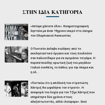
ΣΤΗΝ ΙΔΙΑ ΚΑΤΗΓΟΡΙΑ
«Απόψε χάσατε όλοι». Κινηματογραφική
ληστεία με έναν 19χρονο νεκρό στο οίκημα
του Ολυμπιακού Λευκωσίας
O Πουτσίνι έκλεβε σωλήνες από το
εκκλησιαστικό όργανο και τους πουλούσε
σαν παλιοσίδερα για να αγοράσει τσιγάρα. Η
περιπετειώδης ερωτική ζωή του μεγάλου
Ιταλού συνθέτη, το πάθος για την όπερα και
η ολ...
«Πιστεύω ότι η απόλυσή του στρατιώτη
Χέντριξ θα ωφελήσει τον στρατό». Η
αναφορά του λοχία για τον Τζίμι Χέντριξ που
υπηρέτησε δύο χρόνια στους
αλεξιπτωτιστές, αλλά «λούφαρε». Εκεί