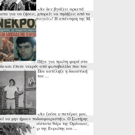
«Αν δεν βγάζεις αρκετά
ατα για να ζήσεις, μπορείς να πηδήξεις από το
θυρο ή να πας να πνιγείς»! Η απάντηση της Μ.
ς στη ...
Πήγε για πρώτη φορά στο
δο και έπεσε νεκρός από φωτοβολίδα που του
ώθηκε στον λαιμό. Που κατέληξε η δικαστική
να για τον θάνατο του ...
«Αν ζούσε ο πατέρας μου,
εί να μην ήμουν ποδοσφαιριστής». Ο Σωτήρης
φας, το αναντικατάστατο 9άρι της Ομόνοιας,
βγήκε πρώτος σκόρερ της Ευρώπης και ...