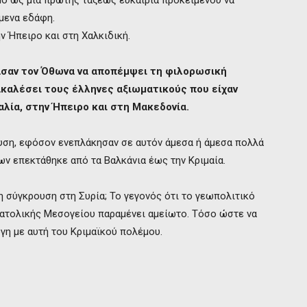
μο ως μια πρώτης τάξεως ευκαιρία προκειμένου να
μενα εδάφη.
ν Ήπειρο και στη Χαλκιδική.
κασαν τον Όθωνα να αποπέμψει τη φιλορωσική
ακαλέσει τους έλληνες αξιωματικούς που είχαν
ία, στην Ήπειρο και στη Μακεδονία.
ουση, εφόσον ενεπλάκησαν σε αυτόν άμεσα ή άμεσα πολλά
ων επεκτάθηκε από τα Βαλκάνια έως την Κριμαία.
τη σύγκρουση στη Συρία; Το γεγονός ότι το γεωπολιτικό
νατολικής Μεσογείου παραμένει αμείωτο. Τόσο ώστε να
γη με αυτή του Κριμαϊκού πολέμου.