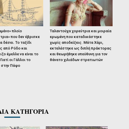
αμένο» πλοίο
Ταλαντούχα χορεύτρια και μοιραία
τρια» που δεν έβρισκε
ερωμένη που καταδικάστηκε
να δέσει. Το ταξίδι
χωρίς αποδείξεις. Μάτα Χάρι,
ς από Ρόδο και
εκτελέστηκε ως διπλή πράκτορας
ζο έμελλε να είναι το
και θεωρήθηκε υπεύθυνη για τον
Γιατί οι Γάλλοι το
θάνατο χιλιάδων στρατιωτών
ν στην Πάφο
ΔΙΑ ΚΑΤΗΓΟΡΙΑ