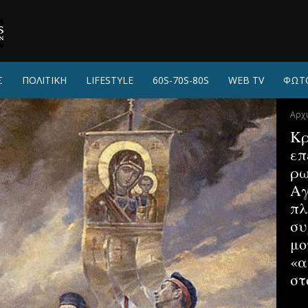
Σ
ΠΟΛΙΤΙΚΗ
LIFESTYLE
60S-70S-80S
WEB TV
ΦΩΤ
Αρχ
Κρ
επ
ρω
Αγ
πλ
συ
μο
«α
στ