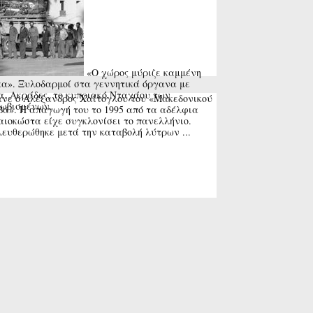
«Ο χώρος μύριζε καμμένη
α». Ξυλοδαρμοί στα γεννητικά όργανα με
α. Ακράδες, το κυπριακό Νταχάου των
νε ο Αλέξανδρος Χαΐτογλου του «Μακεδονικού
ωβισμένων.
ά». Η απαγωγή του το 1995 από τα αδέλφια
ιοκώστα είχε συγκλονίσει το πανελλήνιο.
ευθερώθηκε μετά την καταβολή λύτρων ...