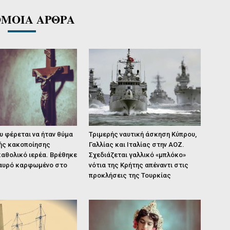
ΜΟΙΑ ΑΡΘΡΑ
 φέρεται να ήταν θύμα
Τριμερής ναυτική άσκηση Κύπρου,
ής κακοποίησης
Γαλλίας και Ιταλίας στην ΑΟΖ.
αθολικό ιερέα. Βρέθηκε
Σχεδιάζεται γαλλικό «μπλόκο»
ταυρό καρφωμένο στο
νότια της Κρήτης απέναντι στις
προκλήσεις της Τουρκίας