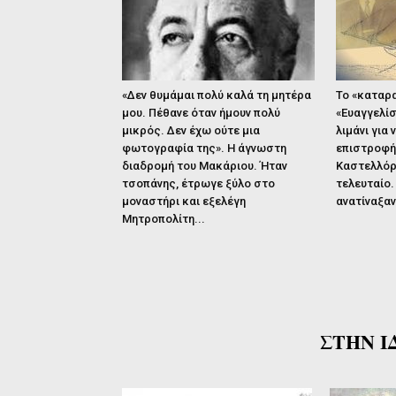
«Δεν θυμάμαι πολύ καλά τη μητέρα
Το «καταρ
μου. Πέθανε όταν ήμουν πολύ
«Ευαγγελίσ
μικρός. Δεν έχω ούτε μια
λιμάνι για 
φωτογραφία της». Η άγνωστη
επιστροφή
διαδρομή του Μακάριου. Ήταν
Καστελλόρι
τσοπάνης, έτρωγε ξύλο στο
τελευταίο. 
μοναστήρι και εξελέγη
ανατίναξα
Μητροπολίτη...
ΣΤΗΝ Ι