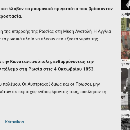
 κατέλαβαν τα ρουμανικά πριγκιπάτα που βρίσκονταν
χρήμ
προστασία.
παρά
Κάλα
η της επιρροής της Ρωσίας στη Μέση Ανατολή. Η Αγγλία
ν τα ρωσικά πλοία να πλέουν στα «ζεστά νερά» της
στην Κωνσταντινούπολη, ενθαρρύνοντας την
γήπε
καρφ
 πόλεμο στη Ρωσία στις 4 Οκτωβρίου 1853.
έρευ
υ πολέμου. Οι Αυστριακοί όμως και οι Πρώσοι, μην
άτων σε περιοχές ενδιαφέροντος τους, απείλησαν τη
μπορ
Καϊά
που 