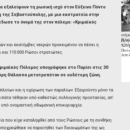
να εξαλείψουν τη ρωσική ισχύ στον Εύξεινο Πόντο
 της Σεβαστούπολης, με μια εκστρατεία στην
έδωσε το όνομά της στον πόλεμο: «Κριμαϊκός
σάρκ
βίτσ
Πέθα
εγκλ
ών και εκατόμβες νεκρών προκειμένου να πέσει η
Χαλβ
Παλα
 και 110.000 Ρώσοι στρατιώτες.
Απελ
Κριμαϊκός Πόλεμος υπογράφηκε στο Παρίσι στις 30
αύρη Θάλασσα μετατρεπόταν σε ουδέτερη ζώνη.
πλοίων και η οχύρωση των παραλίων. Εξαιρούντο μόνο τα
κιπάτα τέθηκαν υπό καθεστώς συλλογικής προστασίας, απ’
 υπό ονομαστική οθωμανική επικυριαρχία.
α που είχε καταληφθεί από τους Ρώσους με τη συνθήκη
 υποχρεώθηκε να παραιτηθεί των δικαιωμάτων της ως