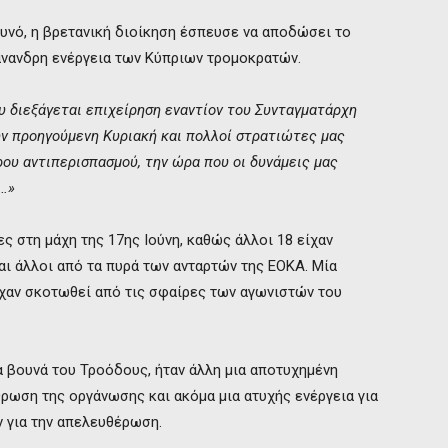
υνό, η βρετανική διοίκηση έσπευσε να αποδώσει το
άνανδρη ενέργεια των Κύπριων τρομοκρατών.
υ διεξάγεται επιχείρηση εναντίον του Συνταγματάρχη
ν προηγούμενη Κυριακή και πολλοί στρατιώτες μας
ου αντιπερισπασμού, την ώρα που οι δυνάμεις μας
…»
ς στη μάχη της 17ης Ιούνη, καθώς άλλοι 18 είχαν
και άλλοι από τα πυρά των ανταρτών της ΕΟΚΑ. Μία
ίχαν σκοτωθεί από τις σφαίρες των αγωνιστών του
α βουνά του Τροόδους, ήταν άλλη μια αποτυχημένη
ρωση της οργάνωσης και ακόμα μια ατυχής ενέργεια για
ν για την απελευθέρωση.