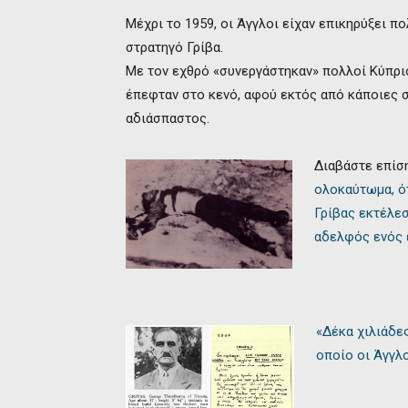
Μέχρι το 1959, οι Άγγλοι είχαν επικηρύξει π
στρατηγό Γρίβα.
Με τον εχθρό «συνεργάστηκαν» πολλοί Κύπρι
έπεφταν στο κενό, αφού εκτός από κάποιες σ
αδιάσπαστος.
Διαβάστε επίσ
ολοκαύτωμα, ό
Γρίβας εκτέλε
αδελφός ενός 
«Δέκα χιλιάδες
οποίο οι Άγγλο