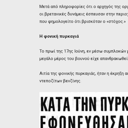
Μετά από πληροφορίες ότι ο αρχηγός της ορ
οι βρετανικές δυνάμεις έσπευσαν στην περιο
που φημολογείτο ότι βρισκόταν ο «στόχος.»
Η φονική πυρκαγιά
Το πρωί της 17ης Ιούνη, εν μέσω συμπλοκών
μεγάλο μέρος του βουνού είχε απανθρακωθεί
Αιτία της φονικής πυρκαγιάς, ήταν η έκρηξη 
ντεποζίτων βενζίνης.