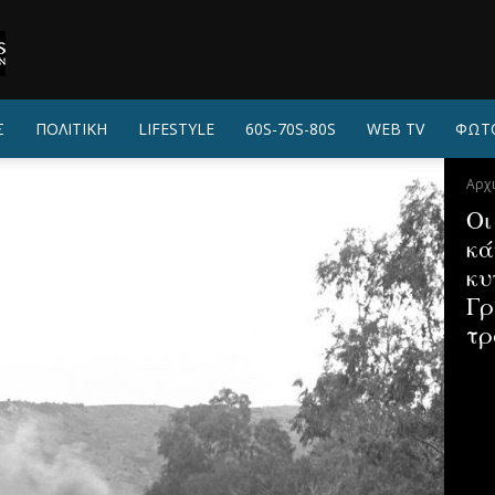
Σ
ΠΟΛΙΤΙΚΗ
LIFESTYLE
60S-70S-80S
WEB TV
ΦΩΤ
Αρχ
Οι
κά
κυ
Γρ
τρ