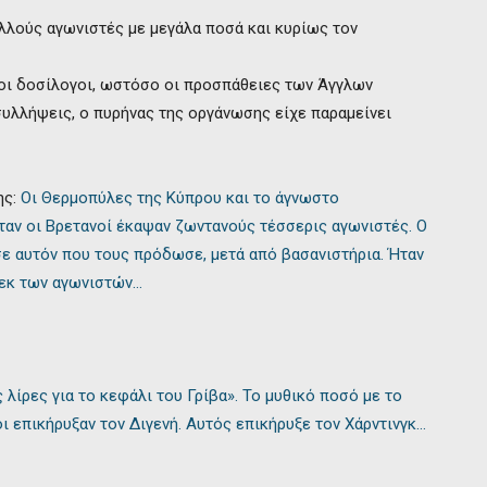
ολλούς αγωνιστές με μεγάλα ποσά και κυρίως τον
οι δοσίλογοι, ωστόσο οι προσπάθειες των Άγγλων
υλλήψεις, ο πυρήνας της οργάνωσης είχε παραμείνει
ης:
Οι Θερμοπύλες της Κύπρου και το άγνωστο
ταν οι Βρετανοί έκαψαν ζωντανούς τέσσερις αγωνιστές. Ο
σε αυτόν που τους πρόδωσε, μετά από βασανιστήρια. Ήταν
εκ των αγωνιστών…
 λίρες για το κεφάλι του Γρίβα». Το μυθικό ποσό με το
ι επικήρυξαν τον Διγενή. Αυτός επικήρυξε τον Χάρντινγκ…