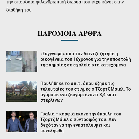
την σπουδαία φιλανθρωπική δωρεά που είχε κάνει στην
διαθήκη του.
ΠΑΡΟΜΟΙΑ ΑΡΘΡΑ
«Συγγνώμη» από τον Ακιντζί ζήτησε η
οικογένεια του 16χρονου για την υποστολή
της σημαίας σε σχολείο στα κατεχόμενα
Πουλήθηκε το σπίτι όπου έζησε τις
τελευταίες του στιγμές ο Τζορτζ Μάικλ. Το
αγόρασε ένα ζευγάρι έναντι 3,4 εκατ.
στερλινών
Γυαλιά – καρφιά έκανε την έπαυλη του
Τζορτζ Μάικλ ο σύντροφός του. Δεν
δεχόταν να την εγκαταλείψει και
συνελήφθη