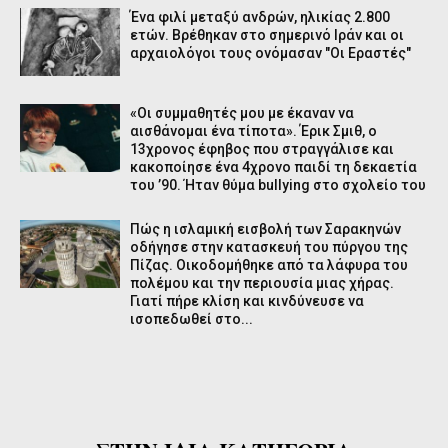
Ένα φιλί μεταξύ ανδρών, ηλικίας 2.800
ετών. Βρέθηκαν στο σημερινό Ιράν και οι
αρχαιολόγοι τους ονόμασαν "Οι Εραστές"
«Οι συμμαθητές μου με έκαναν να
αισθάνομαι ένα τίποτα». Έρικ Σμιθ, ο
13χρονος έφηβος που στραγγάλισε και
κακοποίησε ένα 4χρονο παιδί τη δεκαετία
του ’90. Ήταν θύμα bullying στο σχολείο του
Πώς η ισλαμική εισβολή των Σαρακηνών
οδήγησε στην κατασκευή του πύργου της
Πίζας. Οικοδομήθηκε από τα λάφυρα του
πολέμου και την περιουσία μιας χήρας.
Γιατί πήρε κλίση και κινδύνευσε να
ισοπεδωθεί στο...