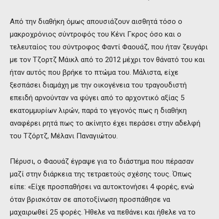
Από την διαθήκη όμως απουσιάζουν αισθητά τόσο ο
μακροχρόνιος σύντροφός του Κένι Γκρος όσο και ο
τελευταίος του σύντροφος Φαντί Φαουάζ, που ήταν ζευγάρι
με τον Τζορτζ Μάικλ από το 2012 μέχρι τον θάνατό του και
ήταν αυτός που βρήκε το πτώμα του. Μάλιστα, είχε
ξεσπάσει διαμάχη με την οικογένεια του τραγουδιστή
επειδή αρνούνταν να φύγει από το αρχοντικό αξίας 5
εκατομμυρίων λιρών, παρά το γεγονός πως η διαθήκη
αναφέρει ρητά πως το ακίνητο έχει περάσει στην αδελφή
του Τζόρτζ, Μέλανι Παναγιώτου.
Πέρυσι, ο Φαουάζ έγραψε για το διάστημα που πέρασαν
μαζί στην διάρκεια της τετραετούς σχέσης τους. Όπως
είπε: «Είχε προσπαθήσει να αυτοκτονήσει 4 φορές, ενώ
όταν βρισκόταν σε αποτοξίνωση προσπάθησε να
μαχαιρωθεί 25 φορές. Ήθελε να πεθάνει και ήθελε να το