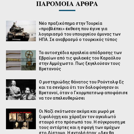
ΠΑΡΟΜΟΙΑ ΑΡΘΡΑ
Νέο πραξικόπημα στην Τουρκία
«προβλέπει» έκθεση που έγινε για
λογαριασμό του υπουργείου άμυνας των
ΗΠΑ. Σε αναβρασμό ο τουρκικός τύπος
Τα αυτοσχέδια εργαλεία απόδρασης των
Εβραίων από τις φυλακές του Καραόλου
στην Αμμόχωστο. Πως ξεγελούσαν τους
Βρετανούς
Ο μυστηριώδης θάνατος του Ρούντολφ Ες
και τα σενάρια ότι τον δολοφόνησαν οι
Bρετανοί, όταν ο Γκορμπατσωφ αποφάσισε
να τον απελευθερώσει
Οι Ναζί σκότωσαν ακόμα και μωρό με
ξιφολόγχη και χάραξαν τον αγκυλωτό
σταυρό στο πρόσωπό του. Η σύγκρουση με
τους αντάρτες και η σφαγή των αμάχων
στο Δίστομο. Η εντολή ήταν: «Δεν θα