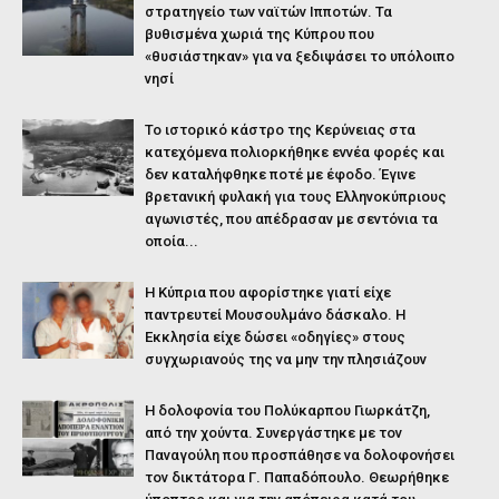
στρατηγείο των ναϊτών Ιπποτών. Τα
βυθισμένα χωριά της Κύπρου που
«θυσιάστηκαν» για να ξεδιψάσει το υπόλοιπο
νησί
Το ιστορικό κάστρο της Κερύνειας στα
κατεχόμενα πολιορκήθηκε εννέα φορές και
δεν καταλήφθηκε ποτέ με έφοδο. Έγινε
βρετανική φυλακή για τους Ελληνοκύπριους
αγωνιστές, που απέδρασαν με σεντόνια τα
οποία...
Η Κύπρια που αφορίστηκε γιατί είχε
παντρευτεί Μουσουλμάνο δάσκαλο. Η
Εκκλησία είχε δώσει «οδηγίες» στους
συγχωριανούς της να μην την πλησιάζουν
Η δολοφονία του Πολύκαρπου Γιωρκάτζη,
από την χούντα. Συνεργάστηκε με τον
Παναγούλη που προσπάθησε να δολοφονήσει
τον δικτάτορα Γ. Παπαδόπουλο. Θεωρήθηκε