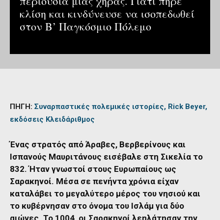
περιουσία μιας χήρας. Γιατί πήρε
κλίση και κινδύνευσε να ισοπεδωθεί
στον Β’ Παγκόσμιο Πόλεμο
ΠΗΓΗ:
Συναρπαστικές πολεμικές ιστορίες, Rick Beyer,
εκδόσεις Κλειδάριθμος
Ένας στρατός από Άραβες, Βερβερίνους και
Ισπανούς Μαυριτάνους εισέβαλε στη Σικελία το
832. Ήταν γνωστοί στους Ευρωπαίους ως
Σαρακηνοί. Μέσα σε πενήντα χρόνια είχαν
καταλάβει το μεγαλύτερο μέρος του νησιού και
το κυβέρνησαν στο όνομα του Ισλάμ για δύο
αιώνες. Το 1004, οι Σαρακηνοί λεηλάτησαν την