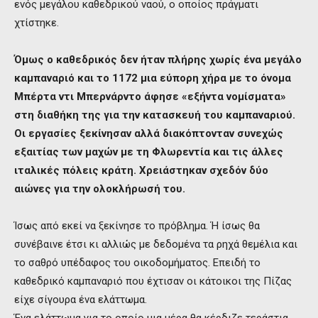
ενός μεγάλου καθεδρικού ναού, ο οποίος πράγματι
χτίστηκε.
Όμως ο καθεδρικός δεν ήταν πλήρης χωρίς ένα μεγάλο
καμπαναριό και το 1172 μια εύπορη χήρα με το όνομα
Μπέρτα ντι Μπερνάρντο άφησε «εξήντα νομίσματα»
στη διαθήκη της για την κατασκευή του καμπαναριού.
Οι εργασίες ξεκίνησαν αλλά διακόπτονταν συνεχώς
εξαιτίας των μαχών με τη Φλωρεντία και τις άλλες
ιταλικές πόλεις κράτη. Χρειάστηκαν σχεδόν δύο
αιώνες για την ολοκλήρωσή του.
Ίσως από εκεί να ξεκίνησε το πρόβλημα. Ή ίσως θα
συνέβαινε έτσι κι αλλιώς με δεδομένα τα ρηχά θεμέλια και
το σαθρό υπέδαφος του οικοδομήματος. Επειδή το
καθεδρικό καμπαναριό που έχτισαν οι κάτοικοι της Πίζας
είχε σίγουρα ένα ελάττωμα.
Ένα ελάττωμα για το οποίο μια μέρα θα κέρδιζε τεράστια