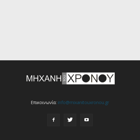
Επικοινωνία:
info@mixanitouxronou.gr