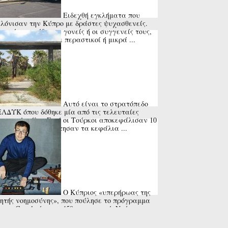
Ειδεχθή εγκλήματα που
λόνισαν την Κύπρο με δράστες ψυχασθενείς.
τα ήταν οι ίδιοι οι γονείς ή οι συγγενείς τους,
 και ανυποψίαστοι περαστικοί ή μικρά ...
Αυτό είναι το στρατόπεδο
ΕΛΔΥΚ όπου δόθηκε μία από τις τελευταίες
ς του Αττίλα. Εκεί οι Τούρκοι αποκεφάλισαν 10
τιώτες και τοποθέτησαν τα κεφάλια ...
Ο Κύπριος «υπερήρωας της
ητής νοημοσύνης», που πούλησε το πρόγραμμα
στην Google έναντι 450 εκατ. ευρώ. Ντέμης
μπης, ο σπάνιος επιστήμονας.