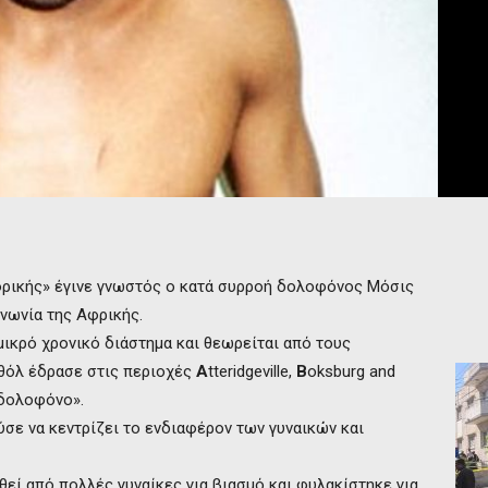
φρικής» έγινε γνωστός ο κατά συρροή δολοφόνος Μόσις
ινωνία της Αφρικής.
ικρό χρονικό διάστημα και θεωρείται από τους
θόλ έδρασε στις περιοχές
A
tteridgeville,
B
oksburg and
 δολοφόνο».
σε να κεντρίζει το ενδιαφέρον των γυναικών και
θεί από πολλές γυναίκες για βιασμό και φυλακίστηκε για