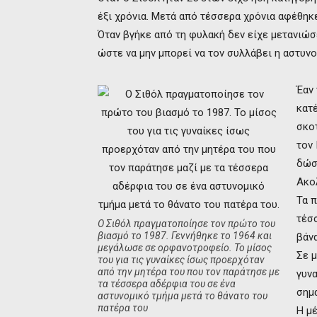
έξι χρόνια. Μετά από τέσσερα χρόνια αφέθηκ
Όταν βγήκε από τη φυλακή δεν είχε μετανιώσε
ώστε να μην μπορεί να τον συλλάβει η αστυνομ
Έαν 
κατέ
σκο
τον 
δώσ
Ακο
Τα 
τέσσ
Ο Σιθόλ πραγματοποίησε τον πρώτο του
βιασμό το 1987. Γεννήθηκε το 1964 και
βάν
μεγάλωσε σε ορφανοτροφείο. Το μίσος
Σε 
του για τις γυναίκες ίσως προερχόταν
από την μητέρα του που τον παράτησε με
γυν
τα τέσσερα αδέρφια του σε ένα
σημ
αστυνομικό τμήμα μετά το θάνατο του
πατέρα του
Η μ