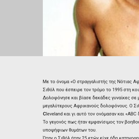
Με το όνομα «Ο στραγγαλιστής της Νότιας Α
Σιθόλ που έσπειρε τον τρόμο το 1995 στη κο
Δολοφόνησε και βίασε δεκάδες γυναίκες σε μ
μεγαλύτερους Αφρικανούς δολοφόνους. Ο Σι
C
leveland και γι αυτό τον ονόμασαν και «ΑΒC
Το γεγονός πως ήταν εμφανίσιμος τον βοηθού
υποψήφιων θυμάτων του.
Όταν ο Σιθόλ ήταν 25 ετών είχε ήδη κατηγορη