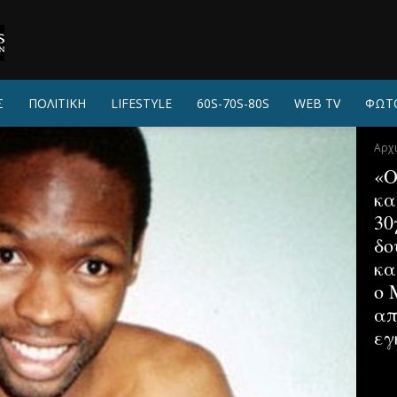
Σ
ΠΟΛΙΤΙΚΗ
LIFESTYLE
60S-70S-80S
WEB TV
ΦΩΤ
Αρχ
«Ο
κα
30
δο
κα
ο 
απ
εγ