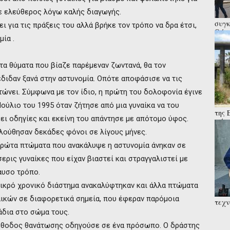
ε ελεύθερος λόγω καλής διαγωγής.
συγκ
ι για τις πράξεις του αλλά βρήκε τον τρόπο να δρα έτσι,
Θύμα
ία .
αλλά
τα θύματα που βίαζε παρέμεναν ζωντανά, θα τον
διδαν ξανά στην αστυνομία. Οπότε αποφάσισε να τις
τώνει. Σύμφωνα με τον ίδιο, η πρώτη του δολοφονία έγινε
Ιούλιο του 1995 όταν ζήτησε από μια γυναίκα να του
της 
ει οδηγίες και εκείνη του απάντησε με απότομο ύφος.
μάχε
στρα
λούθησαν δεκάδες φόνοι σε λίγους μήνες.
πρώτα πτώματα που ανακάλυψε η αστυνομία άνηκαν σε
ερις γυναίκες που είχαν βιαστεί και στραγγαλιστεί με
αυσο τρόπο.
μικρό χρονικό διάστημα ανακαλύφτηκαν και άλλα πτώματα
αικών σε διαφορετικά σημεία, που έφεραν παρόμοια
τεχν
του 
άδια στο σώμα τους.
Χασά
έθοδος θανάτωσης οδηγούσε σε ένα πρόσωπο. Ο δράστης