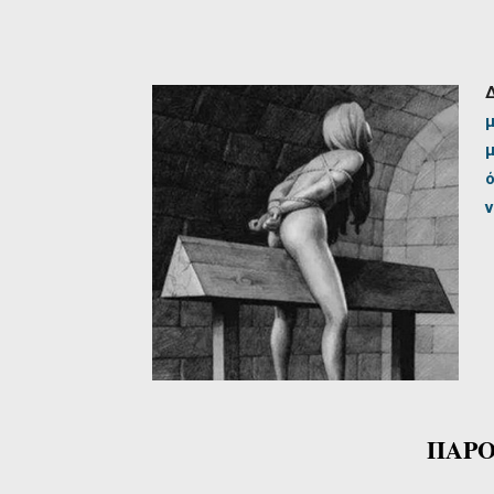
μ
ν
ΠΑΡΟ