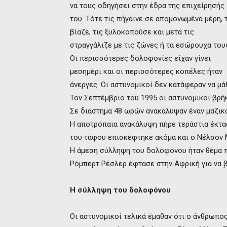
να τους οδηγήσει στην έδρα της επιχείρησής
του. Τότε τις πήγαινε σε απομονωμένα μέρη, 
βίαζε, τις ξυλοκοπούσε και μετά τις
στραγγάλιζε με τις ζώνες ή τα εσώρουχα του
Οι περισσότερες δολοφονίες είχαν γίνει
μεσημέρι και οι περισσότερες κοπέλες ήταν
άνεργες. Οι αστυνομικοί δεν κατάφεραν να μά
Τον Σεπτέμβριο του 1995 οι αστυνομικοί βρήκ
Σε διάστημα 48 ωρών ανακάλυψαν έναν μαζι
Η αποτρόπαια ανακάλυψη πήρε τεράστια έκτα
του τάφου επισκέφτηκε ακόμα και ο Νέλσον Μ
Η άμεση σύλληψη του δολοφόνου ήταν θέμα π
Ρόμπερτ Ρέσλερ έφτασε στην Αφρική για να β
Η σύλληψη του δολοφόνου
Οι αστυνομικοί τελικά έμαθαν ότι ο άνθρωπος