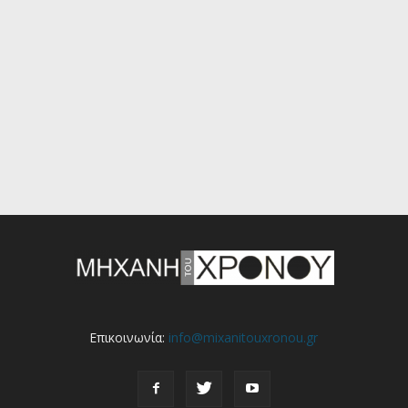
Επικοινωνία:
info@mixanitouxronou.gr