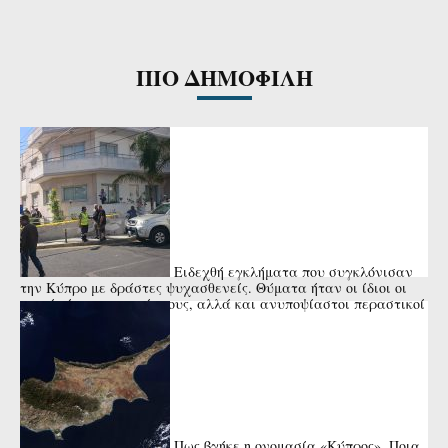
ΠΙΟ ΔΗΜΟΦΙΛΗ
Ειδεχθή εγκλήματα που συγκλόνισαν
την Κύπρο με δράστες ψυχασθενείς. Θύματα ήταν οι ίδιοι οι
γονείς ή οι συγγενείς τους, αλλά και ανυποψίαστοι περαστικοί
ή μικρά ...
Πως βγήκε η ονομασία «Κύπρος». Ποια