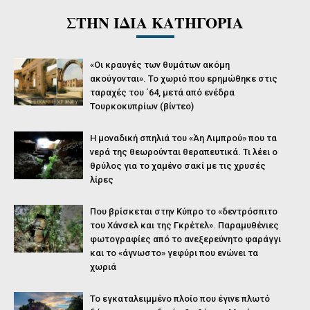
ΣΤΗΝ ΙΔΙΑ ΚΑΤΗΓΟΡΙΑ
«Οι κραυγές των θυμάτων ακόμη
ακούγονται». Το χωριό που ερημώθηκε στις
ταραχές του ΄64, μετά από ενέδρα
Τουρκοκυπρίων (βίντεο)
Η μοναδική σπηλιά του «Άη Λιμπρού» που τα
νερά της θεωρούνται θεραπευτικά. Τι λέει ο
θρύλος για το χαμένο σακί με τις χρυσές
λίρες
Που βρίσκεται στην Κύπρο το «δεντρόσπιτο
του Χάνσελ και της Γκρέτελ». Παραμυθένιες
φωτογραφίες από το ανεξερεύνητο φαράγγι
και το «άγνωστο» γεφύρι που ενώνει τα
χωριά
Το εγκαταλειμμένο πλοίο που έγινε πλωτό