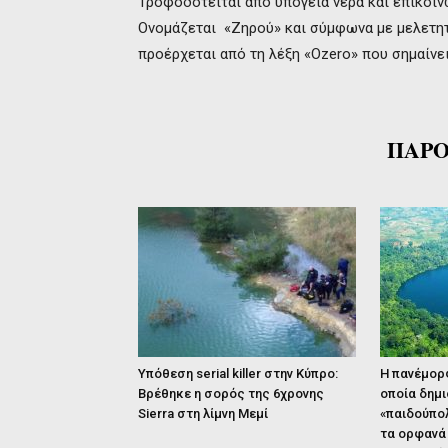
Τροφοδοτείται από υπόγεια νερά και επικοι
Ονομάζεται «Ζηρού» και σύμφωνα με μελετητ
προέρχεται από τη λέξη «Ozero» που σημαίνει
ΠΑΡΟ
Υπόθεση serial killer στην Κύπρο:
Η πανέμορφ
Βρέθηκε η σορός της 6χρονης
οποία δημι
Sierra στη λίμνη Μεμί
«παιδούπολ
τα ορφανά 