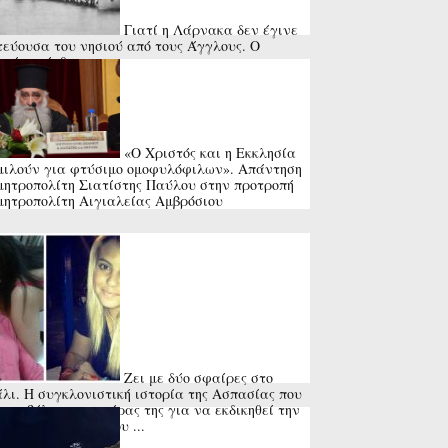
Γιατί η Λάρνακα δεν έγινε
εύουσα του νησιού από τους Άγγλους. Ο
ραίος» άνθρωπος
«Ο Χριστός και η Εκκλησία
μιλούν για φτύσιμο ομοφυλόφιλων». Απάντηση
μητροπολίτη Σιατίστης Παύλου στην προτροπή
μητροπολίτη Αιγιαλείας Αμβρόσιου
Ζει με δύο σφαίρες στο
λι. Η συγκλονιστική ιστορία της Ασπασίας που
πυροβόλησε ο πατέρας της για να εκδικηθεί την
ιαστάσει σύζυγό του ...