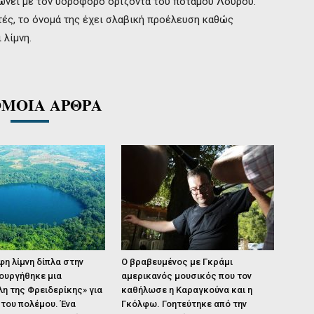
νωνεί με τον υδροφόρο ορίζοντα του ποταμού Λούρου.
ές, το όνομά της έχει σλαβική προέλευση καθώς
 λίμνη.
ΜΟΙΑ ΑΡΘΡΑ
η λίμνη δίπλα στην
Ο βραβευμένος με Γκράμι
ουργήθηκε μια
αμερικανός μουσικός που τον
η της Φρειδερίκης» για
καθήλωσε η Καραγκούνα και η
του πολέμου. Ένα
Γκόλφω. Γοητεύτηκε από την