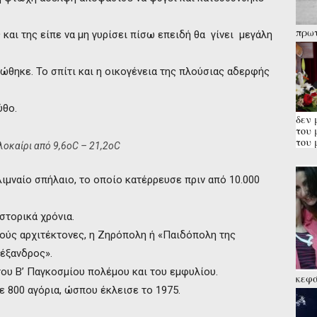
πρωτ
και της είπε να μη γυρίσει πίσω επειδή θα γίνει μεγάλη
«μοι
ώθηκε. Το σπίτι και η οικογένεια της πλούσιας αδερφής
ύθο.
δεν 
του 
του 
λοκαίρι από 9,6οC – 21,2οC
ιμναίο σπήλαιο, το οποίο κατέρρευσε πριν από 10.000
στορικά χρόνια.
ετούς αρχιτέκτονες, η Ζηρόπολη ή «Παιδόπολη της
λέξανδρος».
ου Β’ Παγκοσμίου πολέμου και του εμφυλίου.
κεφά
την 
ε 800 αγόρια, ώσπου έκλεισε το 1975.
εν δ