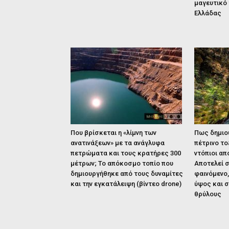
μαγευτικό 
Ελλάδας
Που βρίσκεται η «λίμνη των
Πως δημιο
ανατινάξεων» με τα ανάγλυφα
πέτρινο το
πετρώματα και τους κρατήρες 300
ντόπιοι α
μέτρων; Το απόκοσμο τοπίο που
Αποτελεί 
δημιουργήθηκε από τους δυναμίτες
φαινόμενο,
και την εγκατάλειψη (βίντεο drone)
ύψος και σ
θρύλους