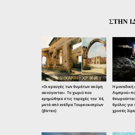
ΣΤΗΝ Ι
«Οι κραυγές των θυμάτων ακόμη
Η μοναδική 
ακούγονται». Το χωριό που
Λιμπρού» πο
ερημώθηκε στις ταραχές του ΄64,
θεωρούνται 
μετά από ενέδρα Τουρκοκυπρίων
θρύλος για 
(βίντεο)
χρυσές λίρ