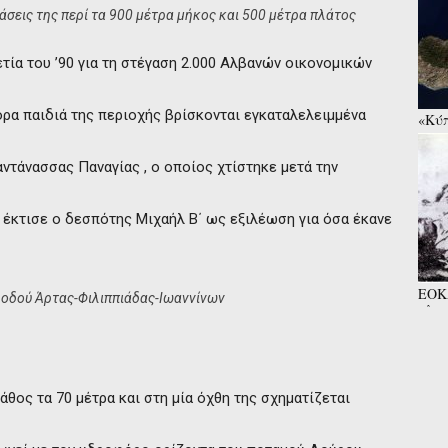
στάσεις της περί τα 900 μέτρα μήκος και 500 μέτρα πλάτος
τία του ’90 για τη στέγαση 2.000 Αλβανών οικονομικών
ορα παιδιά της περιοχής βρίσκονται εγκαταλελειμμένα
«Κύπ
συνα
ντάνασσας Παναγίας , ο οποίος χτίστηκε μετά την
ου έκτισε ο δεσπότης Μιχαήλ Β΄ ως εξιλέωση για όσα έκανε
ΕΟΚΑ
ς οδού Άρτας-Φιλιππιάδας-Ιωαννίνων
πλατ
παιδ
άθος τα 70 μέτρα και στη μία όχθη της σχηματίζεται