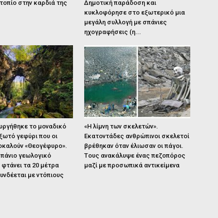
τοπίο στην καρδιά της
Δημοτική παράδοση και
κυκλοφόρησε στο εξωτερικό μια
μεγάλη συλλογή με σπάνιες
ηχογραφήσεις (η...
υργήθηκε το μοναδικό
«Η λίμνη των σκελετών».
ξωτό γεφύρι που οι
Εκατοντάδες ανθρώπινοι σκελετοί
ποκαλούν «Θεογέφυρο».
βρέθηκαν όταν έλιωσαν οι πάγοι.
σπάνιο γεωλογικό
Tους ανακάλυψε ένας πεζοπόρος
 φτάνει τα 20 μέτρα
μαζί με προσωπικά αντικείμενα
υνδέεται με ντόπιους