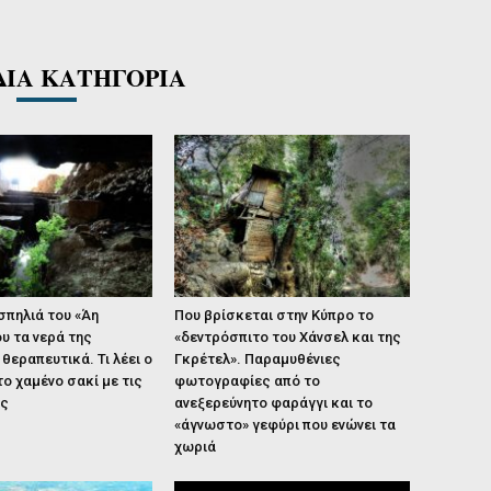
ΔΙΑ ΚΑΤΗΓΟΡΙΑ
σπηλιά του «Άη
Που βρίσκεται στην Κύπρο το
υ τα νερά της
«δεντρόσπιτο του Χάνσελ και της
θεραπευτικά. Τι λέει ο
Γκρέτελ». Παραμυθένιες
το χαμένο σακί με τις
φωτογραφίες από το
ες
ανεξερεύνητο φαράγγι και το
«άγνωστο» γεφύρι που ενώνει τα
χωριά