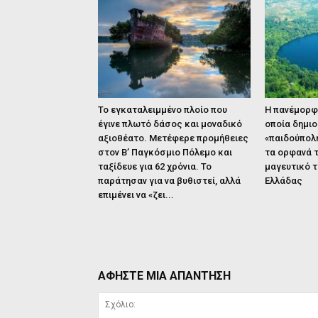
Το εγκαταλειμμένο πλοίο που
Η πανέμορφη
έγινε πλωτό δάσος και μοναδικό
οποία δημιο
αξιοθέατο. Μετέφερε προμήθειες
«παιδούπολη
στον Β’ Παγκόσμιο Πόλεμο και
τα ορφανά τ
ταξίδευε για 62 χρόνια. Το
μαγευτικό τ
παράτησαν για να βυθιστεί, αλλά
Ελλάδας
επιμένει να «ζει...
ΑΦΗΣΤΕ ΜΙΑ ΑΠΑΝΤΗΣΗ