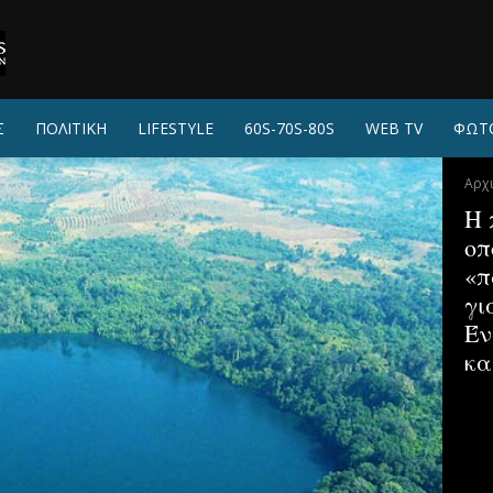
Σ
ΠΟΛΙΤΙΚΗ
LIFESTYLE
60S-70S-80S
WEB TV
ΦΩΤ
Αρχ
Η 
οπ
«π
γι
Έν
κα