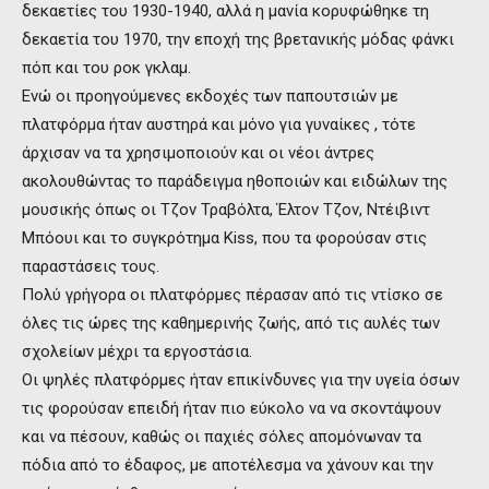
δεκαετίες του 1930-1940, αλλά η μανία κορυφώθηκε τη
δεκαετία του 1970, την εποχή της βρετανικής μόδας φάνκι
πόπ και του ροκ γκλαμ.
Ενώ οι προηγούμενες εκδοχές των παπουτσιών με
πλατφόρμα ήταν αυστηρά και μόνο για γυναίκες , τότε
άρχισαν να τα χρησιμοποιούν και οι νέοι άντρες
ακολουθώντας το παράδειγμα ηθοποιών και ειδώλων της
μουσικής όπως οι Τζον Τραβόλτα, Έλτον Τζον, Ντέιβιντ
Μπόουι και το συγκρότημα Kiss, που τα φορούσαν στις
παραστάσεις τους.
Πολύ γρήγορα οι πλατφόρμες πέρασαν από τις ντίσκο σε
όλες τις ώρες της καθημερινής ζωής, από τις αυλές των
σχολείων μέχρι τα εργοστάσια.
Οι ψηλές πλατφόρμες ήταν επικίνδυνες για την υγεία όσων
τις φορούσαν επειδή ήταν πιο εύκολο να να σκοντάψουν
και να πέσουν, καθώς οι παχιές σόλες απομόνωναν τα
πόδια από το έδαφος, με αποτέλεσμα να χάνουν και την