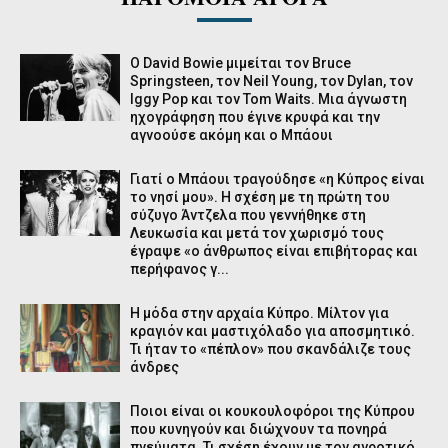
Ο David Bowie μιμείται τον Bruce
Springsteen, τον Νeil Young, τον Dylan, τον
Iggy Pop και τον Tom Waits. Μια άγνωστη
ηχογράφηση που έγινε κρυφά και την
αγνοούσε ακόμη και ο Μπάουι
Γιατί ο Μπάουι τραγούδησε «η Κύπρος είναι
το νησί μου». Η σχέση με τη πρώτη του
σύζυγο Άντζελα που γεννήθηκε στη
Λευκωσία και μετά τον χωρισμό τους
έγραψε «ο άνθρωπος είναι επιβήτορας και
περήφανος γ...
Η μόδα στην αρχαία Κύπρο. Μίλτον για
κραγιόν και μαστιχόλαδο για αποσμητικό.
Τι ήταν το «πέπλον» που σκανδάλιζε τους
άνδρες
Ποιοι είναι οι κουκουλοφόροι της Κύπρου
που κυνηγούν και διώχνουν τα πονηρά
πνεύματα. Τι σχέση έχουν με τον αγροτικό