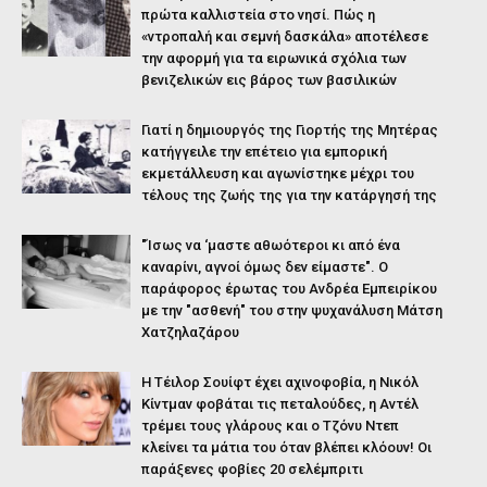
πρώτα καλλιστεία στο νησί. Πώς η
«ντροπαλή και σεμνή δασκάλα» αποτέλεσε
την αφορμή για τα ειρωνικά σχόλια των
βενιζελικών εις βάρος των βασιλικών
Γιατί η δημιουργός της Γιορτής της Μητέρας
κατήγγειλε την επέτειο για εμπορική
εκμετάλλευση και αγωνίστηκε μέχρι του
τέλους της ζωής της για την κατάργησή της
"Ίσως να ‘μαστε αθωότεροι κι από ένα
καναρίνι, αγνοί όμως δεν είμαστε". Ο
παράφορος έρωτας του Ανδρέα Εμπειρίκου
με την "ασθενή" του στην ψυχανάλυση Μάτση
Χατζηλαζάρου
Η Τέιλορ Σουίφτ έχει αχινοφοβία, η Νικόλ
Κίντμαν φοβάται τις πεταλούδες, η Αντέλ
τρέμει τους γλάρους και ο Τζόνυ Ντεπ
κλείνει τα μάτια του όταν βλέπει κλόουν! Οι
παράξενες φοβίες 20 σελέμπριτι