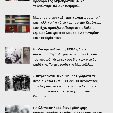
Πρόεδρο της Δημοκρατίας «Νίκο
τελειώσαμε, πάω να κοιμηθώ»
Μια σημαία των ναζί, μια Ιταλική φασιστική
και η ελληνική από το κάστρο της Κερύνειας,
που είχαν αρπάξει οι Τούρκοι εισβολείς.
Σημαίες λάφυρα στο Μουσείο Αστυνομίας
και η ιστορία τους
Η «Μπουμπουλίνα της ΕΟΚΑ», Λουκία
Λαουτάρη. Τη δολοφόνησαν στην πλατεία
του χωριού. Ήταν έγκυος 5 μηνών στο 7ο
παιδί της. Το τραγούδι της Μαρινέλλας
«Επιτρέπονται μέχρι 12 μαστιγώματα σε
αγόρια κάτω των 18 ετών». Οι αγριότητες
των Άγγλων, οι κατ΄ οίκον αποκλεισμοί και
τα συρματοπλέγματα στα χωριά των
Κυπρίων
«Ο ελληνικός λαός έτυχε βδελυρής
συμπεριφοράς». Το κάψιμο στη Σμύρνης και