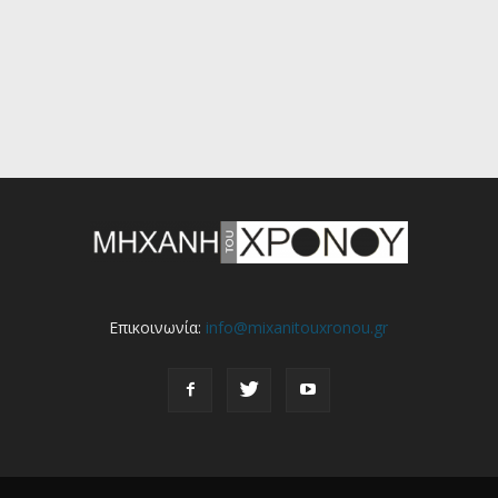
Επικοινωνία:
info@mixanitouxronou.gr