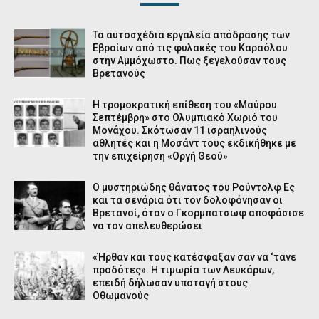
Τα αυτοσχέδια εργαλεία απόδρασης των
Εβραίων από τις φυλακές του Καραόλου
στην Αμμόχωστο. Πως ξεγελούσαν τους
Βρετανούς
Η τρομοκρατική επίθεση του «Μαύρου
Σεπτέμβρη» στο Ολυμπιακό Χωριό του
Μονάχου. Σκότωσαν 11 ισραηλινούς
αθλητές και η Μοσάντ τους εκδικήθηκε με
την επιχείρηση «Οργή Θεού»
Ο μυστηριώδης θάνατος του Ρούντολφ Ες
και τα σενάρια ότι τον δολοφόνησαν οι
Bρετανοί, όταν ο Γκορμπατσωφ αποφάσισε
να τον απελευθερώσει
«Ήρθαν και τους κατέσφαξαν σαν να ‘τανε
προδότες». Η τιμωρία των Λευκάρων,
επειδή δήλωσαν υποταγή στους
Οθωμανούς