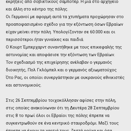
εκρήξεις από σοβιετικούς σαμποτέρ. Η μια στο αρχηγείο
και άλλη στο κέντρο της πόλης.
Οι Γερμανοί με αφορμή αυτά τα χτυπήματα προχώρησαν στο
προαποφασισμένο σχέδιο για την εξόντωση όσων Εβραίων
είχαν μείνει στην πόλη. Υπολογίζονταν σε 60.000 και οι
περισσότεροι ήταν γυναίκες και παιδιά.
Ο Κουρτ Έμπερχαρντ συναντήθηκε με τους επικεφαλής της
αστυνομίας και αποφάσισε την εξόντωση των Εβραίων.
Τον σχεδιασμό της επιχείρησης ανέλαβαν ο γερμανός
διοικητής, Πολ Γκλόμπελ και ο γερμανός αξιωματούχος
Ότο Ρας, οι οποίοι συνεργάστηκαν με ουκρανούς εθνικιστές
και αστυνομικούς.
Στις 26 Σεπτεμβρίου τοιχοκόλλησαν αφίσες στην πόλη,
στις οποίες ανακοίνωναν ότι τη Δευτέρα 28 Σεπτεμβρίου
στις 8 το πρωί όλοι οι Εβραίοι της πόλης έπρεπε να
συγκεντρωθούν σε ένα κεντρικό σταυροδρόμι. Μαζί τους
έπρεπε να έχουν τα χαρτιά τους, ζεστά ρούχα και όσα