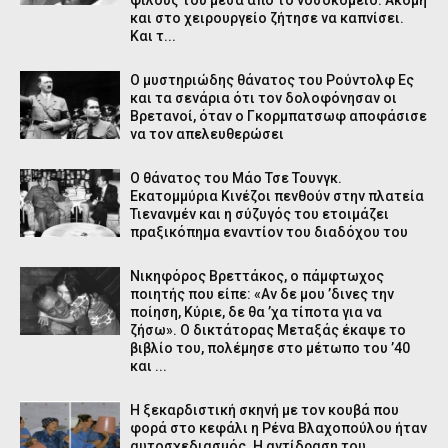
και στο χειρουργείο ζήτησε να καπνίσει.
Και τ...
Ο μυστηριώδης θάνατος του Ρούντολφ Ες
και τα σενάρια ότι τον δολοφόνησαν οι
Bρετανοί, όταν ο Γκορμπατσωφ αποφάσισε
να τον απελευθερώσει
Ο θάνατος του Μάο Τσε Τουνγκ.
Εκατομμύρια Κινέζοι πενθούν στην πλατεία
Τιενανμέν και η σύζυγός του ετοιμάζει
πραξικόπημα εναντίον του διαδόχου του
Νικηφόρος Βρεττάκος, ο πάμφτωχος
ποιητής που είπε: «Αν δε μου ’δινες την
ποίηση, Κύριε, δε θα ’χα τίποτα για να
ζήσω». Ο δικτάτορας Μεταξάς έκαψε το
βιβλίο του, πολέμησε στο μέτωπο του ’40
και ...
Η ξεκαρδιστική σκηνή με τον κουβά που
φορά στο κεφάλι η Ρένα Βλαχοπούλου ήταν
αυτοσχεδιασμός. Η αντίδραση του