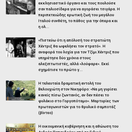
εκκλησιαστικό όργανο και τους πουλούσε
σαν παλιοσίδερα για να αγοράσει τσιγάρα. Η
περιπετειώδης ερωτική ζωή του μεγάλου
Ιταλού συνθέτη, το πάθος για την όπερα και
η ολ...
«Πιστεύω ότι η απόλυσή του στρατιώτη
Χέντριξ θα ωφελήσει τον στρατό». Η
αναφορά του λοχία για τον Τζίμι Χέντριξ που
υπηρέτησε δύο χρόνια στους
αλεξιπτωτιστές, αλλά «λούφαρε». Εκεί
σχημάτισε το πρώτο γ...
Η τελευταία δραματική εντολή του
Βελουχιώτη στον Νικηφόρο: «Να μη γυρίσει
κανείς πίσω ζωντανός, αν δεν πέσει το
φυλάκιο στο Γοργοπόταμο». Μαρτυρίες των
πρωταγωνιστών για το θρυλικό σαμποτάζ
(βίντεο)
Η οικουμενική κυβέρνηση και η αθώωση του