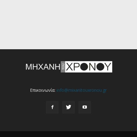
Επικοινωνία:
info@mixanitouxronou.gr