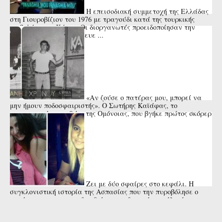
Η επεισοδιακή συμμετοχή της Ελλάδας
στη Γιουροβίζιον του 1976 με τραγούδι κατά της τουρκικής
εισβολής στην Κύπρο. Οι διοργανωτές προειδοποίησαν την
Μαρίζα Κωχ ότι κινδύνευε ...
«Αν ζούσε ο πατέρας μου, μπορεί να
μην ήμουν ποδοσφαιριστής». Ο Σωτήρης Καϊάφας, το
αναντικατάστατο 9άρι της Ομόνοιας, που βγήκε πρώτος σκόρερ
της Ευρώπης και ...
Ζει με δύο σφαίρες στο κεφάλι. Η
συγκλονιστική ιστορία της Ασπασίας που την πυροβόλησε ο
πατέρας της για να εκδικηθεί την εν διαστάσει σύζυγό του ...