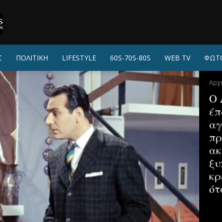
Σ
ΠΟΛΙΤΙΚΗ
LIFESTYLE
60S-70S-80S
WEB TV
ΦΩΤ
Αρχ
Ο 
έπ
αγ
πρ
ακ
ξυ
κρ
ότ