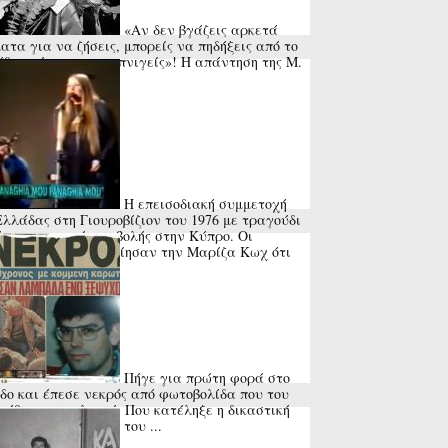
«Αν δεν βγάζεις αρκετά
ατα για να ζήσεις, μπορείς να πηδήξεις από το
θυρο ή να πας να πνιγείς»! Η απάντηση της Μ.
ς στη ...
Η επεισοδιακή συμμετοχή
Ελλάδας στη Γιουροβίζιον του 1976 με τραγούδι
 της τουρκικής εισβολής στην Κύπρο. Οι
γανωτές προειδοποίησαν την Μαρίζα Κωχ ότι
ύνευε ...
Πήγε για πρώτη φορά στο
δο και έπεσε νεκρός από φωτοβολίδα που του
ώθηκε στον λαιμό. Που κατέληξε η δικαστική
να για τον θάνατο του ...