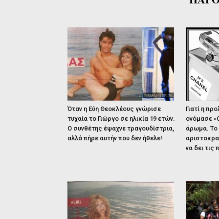
Όταν η Εύη Θεοκλέους γνώρισε
Γιατί η πρ
τυχαία το Γιώργο σε ηλικία 19 ετών.
ονόμασε «C
Ο συνθέτης έψαχνε τραγουδίστρια,
άρωμα. Το
αλλά πήρε αυτήν που δεν ήθελε!
αριστοκρατ
να δει τις