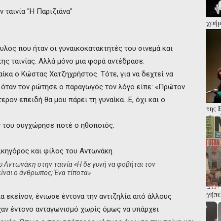
χρήμ
παρά
Κάλα
λος που ήταν οι γυναικοκατακτητές του σινεμά και
ης ταινίας. Αλλά μόνο μια φορά αντέδρασε.
αίκα ο Κώστας Χατζηχρήστος. Τότε, για να δεχτεί να
ι όταν τον ρώτησε ο παραγωγός τον λόγο είπε: «Πρώτον
ερον επειδή θα μου πάρει τη γυναίκα…Ε, όχι και ο
της 
κατά
διορ
 του συγχώρησε ποτέ ο ηθοποιός.
κινδ
υ Αντωνάκη στην ταινία «Η δε γυνή να φοβήται τον
είναι ο άνθρωπος; Ένα τίποτα»
γήπε
ια εκείνον, ένιωσε έντονα την αντιζηλία από άλλους
καρφ
αν έντονο ανταγωνισμό χωρίς όμως να υπάρχει
έρευ