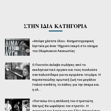
ΣΤΗΝ ΙΔΙΑ ΚΑΤΗΓΟΡΙΑ
«Απόψε χάσατε όλοι». Κινηματογραφική
ληστεία με έναν 19χρονο νεκρό στο οίκημα
του Ολυμπιακού Λευκωσίας
O Πουτσίνι έκλεβε σωλήνες από το
εκκλησιαστικό όργανο και τους πουλούσε
σαν παλιοσίδερα για να αγοράσει τσιγάρα. Η
περιπετειώδης ερωτική ζωή του μεγάλου
Ιταλού συνθέτη, το πάθος για την όπερα και
η ολ...
«Πιστεύω ότι η απόλυσή του στρατιώτη
Χέντριξ θα ωφελήσει τον στρατό». Η
αναφορά του λοχία για τον Τζίμι Χέντριξ που