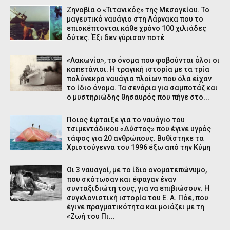
Ζηνοβία ο «Τιτανικός» της Μεσογείου. Το
μαγευτικό ναυάγιο στη Λάρνακα που το
επισκέπτονται κάθε χρόνο 100 χιλιάδες
δύτες. Έξι δεν γύρισαν ποτέ
«Λακωνία», το όνομα που φοβούνται όλοι οι
καπετάνιοι. Η τραγική ιστορία με τα τρία
πολύνεκρα ναυάγια πλοίων που όλα είχαν
το ίδιο όνομα. Τα σενάρια για σαμποτάζ και
ο μυστηριώδης θησαυρός που πήγε στο...
Ποιος έφταιξε για το ναυάγιο του
τσιμεντάδικου «Δύστος» που έγινε υγρός
τάφος για 20 ανθρώπους. Βυθίστηκε τα
Χριστούγεννα του 1996 έξω από την Κύμη
Οι 3 ναυαγοί, με το ίδιο ονοματεπώνυμο,
που σκότωσαν και έφαγαν έναν
συνταξιδιώτη τους, για να επιβιώσουν. Η
συγκλονιστική ιστορία του Ε. Α. Πόε, που
έγινε πραγματικότητα και μοιάζει με τη
«Ζωή του Πι...