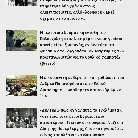
υπηρέτησε δύο χρόνια στους
αλεξιπτωτιστές, αλλά «λούφαρε». Εκεί
σχημάτισε το πρώτο γ...
Η τελευταία δραματική εντολή του
Βελουχιώτη στον Νικηφόρο: «Να μη γυρίσει
κανείς πίσω ζωντανός, αν δεν πέσει το
φυλάκιο στο Γοργοπόταμο». Μαρτυρίες των
πρωταγωνιστών για το θρυλικό σαμποτάζ
(βίντεο)
Η οικουμενική κυβέρνηση και η αθώωση του
Ανδρέα Παπανδρέου από το Ειδικό
Δικαστήριο. Η «κάθαρση» και το «βρώμικο
΄89»
«Δεν ξέρω πως έγιναν αυτά τα εγκλήματα»,
«δεν είπα ποτέ ότι οι Εβραίοι είναι
κατώτεροι»… Τι είπαν οι κορυφαίοι Ναζί στη
Δίκη της Νυρεμβέργης, όπου κατηγορούσαν
ο ένας τον άλλο για να γλυτώσουν