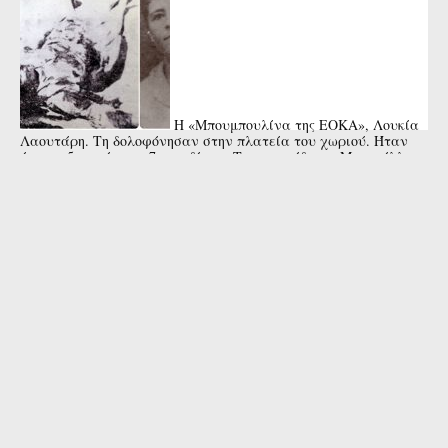
Η «Μπουμπουλίνα της ΕΟΚΑ», Λουκία
Λαουτάρη. Τη δολοφόνησαν στην πλατεία του χωριού. Ήταν
έγκυος 5 μηνών στο 7ο παιδί της. Το τραγούδι της Μαρινέλλας