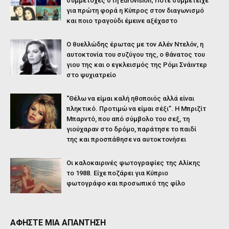
συμμετοχές στη Eurovision; Πότε συμμετείχε
για πρώτη φορά η Κύπρος στον διαγωνισμό
και ποιο τραγούδι έμεινε αξέχαστο
Ο θυελλώδης έρωτας με τον Αλέν Ντελόν, η
αυτοκτονία του συζύγου της, ο θάνατος του
γιου της και ο εγκλεισμός της Ρόμι Σνάιντερ
στο ψυχιατρείο
“Θέλω να είμαι καλή ηθοποιός αλλά είναι
πληκτικό. Προτιμώ να είμαι σέξι”. Η Μπριζίτ
Μπαρντό, που από σύμβολο του σεξ, τη
γιούχαραν στο δρόμο, παράτησε το παιδί
της και προσπάθησε να αυτοκτονήσει
Οι καλοκαιρινές φωτογραφίες της Αλίκης
το 1988. Είχε ποζάρει για Κύπριο
φωτογράφο και προσωπικό της φίλο
ΑΦΗΣΤΕ ΜΙΑ ΑΠΑΝΤΗΣΗ