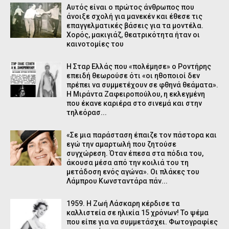
Αυτός είναι ο πρώτος άνθρωπος που
άνοιξε σχολή για μανεκέν και έθεσε τις
επαγγελματικές βάσεις για τα μοντέλα.
Χορός, μακιγιάζ, θεατρικότητα ήταν οι
καινοτομίες του
Η Σταρ Ελλάς που «πολέμησε» ο Ροντήρης
επειδή θεωρούσε ότι «οι ηθοποιοί δεν
πρέπει να συμμετέχουν σε φθηνά θεάματα».
Η Μιράντα Ζαφειροπούλου, η εκλεγμένη
που έκανε καριέρα στο σινεμά και στην
τηλεόρασ...
«Σε μια παράσταση έπαιζε τον πάστορα και
εγώ την αμαρτωλή που ζητούσε
συγχώρεση. Όταν έπεσα στα πόδια του,
άκουσα μέσα από την κοιλιά του τη
μετάδοση ενός αγώνα». Οι πλάκες του
Λάμπρου Κωνσταντάρα πάν...
1959. Η Ζωή Λάσκαρη κέρδισε τα
καλλιστεία σε ηλικία 15 χρόνων! Το ψέμα
που είπε για να συμμετάσχει. Φωτογραφίες