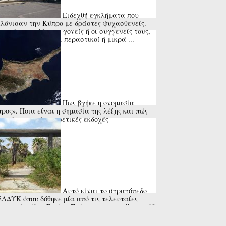
Ειδεχθή εγκλήματα που
λόνισαν την Κύπρο με δράστες ψυχασθενείς.
τα ήταν οι ίδιοι οι γονείς ή οι συγγενείς τους,
 και ανυποψίαστοι περαστικοί ή μικρά ...
Πως βγήκε η ονομασία
ρος». Ποια είναι η σημασία της λέξης και πώς
ντώνται οι διαφορετικές εκδοχές
Αυτό είναι το στρατόπεδο
ΕΛΔΥΚ όπου δόθηκε μία από τις τελευταίες
ς του Αττίλα. Εκεί οι Τούρκοι αποκεφάλισαν 10
τιώτες και τοποθέτησαν τα κεφάλια ...