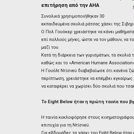
επιτήρηση από την ΑΗΑ
Συνολικά χρησιμοποιήθηκαν 30
εκπαιδευμένα σκυλιά ράτσας χάσκι της Σιβηρ
Ο Πολ Γουόκερ χρειάστηκε να κάνει μαθήματα 
επί πολλούς μήνες, ώστε να τον μάθουν, να 
μαζί του.
Κατά τη διάρκεια των γυρισμάτων, τα σκυλιά
καθώς και το «American Humane Association»
Η Γουόλτ Ντίσνεϋ διαβεβαίωσε ότι κανένα ζώ
περίπτωση, χρειάστηκε να επέμβει εγκαίρως
να καταφέρει να χωρίσει δύο σκυλιά που τσα
Το Eight Below ήταν η πρώτη ταινία που β
Η ταινία κυκλοφόρησε στους κινηματογράφους
επιτυχία για τη Ντίσνεϋ.
Για εβδομάδες τα χάσκι του Eight Below ήτα