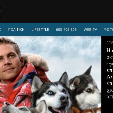
Σ
ΠΟΛΙΤΙΚΗ
LIFESTYLE
60S-70S-80S
WEB TV
ΦΩΤ
Αρχ
Η 
σκ
εγ
επ
Αν
επ
χι
απ