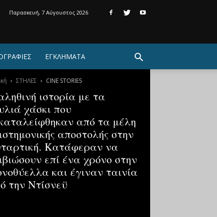
Παρασκευή, 7 Αύγουστος 2026
ΟΓΡΑΦΙΕΣ
ΕΓΚΛΗΜΑΤΑ
ική
ΣΤΗΛΕΣ
CINE STORIES
αληθινή ιστορία με τα
υλιά χάσκι που
καταλείφθηκαν από τα μέλη
ιστημονικής αποστολής στην
ταρτική. Κατάφεραν να
ιβιώσουν επί ένα χρόνο στην
ονοθύελλα και έγιναν ταινία
ό την Ντίσνεϋ