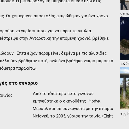
ουθούσε. Η μετεωρολογική υπηρεσία έπεσε έξω στις
συγκ
ς. Οι χειμερινές αποστολές ακυρώθηκαν για ένα χρόνο
Θύμα
αλλά
ορούσε να γυρίσει πίσω για να πάρει τα σκυλιά.
πέστρεψε στην Ανταρκτική την επόμενη χρονιά, βρέθηκε
ιώσουν. Επτά είχαν παραμείνει δεμένα με τις αλυσίδες
εί αλλά δεν βρέθηκαν ποτέ, ενώ ένα βρέθηκε νεκρό μπροστά
«Κύπ
συνα
λιόμετρα παρακάτω.
αγές στο σενάριο
Από το ιδιαίτερο αυτό γεγονός
εμπνεύστηκε ο σκηνοθέτης Φράνκ
Μάρσαλ και σε συνεργασία με την εταιρία
της 
Ντίσνεϋ, το 2005, γύρισε την ταινία «Eight
μάχε
στρα