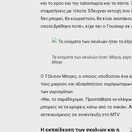
και το κρύο και την ταλαιπωρία και τα πάντα.
σταματήσεις με τίποτα. Έδειχναν αντοχή που 
δεν μπορεί, θα κουραστούν, θα είναι ανυπάκο
οποία βρέθηκα ποτέ», είχε πει ο Γουόκερ σε 
Τα ονόματα των σκυλιών ήταν: Μάγια, γέρο 
Μπακ
Ο Τζέισον Μπιγκς, ο οποίος υποδυόταν ένα α
τους μικρούς και αξιαγάπητους συμπρωταγωνισ
των γυρισμάτων.
«Ναι, το παραδέχομαι. Προσπάθησα να κλέψω μ
μπορείς να τα κρύψεις κάτω από το σακάκι. Ά
αστειευόμενος σε συνέντευξη στο MTV.
Η εκπαίδευση των σκυλιών και η