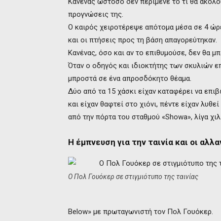
Κανένας ωστόσο δεν περίμενε το τι θα ακολ
προγνώσεις της.
Ο καιρός χειροτέρεψε απότομα μέσα σε 4 ώρε
και οι πτήσεις προς τη βάση απαγορεύτηκαν.
Κανένας, όσο και αν το επιθυμούσε, δεν θα μπ
Όταν ο οδηγός και ιδιοκτήτης των σκυλιών ε
μπροστά σε ένα απροσδόκητο θέαμα.
Δύο από τα 15 χάσκι είχαν καταφέρει να επιβ
και είχαν θαφτεί στο χιόνι, πέντε είχαν λυθ
από την πόρτα του σταθμού «Showa», λίγα χι
Η έμπνευση για την ταινία και οι αλλ
Ο Πολ Γουόκερ σε στιγμιότυπο της ταινίας
Below» με πρωταγωνιστή τον Πολ Γουόκερ.