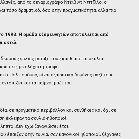
λλαγές, από το σεναριογράφο Ντέιβιντ Ντιτζίλο, ο
ίναι τόσο δραματικό, όσο στην πραγματικότητα, αλλά πιο
 το 1993. Η ομάδα εξερευνητών αποτελείται από
αι οκτώ.
εσμούς φιλίας μεταξύ τους και 6 από τα σκυλιά
κρασίες, με ελάχιστη τροφή.
αι ο Πολ Γουόκερ, είναι εξαιρετικά δεμένος μαζί τους.
 εντοπίζει και τα παίρνει μαζί του.
δία, σε πραγματικό περιβάλλον και συνθήκες και όχι σε
αση έκλεψαν τα σκυλιά-ηθοποιοί.
λληπτο. Δεν έχω ξανανιώσει έτσι.
ου έπαιζαν στην ταινία, σαν κανονικοί ηθοποιοί, ξέχναγες