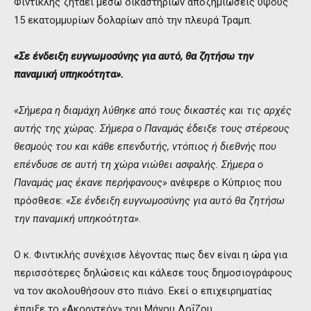
Φιντικλής ζητάει μέσω δικαστηρίων αποζημιώσεις ύψους
15 εκατομμυρίων δολαρίων από την πλευρά Τραμπ.
«Σε ένδειξη ευγνωμοσύνης για αυτό, θα ζητήσω την
παναμική υπηκοότητα».
«Σήμερα η διαμάχη λύθηκε από τους δικαστές και τις αρχές
αυτής της χώρας. Σήμερα ο Παναμάς έδειξε τους στέρεους
θεσμούς του και κάθε επενδυτής, ντόπιος ή διεθνής που
επένδυσε σε αυτή τη χώρα νιώθει ασφαλής. Σήμερα ο
Παναμάς μας έκανε περήφανους»
ανέφερε ο Κύπριος που
πρόσθεσε:
«Σε ένδειξη ευγνωμοσύνης για αυτό θα ζητήσω
την παναμική υπηκοότητα».
Ο κ. Φιντικλής συνέχισε λέγοντας πως δεν είναι η ώρα για
περισσότερες δηλώσεις και κάλεσε τους δημοσιογράφους
να τον ακολουθήσουν στο πιάνο. Εκεί ο επιχειρηματίας
έπαιξε το «Ακορντεόν» του Μάνου Λοΐζου.