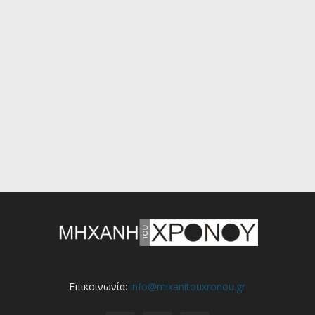
Επικοινωνία:
info@mixanitouxronou.gr