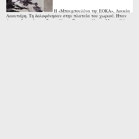
Η «Μπουμπουλίνα της ΕΟΚΑ», Λουκία
Λαουτάρη. Τη δολοφόνησαν στην πλατεία του χωριού. Ήταν
έγκυος 5 μηνών στο 7ο παιδί της. Το τραγούδι της Μαρινέλλας