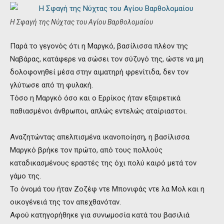
Η Σφαγή της Νύχτας του Αγίου Βαρθολομαίου
Παρά το γεγονός ότι η Μαργκό, βασίλισσα πλέον της
Ναβάρας, κατάφερε να σώσει τον σύζυγό της, ώστε να μη
δολοφονηθεί μέσα στην αιματηρή φρενίτιδα, δεν τον
γλύτωσε από τη φυλακή.
Τόσο η Μαργκό όσο και ο Ερρίκος ήταν εξαιρετικά
παθιασμένοι άνθρωποι, απλώς εντελώς αταίριαστοι.
Αναζητώντας απελπισμένα ικανοποίηση, η βασίλισσα
Μαργκό βρήκε τον πρώτο, από τους πολλούς
καταδικασμένους εραστές της όχι πολύ καιρό μετά τον
γάμο της.
Το όνομά του ήταν Ζοζέφ ντε Μπονιφάς ντε λα Μολ και η
οικογένειά της τον απεχθανόταν.
Αφού κατηγορήθηκε για συνωμοσία κατά του βασιλιά