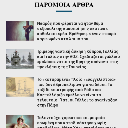
ΠΑΡΟΜΟΙΑ ΑΡΘΡΑ
Νεαρός που φέρεται να ήταν θύμα
σεξουαλικής κακοποίησης σκότωσε
καθολικό ιερέα. Βρέθηκε με έναν σταυρό
καρφωμένο στο λαιμό του
Τριμερής ναυτική άσκηση Κύπρου, Γαλλίας
και Ιταλίας στην ΑΟΖ. Σχεδιάζεται γαλλικό
«μπλόκο» νότια της Κρήτης απέναντι στις
προκλήσεις της Τουρκίας
Το «καταραμένο» πλοίο «Ευαγγελίστρια»
που δεν έβρισκε λιμάνι για να δέσει. Το
ταξίδι επιστροφής από Ρόδο και
Καστελλόριζο έμελλε να είναι το
τελευταίο. Γιατί οι Γάλλοι το ανατίναξαν
στην Πάφο
Ταλαντούχα χορεύτρια και μοιραία
ερωμένη που καταδικάστηκε χωρίς
αποδείξεις. Μάτα Χάρι, εκτελέστηκε ως