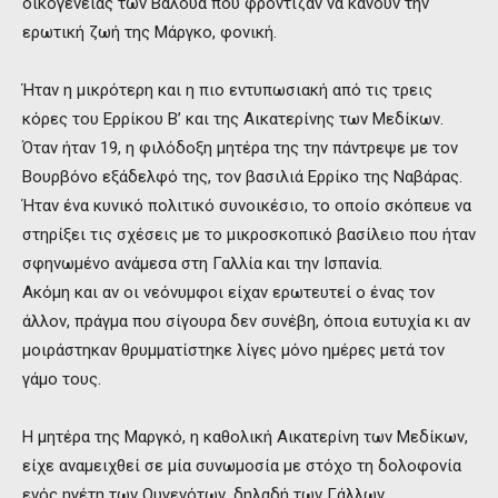
οικογένειας των Βαλουά που φρόντιζαν να κάνουν την
ερωτική ζωή της Μάργκο, φονική.
Ήταν η μικρότερη και η πιο εντυπωσιακή από τις τρεις
κόρες του Ερρίκου Β’ και της Αικατερίνης των Μεδίκων.
Όταν ήταν 19, η φιλόδοξη μητέρα της την πάντρεψε με τον
Βουρβόνο εξάδελφό της, τον βασιλιά Ερρίκο της Ναβάρας.
Ήταν ένα κυνικό πολιτικό συνοικέσιο, το οποίο σκόπευε να
στηρίξει τις σχέσεις με το μικροσκοπικό βασίλειο που ήταν
σφηνωμένο ανάμεσα στη Γαλλία και την Ισπανία.
Ακόμη και αν οι νεόνυμφοι είχαν ερωτευτεί ο ένας τον
άλλον, πράγμα που σίγουρα δεν συνέβη, όποια ευτυχία κι αν
μοιράστηκαν θρυμματίστηκε λίγες μόνο ημέρες μετά τον
γάμο τους.
Η μητέρα της Μαργκό, η καθολική Αικατερίνη των Μεδίκων,
είχε αναμειχθεί σε μία συνωμοσία με στόχο τη δολοφονία
ενός ηγέτη των Ουγενότων, δηλαδή των Γάλλων