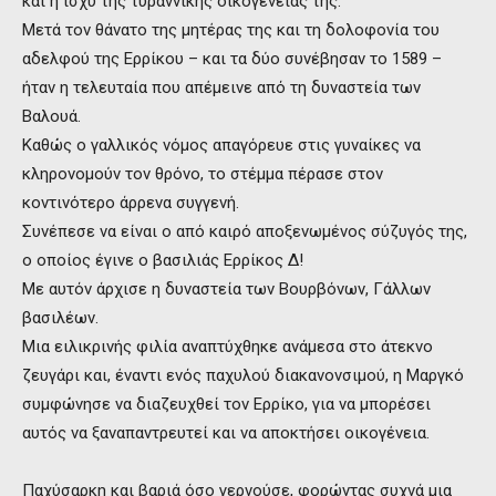
και η ισχύ της τυραννικής οικογένειάς της.
Μετά τον θάνατο της μητέρας της και τη δολοφονία του
αδελφού της Ερρίκου – και τα δύο συνέβησαν το 1589 –
ήταν η τελευταία που απέμεινε από τη δυναστεία των
Βαλουά.
Καθώς ο γαλλικός νόμος απαγόρευε στις γυναίκες να
κληρονομούν τον θρόνο, το στέμμα πέρασε στον
κοντινότερο άρρενα συγγενή.
Συνέπεσε να είναι ο από καιρό αποξενωμένος σύζυγός της,
ο οποίος έγινε ο βασιλιάς Ερρίκος Δ!
Με αυτόν άρχισε η δυναστεία των Βουρβόνων, Γάλλων
βασιλέων.
Μια ειλικρινής φιλία αναπτύχθηκε ανάμεσα στο άτεκνο
ζευγάρι και, έναντι ενός παχυλού διακανονσιμού, η Μαργκό
συμφώνησε να διαζευχθεί τον Ερρίκο, για να μπορέσει
αυτός να ξαναπαντρευτεί και να αποκτήσει οικογένεια.
Παχύσαρκη και βαριά όσο γερνούσε, φορώντας συχνά μια