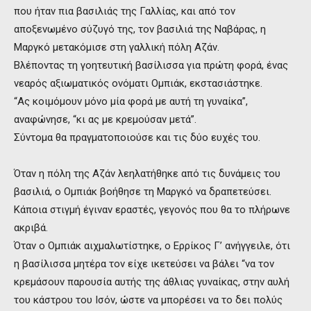
που ήταν πια βασιλιάς της Γαλλίας, και από τον
αποξενωμένο σύζυγό της, τον βασιλιά της Ναβάρας, η
Μαργκό μετακόμισε στη γαλλική πόλη Αζάν.
Βλέποντας τη γοητευτική βασίλισσα για πρώτη φορά, ένας
νεαρός αξιωματικός ονόματι Ομπιάκ, εκστασιάστηκε.
“Ας κοιμόμουν μόνο μία φορά με αυτή τη γυναίκα”,
αναφώνησε, “κι ας με κρεμούσαν μετά”.
Σύντομα θα πραγματοποιούσε και τις δύο ευχές του.
Όταν η πόλη της Αζάν λεηλατήθηκε από τις δυνάμεις του
βασιλιά, ο Ομπιάκ βοήθησε τη Μαργκό να δραπετεύσει.
Κάποια στιγμή έγιναν εραστές, γεγονός που θα το πλήρωνε
ακριβά.
Όταν ο Ομπιάκ αιχμαλωτίστηκε, ο Ερρίκος Γ’ ανήγγειλε, ότι
η βασίλισσα μητέρα τον είχε ικετεύσει να βάλει “να τον
κρεμάσουν παρουσία αυτής της άθλιας γυναίκας, στην αυλή
του κάστρου του Ισόν, ώστε να μπορέσει να το δει πολύς