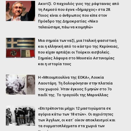
Ακιντζί. Ο παχουλός γιος της ράφταινας από
τη Λεμεσό που έγινε «δήμαρχος» στα 28.
Ποιος είναι ο άνθρωπος που είπε στον
Πρόεδρο της Δημοκρατίας «Νίκο
τελειώσαμε, πάω να κοιμηθώ»
Μια σημαία των ναζί, μια Ιταλική φασιστική
και η ελληνική από το κάστρο της Κερύνειας,
που είχαν αρπάξει οι Τούρκοι εισβολείς.
Σημαίες λάφυρα στο Μουσείο Αστυνομίας
και η ιστορία τους
Η «Μπουμπουλίνα της ΕΟΚΑ», Λουκία
Λαουτάρη. Τη δολοφόνησαν στην πλατεία
του χωριού. Ήταν έγκυος 5 μηνών στο 7ο
παιδί της. Το τραγούδι της Μαρινέλλας
«Επιτρέπονται μέχρι 12 μαστιγώματα σε
αγόρια κάτω των 18 ετών». Οι αγριότητες
των Άγγλων, οι κατ΄ οίκον αποκλεισμοί και
τα συρματοπλέγματα στα χωριά των