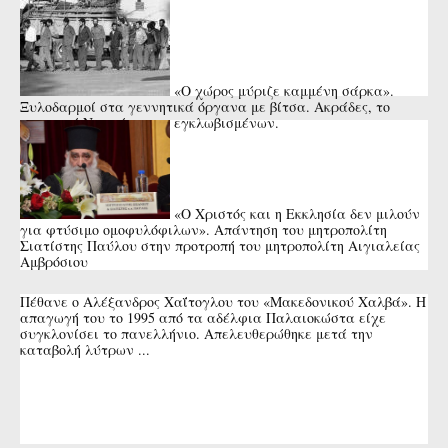
«Ο χώρος μύριζε καμμένη σάρκα».
Ξυλοδαρμοί στα γεννητικά όργανα με βίτσα. Ακράδες, το
κυπριακό Νταχάου των εγκλωβισμένων.
«Ο Χριστός και η Εκκλησία δεν μιλούν
για φτύσιμο ομοφυλόφιλων». Απάντηση του μητροπολίτη
Σιατίστης Παύλου στην προτροπή του μητροπολίτη Αιγιαλείας
Αμβρόσιου
Πέθανε ο Αλέξανδρος Χαΐτογλου του «Μακεδονικού Χαλβά». Η
απαγωγή του το 1995 από τα αδέλφια Παλαιοκώστα είχε
συγκλονίσει το πανελλήνιο. Απελευθερώθηκε μετά την
καταβολή λύτρων ...