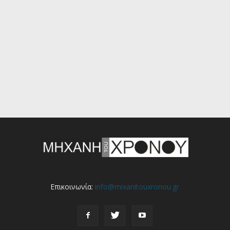
Επικοινωνία:
info@mixanitouxronou.gr