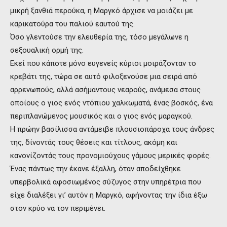
μικρή ξανθιά περούκα, η Μαργκό άρχισε να μοιάζει με
καρικατούρα του παλιού εαυτού της.
Όσο γλεντούσε την ελευθερία της, τόσο μεγάλωνε η
σεξουαλική ορμή της.
Εκεί που κάποτε μόνο ευγενείς κύριοι μοιράζονταν το
κρεβάτι της, τώρα σε αυτό φιλοξενούσε μια σειρά από
αρρενωπούς, αλλά ασήμαντους νεαρούς, ανάμεσα στους
οποίους ο γιος ενός ντόπιου χαλκωματά, ένας βοσκός, ένα
περιπλανώμενος μουσικός και ο γιος ενός μαραγκού.
Η πρώην βασίλισσα αντάμειβε πλουσιοπάροχα τους άνδρες
της, δίνοντάς τους θέσεις και τίτλους, ακόμη και
κανονίζοντάς τους προνομιούχους γάμους μερικές φορές.
Ένας πάντως την έκανε έξαλλη, όταν αποδείχθηκε
υπερβολικά αφοσιωμένος σύζυγος στην υπηρέτρια που
είχε διαλέξει γι’ αυτόν η Μαργκό, αφήνοντας την ίδια έξω
στον κρύο να τον περιμένει.