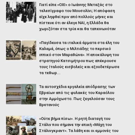
Γιατί είπε «ΟΧΙ» ο Ιωάννης Μεταξάς στο
τελεσίγραφο του Μουσολίνι; Η απόφαση
είχε ληφθεί πριν από πολλούς μήνες και
πίστευε ότι αν έλεγε ΝΑΙ, η Ελλάδα θα
χωριζόταν στα τρία και θα ταπεινωνόταν
«Παγίδευσα τα ιταλικά άρματα στα έλη του
Καλαμά, όπως ο Μιλτιάδης το περσικό
ιππικό στον Μαραθώνα». Η αποκάλυψη του
στρατηγού Κατσιμήτρου πως απέκρουσε
τους Ιταλούς εισβολείς και εξουδετέρωσε
τα τεθωρ...
Τα αυτοσχέδια εργαλεία απόδρασης των
Εβραίων από τις φυλακές του Καραόλου
στην Αμμόχωστο. Πως ξεγελούσαν τους
Βρετανούς
«Ούτε βήμα πίσω». Η ρητή διαταγή του
Στάλιν που σήμανε την επική «Μάχη του
Στάλινγκραντ». Τα λάθη και οι εμμονές του