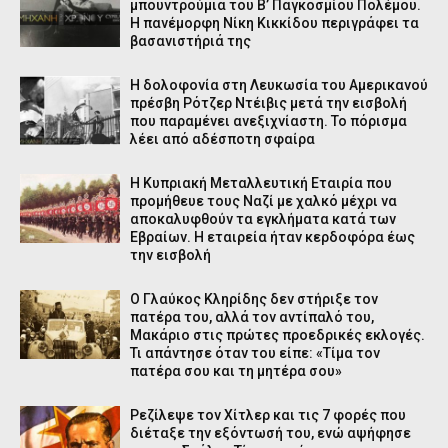
μπουντρούμια του Β’ Παγκοσμίου Πολέμου.
Η πανέμορφη Νίκη Κικκίδου περιγράφει τα
βασανιστήριά της
Η δολοφονία στη Λευκωσία του Αμερικανού
πρέσβη Ρότζερ Ντέιβις μετά την εισβολή
που παραμένει ανεξιχνίαστη. Το πόρισμα
λέει από αδέσποτη σφαίρα
Η Κυπριακή Μεταλλευτική Εταιρία που
προμήθευε τους Ναζί με χαλκό μέχρι να
αποκαλυφθούν τα εγκλήματα κατά των
Εβραίων. Η εταιρεία ήταν κερδοφόρα έως
την εισβολή
Ο Γλαύκος Κληρίδης δεν στήριξε τον
πατέρα του, αλλά τον αντίπαλό του,
Μακάριο στις πρώτες προεδρικές εκλογές.
Τι απάντησε όταν του είπε: «Τίμα τον
πατέρα σου και τη μητέρα σου»
Ρεζίλεψε τον Χίτλερ και τις 7 φορές που
διέταξε την εξόντωσή του, ενώ αψήφησε