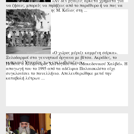
«Αν δεν βγάζεις αρκετά χρήματα για
να ζήσεις, μπορείς να πηδήξεις από το παράθυρο ή να πας να
πνιγείς»! Η απάντηση της Μ. Κάλας στη ...
«Ο χώρος μύριζε καμμένη σάρκα».
Ξυλοδαρμοί στα γεννητικά όργανα με βίτσα. Ακράδες, το
κυπριακό Νταχάου των εγκλωβισμένων.
Πέθανε ο Αλέξανδρος Χαΐτογλου του «Μακεδονικού Χαλβά». Η
απαγωγή του το 1995 από τα αδέλφια Παλαιοκώστα είχε
συγκλονίσει το πανελλήνιο. Απελευθερώθηκε μετά την
καταβολή λύτρων ...