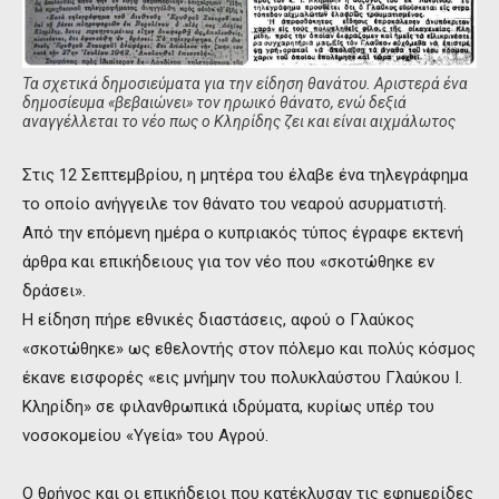
Τα σχετικά δημοσιεύματα για την είδηση θανάτου. Αριστερά ένα
δημοσίευμα «βεβαιώνει» τον ηρωικό θάνατο, ενώ δεξιά
αναγγέλλεται το νέο πως ο Κληρίδης ζει και είναι αιχμάλωτος
Στις 12 Σεπτεμβρίου, η μητέρα του έλαβε ένα τηλεγράφημα
το οποίο ανήγγειλε τον θάνατο του νεαρού ασυρματιστή.
Από την επόμενη ημέρα ο κυπριακός τύπος έγραφε εκτενή
άρθρα και επικήδειους για τον νέο που «σκοτώθηκε εν
δράσει».
Η είδηση πήρε εθνικές διαστάσεις, αφού ο Γλαύκος
«σκοτώθηκε» ως εθελοντής στον πόλεμο και πολύς κόσμος
έκανε εισφορές «εις μνήμην του πολυκλαύστου Γλαύκου Ι.
Κληρίδη» σε φιλανθρωπικά ιδρύματα, κυρίως υπέρ του
νοσοκομείου «Υγεία» του Αγρού.
Ο θρήνος και οι επικήδειοι που κατέκλυσαν τις εφημερίδες