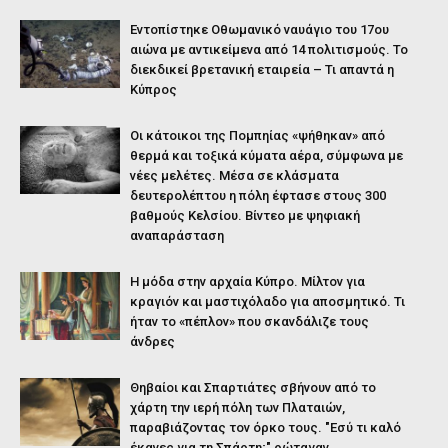
Εντοπίστηκε Οθωμανικό ναυάγιο του 17ου
αιώνα με αντικείμενα από 14 πολιτισμούς. Το
διεκδικεί βρετανική εταιρεία – Τι απαντά η
Κύπρος
Οι κάτοικοι της Πομπηίας «ψήθηκαν» από
θερμά και τοξικά κύματα αέρα, σύμφωνα με
νέες μελέτες. Μέσα σε κλάσματα
δευτερολέπτου η πόλη έφτασε στους 300
βαθμούς Κελσίου. Βίντεο με ψηφιακή
αναπαράσταση
Η μόδα στην αρχαία Κύπρο. Μίλτον για
κραγιόν και μαστιχόλαδο για αποσμητικό. Τι
ήταν το «πέπλον» που σκανδάλιζε τους
άνδρες
Θηβαίοι και Σπαρτιάτες σβήνουν από το
χάρτη την ιερή πόλη των Πλαταιών,
παραβιάζοντας τον όρκο τους. "Εσύ τι καλό
έκανες για τη Σπάρτη;" ρώταγαν