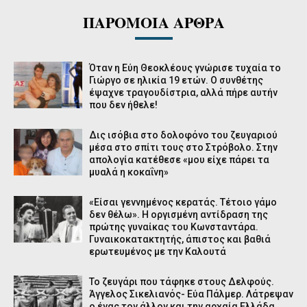
ΠΑΡΟΜΟΙΑ ΑΡΘΡΑ
Όταν η Εύη Θεοκλέους γνώρισε τυχαία το
Γιώργο σε ηλικία 19 ετών. Ο συνθέτης
έψαχνε τραγουδίστρια, αλλά πήρε αυτήν
που δεν ήθελε!
Δις ισόβια στο δολοφόνο του ζευγαριού
μέσα στο σπίτι τους στο Στρόβολο. Στην
απολογία κατέθεσε «μου είχε πάρει τα
μυαλά η κοκαΐνη»
«Είσαι γεννημένος κερατάς. Τέτοιο γάμο
δεν θέλω». Η οργισμένη αντίδραση της
πρώτης γυναίκας του Κωνσταντάρα.
Γυναικοκατακτητής, άπιστος και βαθιά
ερωτευμένος με την Καλουτά
Το ζευγάρι που τάφηκε στους Δελφούς.
Άγγελος Σικελιανός- Εύα Πάλμερ. Λάτρεψαν
ο ένας τον άλλον και την αρχαία Ελλάδα.