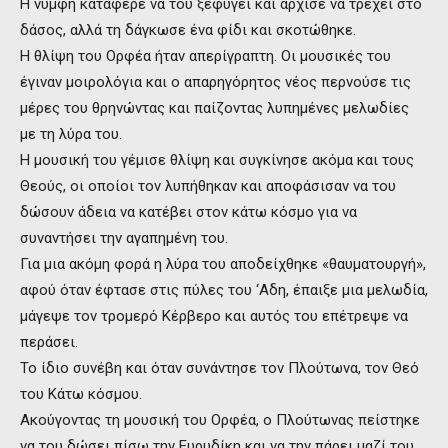
Η νύμφη κατάφερε να του ξεφύγει και άρχισε να τρέχει στο
δάσος, αλλά τη δάγκωσε ένα φίδι και σκοτώθηκε.
Η θλίψη του Ορφέα ήταν απερίγραπτη. Οι μουσικές του
έγιναν μοιρολόγια και ο απαρηγόρητος νέος περνούσε τις
μέρες του θρηνώντας και παίζοντας λυπημένες μελωδίες
με τη λύρα του.
Η μουσική του γέμισε θλίψη και συγκίνησε ακόμα και τους
Θεούς, οι οποίοι τον λυπήθηκαν και αποφάσισαν να του
δώσουν άδεια να κατέβει στον κάτω κόσμο για να
συναντήσει την αγαπημένη του.
Για μια ακόμη φορά η λύρα του αποδείχθηκε «θαυματουργή»,
αφού όταν έφτασε στις πύλες του ‘Αδη, έπαιξε μια μελωδία,
μάγεψε τον τρομερό Κέρβερο και αυτός του επέτρεψε να
περάσει.
Το ίδιο συνέβη και όταν συνάντησε τον Πλούτωνα, τον Θεό
του Κάτω κόσμου.
Ακούγοντας τη μουσική του Ορφέα, ο Πλούτωνας πείστηκε
να του δώσει πίσω την Ευρυδίκη και να την πάρει μαζί του