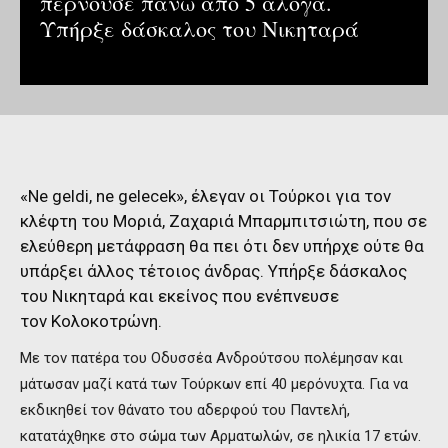
περνούσε πάνω από 5 άλογα.
Υπήρξε δάσκαλος του Νικηταρά
«Νe geldi, ne gelecek», έλεγαν οι Τούρκοι για τον
κλέφτη του Μοριά, Ζαχαριά Μπαρμπιτσιώτη, που σε
ελεύθερη μετάφραση θα πει ότι δεν υπήρχε ούτε θα
υπάρξει άλλος τέτοιος άνδρας. Υπήρξε δάσκαλος
του Νικηταρά και εκείνος που ενέπνευσε
τον Κολοκοτρώνη.
Με τον πατέρα του Οδυσσέα Ανδρούτσου πολέμησαν και
μάτωσαν μαζί κατά των Τούρκων επί 40 μερόνυχτα. Για να
εκδικηθεί τον θάνατο του αδερφού του Παντελή,
κατατάχθηκε στο σώμα των Αρματωλών, σε ηλικία 17 ετών.