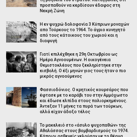
προσπαθούν να κερδίσουν έδαφος στη
Νεκρή Ζώνη
Η εν ψυχρώ δολοφονία 3 Κύπριων μοναχών
απο Τούρκους το 1964. Το άγριο κυνηγητό
από τους κάτοικους του χωριού και η
διαφυγή
Γιατί επιλέχθηκε η 29η Οκτωβρίου ως
Ημέρα Αγνοουμένων. Η οικογένεια
Θεμιστοκλέους που ξεκληρίστηκε στην
εισβολή. Ο έξι μηνών γιος τους ήταν ο πιο
μικρός αγνοούμενος
Φασσιοδόνιος. Ο κρητικός κουρσάρος που
έφτασε με το καράβι του στην Αμμόχωστο
και έδωσε ελπίδα στους πολιορκημένους.
Άντεξαν 11 μήνες τα πυρά των τούρκων,
αλλά είχαν άδοξο τέλος
Το μακελειό στο «άσυλο ψυχοπαθών» της
Αθαλάσσας στους βομβαρδισμούς το 1974.
Κάποιοι ασθενείς γελούσαν με το θέαμα,