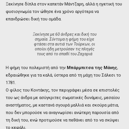
Ξεκίνησε δίπλα στον καπετάν Μάντζαρη, αλλά η ηγετική του
φυσιογνωμία τον ώθησε ένα χρόνο αργότερα να
επανδρώσει δική του ομάδα.
Ξεκίνησε με 60 άνδρες και δική του
σημαία. Σύντομα η φήμη του είχε
φτάσει στα αυτιά των Τούρκων, οι
οποίοι ήδη μετρούσαν τις πληγές
τους από το σπαθί του Ζαχαριά
Η φήμη του πολεμιστή από την
Μπάρμπιτσα της Μάνης
,
εδραιώθηκε για τα καλά, ύστερα από τη μάχη του Σάλεσι το
1781.
Ο φίλος του Κοντάκης, τον περιγράφει μέσα σε επιστολές
του ως άνδρα με ασύγκριτες σωματικές δυνάμεις, μεσαίου
αναστήματος, με καστανά σγουρά μαλλιά και σκούρα μάτια,
που δεν μπορούσε να αναγνωρίσει ανώτερη παρουσία από
τη δική του, ενώ προτιμούσε να πεθάνει από το να σκύψει
το κεφάλι.