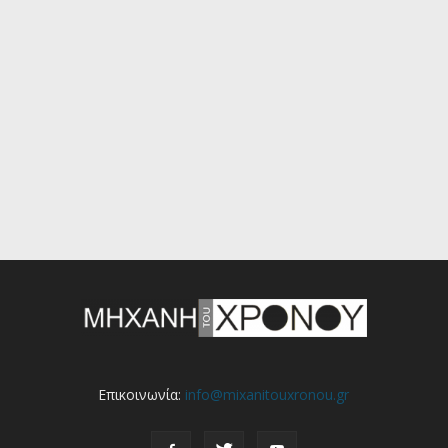
Επικοινωνία:
info@mixanitouxronou.gr