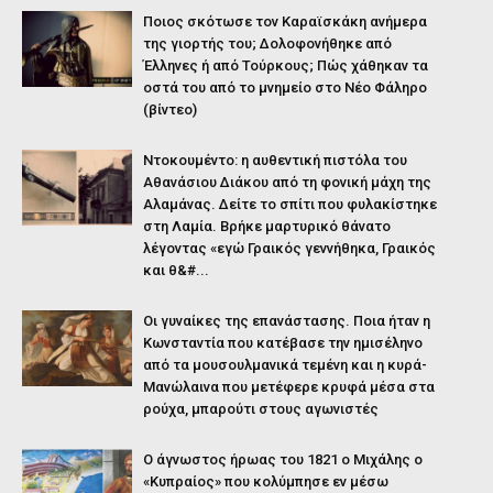
Ποιος σκότωσε τον Καραϊσκάκη ανήμερα
της γιορτής του; Δολοφονήθηκε από
Έλληνες ή από Τούρκους; Πώς χάθηκαν τα
οστά του από το μνημείο στο Νέο Φάληρο
(βίντεο)
Ντοκουμέντο: η αυθεντική πιστόλα του
Αθανάσιου Διάκου από τη φονική μάχη της
Αλαμάνας. Δείτε το σπίτι που φυλακίστηκε
στη Λαμία. Βρήκε μαρτυρικό θάνατο
λέγοντας «εγώ Γραικός γεννήθηκα, Γραικός
και θ&#...
Οι γυναίκες της επανάστασης. Ποια ήταν η
Κωνσταντία που κατέβασε την ημισέληνο
από τα μουσουλμανικά τεμένη και η κυρά-
Μανώλαινα που μετέφερε κρυφά μέσα στα
ρούχα, μπαρούτι στους αγωνιστές
Ο άγνωστος ήρωας του 1821 ο Μιχάλης ο
«Κυπραίος» που κολύμπησε εν μέσω