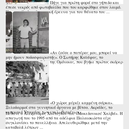
Πήγε για πρώτη φορά στο γήπεδο και
έπεσε νεκρός από φωτοβολίδα που του καρφώθηκε στον λαιμό.
Που κατέληξε η δικαστική έρευνα για τον θάνατο του ...
«Αν ζούσε ο πατέρας μου, μπορεί να
μην ήμουν ποδοσφαιριστής». Ο Σωτήρης Καϊάφας, το
αναντικατάστατο 9άρι της Ομόνοιας, που βγήκε πρώτος σκόρερ
της Ευρώπης και ...
«Ο χώρος μύριζε καμμένη σάρκα».
Ξυλοδαρμοί στα γεννητικά όργανα με βίτσα. Ακράδες, το
κυπριακό Νταχάου των εγκλωβισμένων.
Πέθανε ο Αλέξανδρος Χαΐτογλου του «Μακεδονικού Χαλβά». Η
απαγωγή του το 1995 από τα αδέλφια Παλαιοκώστα είχε
συγκλονίσει το πανελλήνιο. Απελευθερώθηκε μετά την
καταβολή λύτρων ...