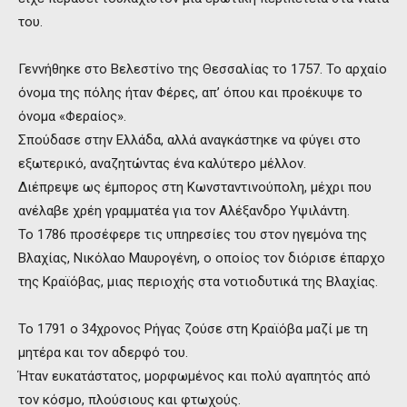
του.
Γεννήθηκε στο Βελεστίνο της Θεσσαλίας το 1757. Το αρχαίο
όνομα της πόλης ήταν Φέρες, απ’ όπου και προέκυψε το
όνομα «Φεραίος».
Σπούδασε στην Ελλάδα, αλλά αναγκάστηκε να φύγει στο
εξωτερικό, αναζητώντας ένα καλύτερο μέλλον.
Διέπρεψε ως έμπορος στη Κωνσταντινούπολη, μέχρι που
ανέλαβε χρέη γραμματέα για τον Αλέξανδρο Υψιλάντη.
Το 1786 προσέφερε τις υπηρεσίες του στον ηγεμόνα της
Βλαχίας, Νικόλαο Μαυρογένη, ο οποίος τον διόρισε έπαρχο
της Κραϊόβας, μιας περιοχής στα νοτιοδυτικά της Βλαχίας.
To 1791 o 34χρονος Ρήγας ζούσε στη Κραϊόβα μαζί με τη
μητέρα και τον αδερφό του.
Ήταν ευκατάστατος, μορφωμένος και πολύ αγαπητός από
τον κόσμο, πλούσιους και φτωχούς.