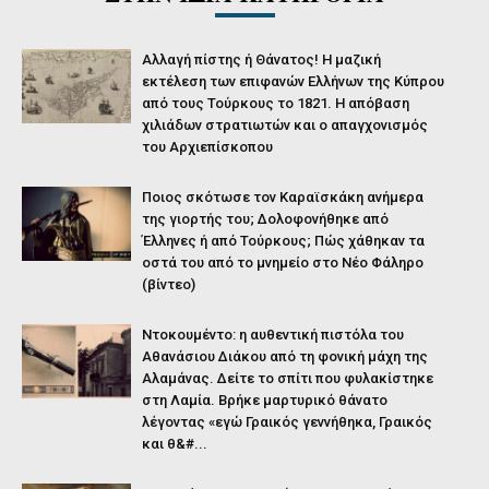
Αλλαγή πίστης ή Θάνατος! Η μαζική
εκτέλεση των επιφανών Ελλήνων της Κύπρου
από τους Τούρκους το 1821. Η απόβαση
χιλιάδων στρατιωτών και ο απαγχονισμός
του Αρχιεπίσκοπου
Ποιος σκότωσε τον Καραϊσκάκη ανήμερα
της γιορτής του; Δολοφονήθηκε από
Έλληνες ή από Τούρκους; Πώς χάθηκαν τα
οστά του από το μνημείο στο Νέο Φάληρο
(βίντεο)
Ντοκουμέντο: η αυθεντική πιστόλα του
Αθανάσιου Διάκου από τη φονική μάχη της
Αλαμάνας. Δείτε το σπίτι που φυλακίστηκε
στη Λαμία. Βρήκε μαρτυρικό θάνατο
λέγοντας «εγώ Γραικός γεννήθηκα, Γραικός
και θ&#...