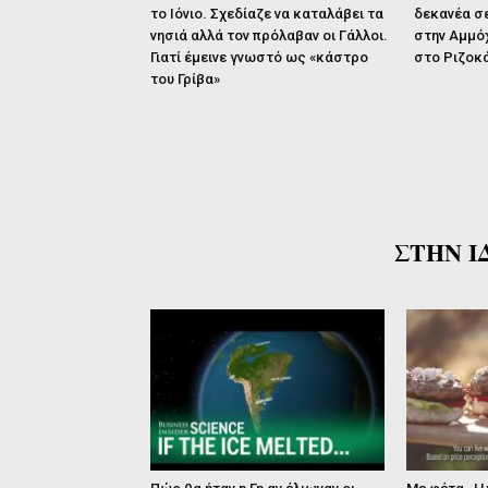
το Ιόνιο. Σχεδίαζε να καταλάβει τα
δεκανέα σ
νησιά αλλά τον πρόλαβαν οι Γάλλοι.
στην Αμμόχ
Γιατί έμεινε γνωστό ως «κάστρο
στο Ριζοκ
του Γρίβα»
ΣΤΗΝ Ι