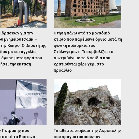
ιδράσεων για την
Πτήση πάνω από το μοναδικό
υ μνημείου Ισαάκ –
κτίριο που παρέμεινε όρθιο μετά τη
ην Κύπρο. Ο ιδιοκτήτης
φονική πολιορκία του
δου με καταγγελία,
Στάλινγκραντ. Τι συμβολίζει το
ν άμεση μεταφορά του
συντριβάνι με τα 6 παιδιά που
λήσει την έκταση
κρατιούνται χέρι-χέρι στο
προαύλιο
ς Πετράκης που
Τα αθέατα σπήλαια της Ακρόπολης
κε από το Βρετανό
που πραγματοποιούνταν