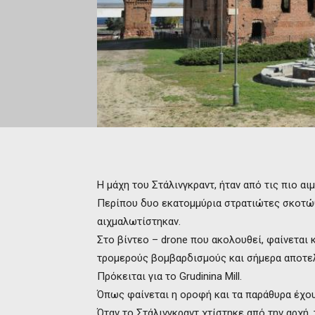
Η μάχη του Στάλινγκραντ, ήταν από τις πιο α
Περίπου δυο εκατομμύρια στρατιώτες σκοτώθ
αιχμαλωτίστηκαν.
Στο βίντεο – drone που ακολουθεί, φαίνεται
τρομερούς βομβαρδισμούς και σήμερα αποτελ
Πρόκειται για το Grudinina Mill.
Όπως φαίνεται η οροφή και τα παράθυρα έχο
Όταν το Στάλινγκραντ χτίστηκε από την αρχή, 