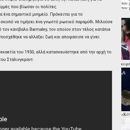
του 
ιγμές που βίωσαν οι πολίτες.
του 
α ένα σημαντικό μνημείο. Πρόκειται για το
 σκοπό να τιμήσει ένα γνωστό ρωσικό παραμύθι. Μιλούσε
 τον κανίβαλο Barmaley, τον οποίον στον τέλος κατάπιε
υποσχέθηκε να αλλάξει ζωή και αποφάσισε να γίνει
εκαετία του 1950, αλλά κατασκευάστηκε από την αρχή το
του Στάλινγκραντ.
κεφά
την 
εν δ
«Κύπ
συνα