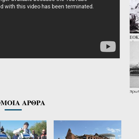
ΕΟΚΑ
πλατ
παιδ
πρωτ
«μοι
ΜΟΙΑ ΑΡΘΡΑ