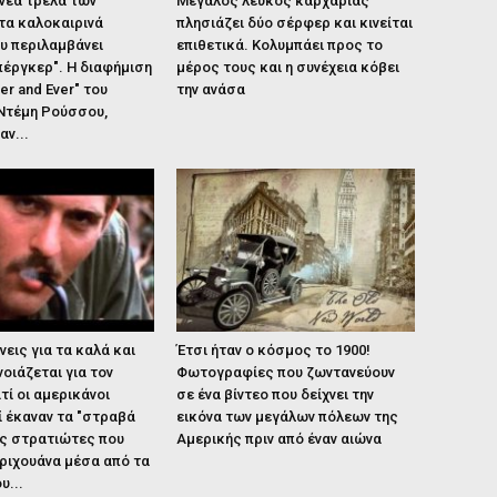
νέα τρέλα των
Μεγάλος λευκός καρχαρίας
τα καλοκαιρινά
πλησιάζει δύο σέρφερ και κινείται
υ περιλαμβάνει
επιθετικά. Κολυμπάει προς το
πέργκερ". Η διαφήμιση
μέρος τους και η συνέχεια κόβει
er and Ever" του
την ανάσα
Ντέμη Ρούσσου,
αν...
ις για τα καλά και
Έτσι ήταν ο κόσμος το 1900!
νοιάζεται για τον
Φωτογραφίες που ζωντανεύουν
τί οι αμερικάνοι
σε ένα βίντεο που δείχνει την
 έκαναν τα "στραβά
εικόνα των μεγάλων πόλεων της
υς στρατιώτες που
Αμερικής πριν από έναν αιώνα
ριχουάνα μέσα από τα
υ...