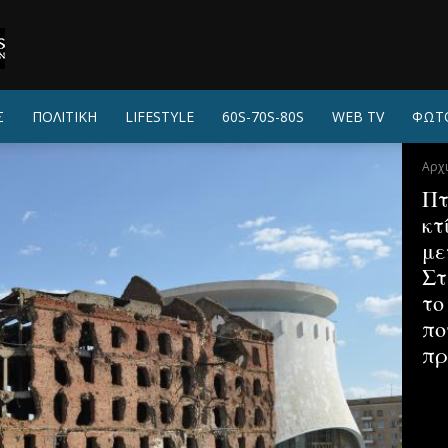
Σ
ΠΟΛΙΤΙΚΗ
LIFESTYLE
60S-70S-80S
WEB TV
ΦΩΤ
Αρχ
Πτ
κτ
με
Στ
το
πο
πρ