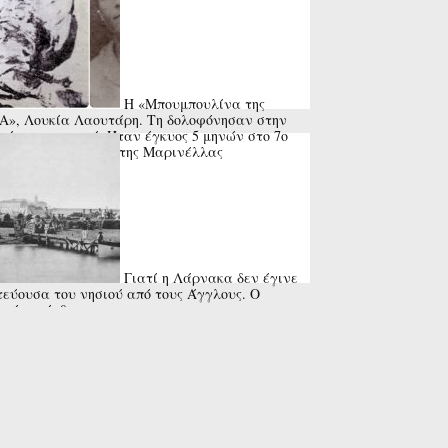
Η «Μπουμπουλίνα της
», Λουκία Λαουτάρη. Τη δολοφόνησαν στην
εία του χωριού. Ήταν έγκυος 5 μηνών στο 7ο
ί της. Το τραγούδι της Μαρινέλλας
Γιατί η Λάρνακα δεν έγινε
εύουσα του νησιού από τους Άγγλους. Ο
ραίος» άνθρωπος