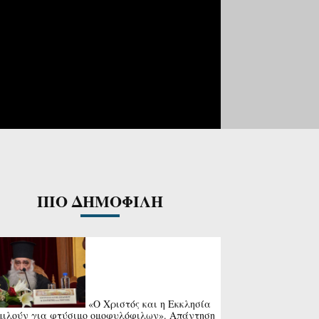
ΠΙΟ ΔΗΜΟΦΙΛΗ
«Ο Χριστός και η Εκκλησία
μιλούν για φτύσιμο ομοφυλόφιλων». Απάντηση