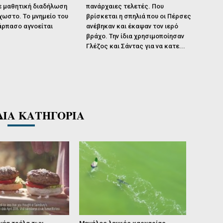
ε μαθητική διαδήλωση
πανάρχαιες τελετές. Που
ωστο. Το μνημείο του
βρίσκεται η σπηλιά που οι Πέρσες
άρπασο αγνοείται
ανέβηκαν και έκαψαν τον ιερό
βράχο. Την ίδια χρησιμοποίησαν
Γλέζος και Σάντας για να κατε...
ΔΙΑ ΚΑΤΗΓΟΡΙΑ