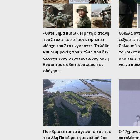
«Ούτε βήμα πίσω». Η ρητή διαταγή
Θύελλα αντ
του Στάλιν που σήμανε την επική
«έξωση» το
«Μάχη του Στάλινγκραντ». Τα λάθη
Σολωμού στ
και οι εμμονές του Χίτλερ που δεν
του οικοπέ
άκουγε τους στρατιωτικούς και η
απαιτεί τη
θυσία του σοβιετικού λαού που
για να που
οδήγησ...
Που βρίσκεται το άγνωστο κάστρο
Ο 17χρονο
του Αλή Πασά με τη μοναδική θέα
εκτελέστη