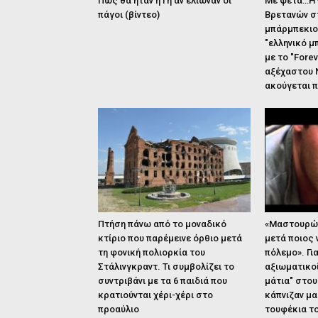
Πώς θα ήταν η Γη αν έλιωναν οι
Με φέτα…Η 
πάγοι (βίντεο)
Βρετανών σ
μπάρμπεκιο
"ελληνικό μ
με το "Forev
αξέχαστου 
ακούγεται π
Πτήση πάνω από το μοναδικό
«Μαστουρώνε
κτίριο που παρέμεινε όρθιο μετά
μετά ποιος 
τη φονική πολιορκία του
πόλεμο». Για
Στάλινγκραντ. Τι συμβολίζει το
αξιωματικοί
συντριβάνι με τα 6 παιδιά που
μάτια" στο
κρατιούνται χέρι-χέρι στο
κάπνιζαν μα
προαύλιο
τουφέκια το