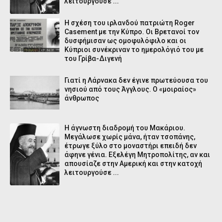
λειτουργούσε ...
Η σχέση του ιρλανδού πατριώτη Roger
Casement με την Κύπρο. Οι Βρετανοί τον
δυσφήμισαν ως ομοφυλόφιλο και οι
Κύπριοι συνέκριναν το ημερολόγιό του με
του Γρίβα-Διγενή
Γιατί η Λάρνακα δεν έγινε πρωτεύουσα του
νησιού από τους Άγγλους. Ο «μοιραίος»
άνθρωπος
Η άγνωστη διαδρομή του Μακάριου.
Μεγάλωσε χωρίς μάνα, ήταν τσοπάνης,
έτρωγε ξύλο στο μοναστήρι επειδή δεν
άφηνε γένια. Εξελέγη Μητροπολίτης, αν και
απουσίαζε στην Αμερική και στην κατοχή
λειτουργούσε ...