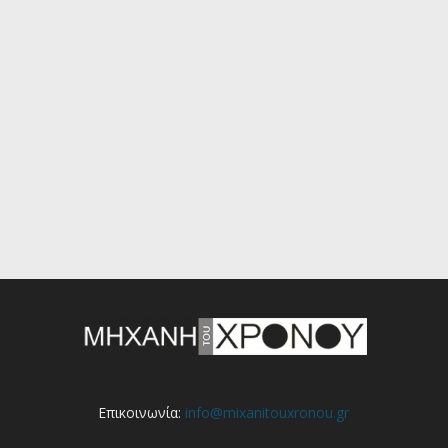
Επικοινωνία:
info@mixanitouxronou.gr