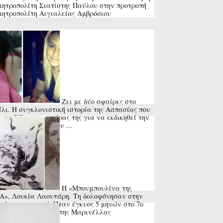
μητροπολίτη Σιατίστης Παύλου στην προτροπή
μητροπολίτη Αιγιαλείας Αμβρόσιου
Ζει με δύο σφαίρες στο
λι. Η συγκλονιστική ιστορία της Ασπασίας που
πυροβόλησε ο πατέρας της για να εκδικηθεί την
ιαστάσει σύζυγό του ...
Η «Μπουμπουλίνα της
», Λουκία Λαουτάρη. Τη δολοφόνησαν στην
εία του χωριού. Ήταν έγκυος 5 μηνών στο 7ο
ί της. Το τραγούδι της Μαρινέλλας