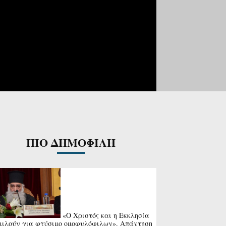
ΠΙΟ ΔΗΜΟΦΙΛΗ
«Ο Χριστός και η Εκκλησία
μιλούν για φτύσιμο ομοφυλόφιλων». Απάντηση