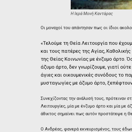
Η Ιερά Μονή Καντάρας
Οι μοναχοί του απάντησαν πως οι ίδιοι ακολ
«Τελούμε τη Θεία Λειτουργία που έχου
και τους πατέρες της Αγίας, Καθολικής
της Θείας Κοινωνίας με ένζυμο άρτο. Ό
άζυμο άρτο, δεν γνωρίζουμε, γιατί ούτε
άγιες και οικουμενικές συνόδους το παρ
μυσταγωγίες με άζυμο άρτο, ξεπέφτουν
Συνεχίζοντας την ανάλυσή τους, πρότειναν σ
Λειτουργίες, μία με ένζυμο άρτο και μία με 
άθικτος σημαίνει πως αυτόν προστάτεψε η Θε
Ο Ανδρέας, φανερά εκνευρισμένος, τους έδω