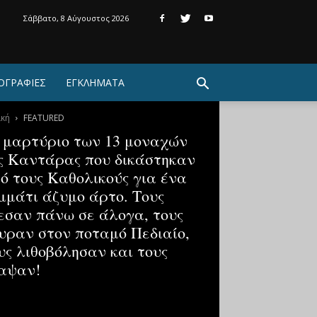
Σάββατο, 8 Αύγουστος 2026
ΟΓΡΑΦΙΕΣ
ΕΓΚΛΗΜΑΤΑ
ική
FEATURED
 μαρτύριο των 13 μοναχών
ς Καντάρας που δικάστηκαν
ό τους Καθολικούς για ένα
μμάτι άζυμο άρτο. Τους
εσαν πάνω σε άλογα, τους
υραν στον ποταμό Πεδιαίο,
υς λιθοβόλησαν και τους
αψαν!