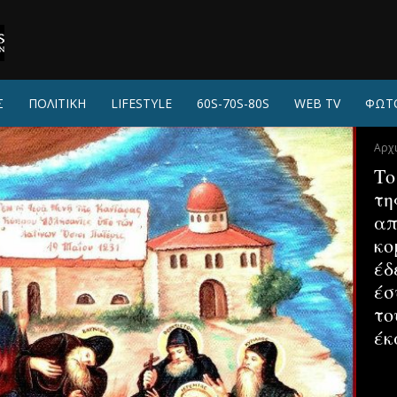
Σ
ΠΟΛΙΤΙΚΗ
LIFESTYLE
60S-70S-80S
WEB TV
ΦΩΤ
Αρχ
Το
τη
απ
κο
έδ
έσ
το
έκ