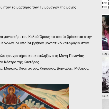
του 
του 
ύ ήταν το μαρτύριο των 13 μονάχων της μονής
να μοναστήρι του Καλού Όρους το οποίο βρίσκεται στην
ο Κόννων, οι οποίοι βρήκαν μοναστικό καταφύγιο στον
κεφά
λλο ησυχαστήριο και κατέληξαν στη Μονή Παναγίας
την 
εν δ
το Κάστρο της Καντάρας.
ας, Μάρκος, Θεόκτιστος, Κύριλλος, Βαρνάβας, Μάξιμος,
ΕΟΚΑ
πλατ
παιδ