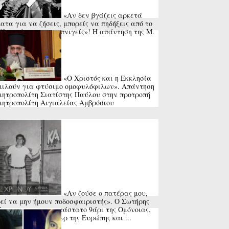
«Αν δεν βγάζεις αρκετά
ατα για να ζήσεις, μπορείς να πηδήξεις από το
θυρο ή να πας να πνιγείς»! Η απάντηση της Μ.
ς στη ...
«Ο Χριστός και η Εκκλησία
μιλούν για φτύσιμο ομοφυλόφιλων». Απάντηση
μητροπολίτη Σιατίστης Παύλου στην προτροπή
μητροπολίτη Αιγιαλείας Αμβρόσιου
«Αν ζούσε ο πατέρας μου,
εί να μην ήμουν ποδοσφαιριστής». Ο Σωτήρης
φας, το αναντικατάστατο 9άρι της Ομόνοιας,
βγήκε πρώτος σκόρερ της Ευρώπης και ...