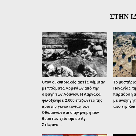
ΣΤΗΝ Ι
Όταν οι κυπριακές ακτές γέμισαν
Το μυστήριο
με πτώματα Αρμενίων από την
Παναγίας τη
σφαγή των Αδάνων. Η Λάρνακα
παράδοση α
φιλοξένησε 2.000 επιζώντες της
με ανεξήγητ
πρώτης γενοκτονίας των
από την Κύ
Οθωμανών και στην μνήμη των
θυμάτων χτίστηκε ο Αγ.
Στέφανο...