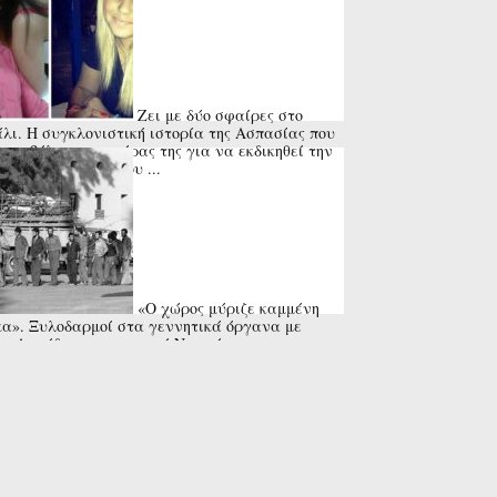
Ζει με δύο σφαίρες στο
λι. Η συγκλονιστική ιστορία της Ασπασίας που
πυροβόλησε ο πατέρας της για να εκδικηθεί την
ιαστάσει σύζυγό του ...
«Ο χώρος μύριζε καμμένη
α». Ξυλοδαρμοί στα γεννητικά όργανα με
α. Ακράδες, το κυπριακό Νταχάου των
ωβισμένων.