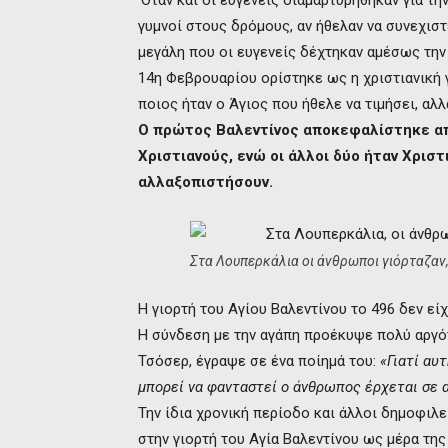
‘Όταν και οι ευγενείς διαμαρτυρήθηκαν για τ
γυμνοί στους δρόμους, αν ήθελαν να συνεχιστ
μεγάλη που οι ευγενείς δέχτηκαν αμέσως την 
14η Φεβρουαρίου ορίστηκε ως η χριστιανική 
ποιος ήταν ο Άγιος που ήθελε να τιμήσει, αλ
Ο πρώτος Βαλεντίνος αποκεφαλίστηκε απ
Χριστιανούς, ενώ οι άλλοι δύο ήταν Χριστ
αλλαξοπιστήσουν.
Στα Λουπερκάλια οι άνθρωποι γιόρταζαν
Η γιορτή του Αγίου Βαλεντίνου το 496 δεν εί
Η σύνδεση με την αγάπη προέκυψε πολύ αργότ
Τσόσερ, έγραψε σε ένα ποίημά του:
«Γιατί αυ
μπορεί να φανταστεί ο άνθρωπος έρχεται σε αυ
Την ίδια χρονική περίοδο και άλλοι δημοφιλε
στην γιορτή του Αγία Βαλεντίνου ως μέρα της