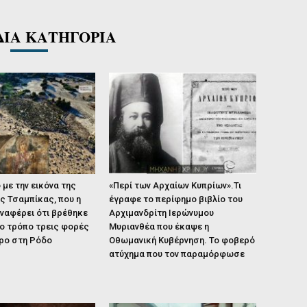
ΔΙΑ ΚΑΤΗΓΟΡΙΑ
 με την εικόνα της
«Περί των Αρχαίων Κυπρίων».Τι
ς Τσαμπίκας, που η
έγραφε το περίφημο βιβλίο του
ναφέρει ότι βρέθηκε
Αρχιμανδρίτη Ιερώνυμου
ο τρόπο τρεις φορές
Μυριανθέα που έκαψε η
προ στη Ρόδο
Οθωμανική Κυβέρνηση. Το φοβερό
ατύχημα που τον παραμόρφωσε