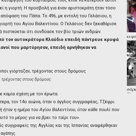
ην κατάργηση του εορτασμού, τους είπε να κατέβουν αυτοί
εί η γιορτή. Η προσβολή για έναν αριστοκράτη ήταν τόσο
απόφαση του Πάπα. Το 496, με εντολή του Γελάσιου, η
γιορτή του Αγίου Βαλεντίνου. Ο Γελάσιος δεν ξεκαθάρισε
λά πιστεύεται ότι συνδύασε τον βίο τριών ανδρών.
κεφά
ό τον αυτοκράτορα Κλαύδιο επειδή πάντρευε κρυφά
την 
εν δ
ιανοί που μαρτύρησαν, επειδή αρνήθηκαν να
, τρέχοντας στους δρόμους
σάρκ
χε καμία σχέση με τον έρωτα.
βίτσ
εγκλ
ερα, τον 14ο αιώνα, όταν ο άγγλος συγγραφέας, Τζέφρι
τή ήταν η ημέρα του Αγίου Βαλεντίνου, όταν κάθε πουλί που
τό το μέρος για να βρει το ταίρι του».
ίς συγγραφείς της Αγγλίας και της Ισπανίας αναφέρθηκαν
 αγάπης.