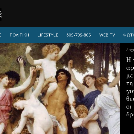
Σ
ΠΟΛΙΤΙΚΗ
LIFESTYLE
60S-70S-80S
WEB TV
ΦΩΤ
Αρχ
Η 
αρ
με
τη
γο
θε
οι
δρ