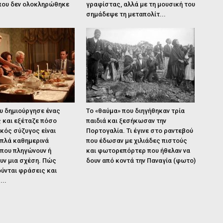
 που δεν ολοκληρώθηκε
γραφίστας, αλλά με τη μουσική του
σημάδεψε τη μεταπολίτ...
υ δημιούργησε ένας
Το «θαύμα» που διηγήθηκαν τρία
 και εξέταζε πόσο
παιδιά και ξεσήκωσαν την
κός σύζυγος είναι
Πορτογαλία. Τι έγινε στο ραντεβού
Απλά καθημερινά
που έδωσαν με χιλιάδες πιστούς
 που πληγώνουν ή
και φωτορεπόρτερ που ήθελαν να
υν μια σχέση. Πώς
δουν από κοντά την Παναγία (φωτο)
ύνται φράσεις και
...