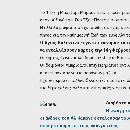
Το 1477 η Μάρτζορι Μπρους ήταν η πρώτη πο
στον σύζυγό της, Σερ Τζον Πάστον, ο οποίος 
Η αλληλογραφία του έχει σωθεί σε εξαιρετικ
πηγές για την καθημερινή ζωή των ευγενών τ
Ο Άγιος Βαλεντίνος έγινε συνώνυμος του 
να ανταλλάσσουν κάρτες την 14η Φεβρουα
Οι κάρτες έγιναν πολύ δημοφιλείς στη Βρεταν
Οι δαιμόνιοι Αμερικάνοι επιχειρηματίες αντ
κι έτσι άρχισαν να τις παράγουν μαζικά.
Έχουν περάσει πολλές δεκαετίες από τότε, αλ
πιο δημοφιλείς, αλλά και εμπορικές γιορτές 
Διαβάστε α
Η σφαγή το
οι άνδρες του Αλ Καπόνε εκτελούσαν του
σόκαρε ακόμα και τους γκάνγκστερς…