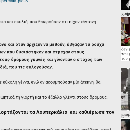
χρήμ
παρά
κια και σκυλιά, που θεωρούσαν ότι είχαν «έντονη
Κάλα
ονο και όταν άρχιζαν να μεθούν, έβγαζαν τα ρούχα
δεν 
ων που θυσιάστηκαν και έτρεχαν στους
του 
του 
στους δρόμους γυμνές και γίνονταν ο στόχος των
διά, που τις ευλογούσαν.
 εύκολη γέννα, ενώ αν ακουμπούσαν μία άτεκνη, θα
μητικά τη γιορτή και το έξαλλο γλέντι στους δρόμους.
γιορτάζονται τα Λουπερκάλια και καθιέρωσε τον
μπορ
Καϊά
που 