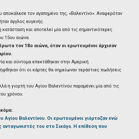
υ αποκάλεσε τον αγαπημένο της, «Βαλεντίνο». Αναφερόταν
ήταν άγγλος ευγενής.
ή κατάσταση και αποτελεί μία από τις σημαντικότερες
ου 15ου αιώνα.
έρωτα τον 18ο αιώνα, όταν οι ερωτευμένοι άρχισαν
ρίου.
ία και σύντομα επεκτάθηκαν στην Αμερική.
ιλήφθηκαν ότι οι κάρτες θα σημείωναν τεράστιες πωλήσεις
λά η γιορτή του Αγίου Βαλεντίνου παραμένει μία από τις
του χρόνου.
κόμα:
υ Αγίου Βαλεντίνου. Οι ερωτευμένοι γιόρταζαν ενώ
ς ανταγωνιστές του στο Σικάγο. Η επίθεση που