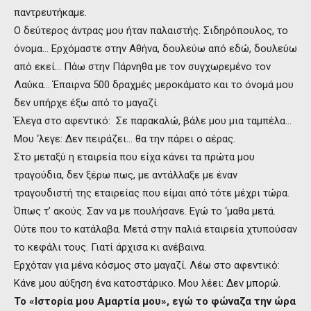
παντρευτήκαμε.
Ο δεύτερος άντρας μου ήταν παλαιστής. Σιδηρόπουλος, το
όνομα… Ερχόμαστε στην Αθήνα, δουλεύω από εδώ, δουλεύω
από εκεί… Πάω στην Πάρνηθα με τον συγχωρεμένο τον
Λαύκα… Έπαιρνα 500 δραχμές μεροκάματο και το όνομά μου
δεν υπήρχε έξω από το μαγαζί.
Έλεγα στο αφεντικό: Σε παρακαλώ, βάλε μου μια ταμπέλα…
Μου ‘λεγε: Δεν πειράζει… θα την πάρει ο αέρας.
Στο μεταξύ η εταιρεία που είχα κάνει τα πρώτα μου
τραγούδια, δεν ξέρω πως, με αντάλλαξε με έναν
τραγουδιστή της εταιρείας που είμαι από τότε μέχρι τώρα.
Όπως τ’ ακούς. Σαν να με πουλήσανε. Εγώ το ‘μαθα μετά.
Ούτε που το κατάλαβα. Μετά στην παλιά εταιρεία χτυπούσαν
το κεφάλι τους. Γιατί άρχισα κι ανέβαινα.
Ερχόταν για μένα κόσμος στο μαγαζί. Λέω στο αφεντικό:
Κάνε μου αύξηση ένα κατοστάρικο. Μου λέει: Δεν μπορώ.
Το «Ιστορία μου Αμαρτία μου», εγώ το φώναζα την ώρα