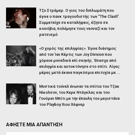
Τζο Στράμερ. Ο γιος του διπλωμάτη που
έγινε ο πανκ τραγουδιστής των "The Clash".
Συμμετείχε σε καταλήψεις, έζησε σε
κοινόβια, πολέμησε τους νεοναζί και τον
ρατσισμό
«Ο χορός της επιληψίας». Έγινε διάσημος
από τον Ίαν Κέρτις των Joy Division που
χόρευε μοναδικά επί σκηνής. Έπασχε από
επιληψία και αυτοκτόνησε στο σπίτι. Λίγες
μέρες μετά έκανε παγκόσμια επιτυχία με ...
Μυστικά τούνελ ένωναν τα σπίτια του Τζακ
Νίκολσον, του Κερκ Ντάγκλας και του
Γουόρεν Μπίτι με την έπαυλη του μεγιστάνα
του Playboy Χιου Χέφνερ
ΑΦΗΣΤΕ ΜΙΑ ΑΠΑΝΤΗΣΗ