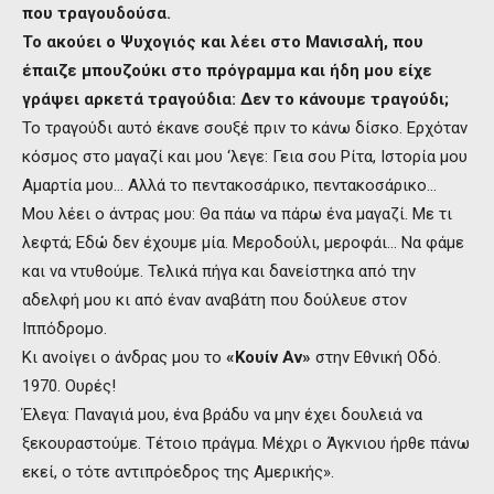
που τραγουδούσα.
Το ακούει ο Ψυχογιός και λέει στο Μανισαλή, που
έπαιζε μπουζούκι στο πρόγραμμα και ήδη μου είχε
γράψει αρκετά τραγούδια: Δεν το κάνουμε τραγούδι;
Το τραγούδι αυτό έκανε σουξέ πριν το κάνω δίσκο. Ερχόταν
κόσμος στο μαγαζί και μου ‘λεγε: Γεια σου Ρίτα, Ιστορία μου
Αμαρτία μου… Αλλά το πεντακοσάρικο, πεντακοσάρικο…
Μου λέει ο άντρας μου: Θα πάω να πάρω ένα μαγαζί. Με τι
λεφτά; Εδώ δεν έχουμε μία. Μεροδούλι, μεροφάι… Να φάμε
και να ντυθούμε. Τελικά πήγα και δανείστηκα από την
αδελφή μου κι από έναν αναβάτη που δούλευε στον
Ιππόδρομο.
Κι ανοίγει ο άνδρας μου το
«Κουίν Αν»
στην Εθνική Οδό.
1970. Ουρές!
Έλεγα: Παναγιά μου, ένα βράδυ να μην έχει δουλειά να
ξεκουραστούμε. Τέτοιο πράγμα. Μέχρι ο Άγκνιου ήρθε πάνω
εκεί, ο τότε αντιπρόεδρος της Αμερικής».