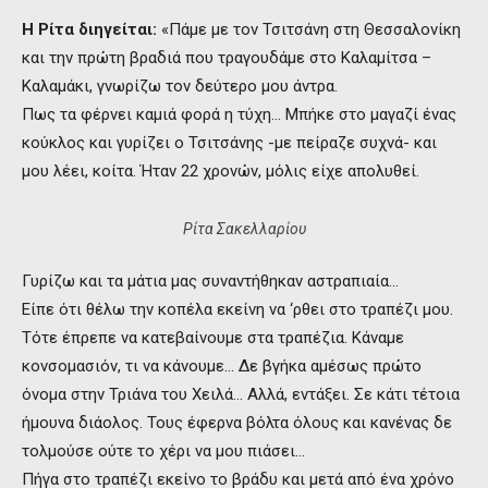
Η Ρίτα διηγείται:
«Πάμε με τον Τσιτσάνη στη Θεσσαλονίκη
και την πρώτη βραδιά που τραγουδάμε στο Καλαμίτσα –
Καλαμάκι, γνωρίζω τον δεύτερο μου άντρα.
Πως τα φέρνει καμιά φορά η τύχη… Μπήκε στο μαγαζί ένας
κούκλος και γυρίζει ο Τσιτσάνης -με πείραζε συχνά- και
μου λέει, κοίτα. Ήταν 22 χρονών, μόλις είχε απολυθεί.
Ρίτα Σακελλαρίου
Γυρίζω και τα μάτια μας συναντήθηκαν αστραπιαία…
Είπε ότι θέλω την κοπέλα εκείνη να ‘ρθει στο τραπέζι μου.
Τότε έπρεπε να κατεβαίνουμε στα τραπέζια. Κάναμε
κονσομασιόν, τι να κάνουμε… Δε βγήκα αμέσως πρώτο
όνομα στην Τριάνα του Χειλά… Αλλά, εντάξει. Σε κάτι τέτοια
ήμουνα διάολος. Τους έφερνα βόλτα όλους και κανένας δε
τολμούσε ούτε το χέρι να μου πιάσει…
Πήγα στο τραπέζι εκείνο το βράδυ και μετά από ένα χρόνο