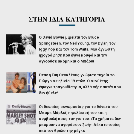
ΣΤΗΝ ΙΔΙΑ ΚΑΤΗΓΟΡΙΑ
Ο David Bowie μιμείται τον Bruce
Springsteen, τον Νeil Young, τον Dylan, τον
Iggy Pop και τον Tom Waits. Μια άγνωστη
ηχογράφηση που έγινε κρυφά και την
αγνοούσε ακόμη και ο Μπάουι
Όταν η Εύη Θεοκλέους γνώρισε τυχαία το
Γιώργο σε ηλικία 19 ετών. Ο συνθέτης
έψαχνε τραγουδίστρια, αλλά πήρε αυτήν που
δεν ήθελε!
Οι θεωρίες συνωμοσίας για το θάνατό του
Μπομπ Μάρλεϊ, η φυλάκισή του και η
συμβουλή προς τον γιο του: «Τα χρήματα δεν
μπορούν να αγοράσουν ζωή». Δέκα ιστορίες
από τον θρύλο της ρέγκε