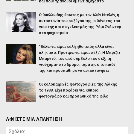
και ποιο τραγούδι έμεινε αξέχαστο
Ο θυελλώδης έρωτας με τον Αλέν Ντελόν, η
αυτοκτονία του συζύγου της, ο θάνατος του
γιου της και ο εγκλεισμός της Ρόμι Σνάιντερ
στο ψυχιατρείο
“Θέλω να είμαι καλή ηθοποιός αλλά είναι
πληκτικό. Προτιμώ να είμαι σέξι”. Η Μπριζίτ
Μπαρντό, που από σύμβολο του σεξ, τη
γιούχαραν στο δρόμο, παράτησε το παιδί
της και προσπάθησε να αυτοκτονήσει
Οι καλοκαιρινές φωτογραφίες της Αλίκης
το 1988. Είχε ποζάρει για Κύπριο
φωτογράφο και προσωπικό της φίλο
ΑΦΗΣΤΕ ΜΙΑ ΑΠΑΝΤΗΣΗ