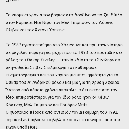
Τα επόμενα χρόνια τον βρήκαν στο Λονδίνο να παίζει δίπλα
στον Ρόμπερτ Ντε Νίρο, τον Μελ Γκιμπσον, τον Λόρενς
Ολίβιε και τον Άντονι Χόπκινς.
Το 1987 εγκαταστάθηκε στο Χόλιγουντ και πρωταγωνίστησε
σε μεγάλες παραγωγές, μέχρι που το 1993 του προτάθηκε ο
ρόλος του Όσκαρ Σίντλερ. Η ταινία «Λίστα του Σίντλερ» σε
σκηνοθεσία Στίβεν Σπίλμπεργκ τον καθιέρωσε
κινηματογραφικά και του χάρισε μια υποψηφιότητα για το
Όσκαρ του Α’ Ανδρικού ρόλου και μια για τη Χρυσή Σφαίρα.
Ύστερα από κάποια χρόνια αποκάλυψε ότι εκτός από τον
ίδιο, επικρατέστεροι για τον ίδιο ρόλο ήταν οι Κέβιν
Κόστνερ, Μελ Γκίμπσον και Γουόρεν Μπίτι.
Ο ηθοποιός πέρασε από οντισιόν τον Δεκέμβρη του 1992,
αφού είχε διαβάσει το βιβλίο και όχι το σενάριο, που του
είχαν υποδείξει.