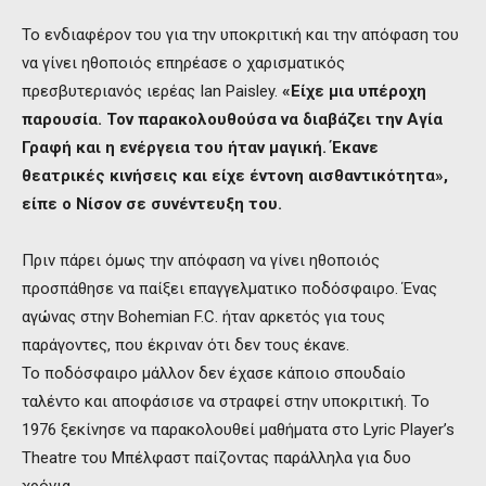
Το ενδιαφέρον του για την υποκριτική και την απόφαση του
να γίνει ηθοποιός επηρέασε ο χαρισματικός
πρεσβυτεριανός ιερέας Ian Paisley.
«Είχε μια υπέροχη
παρουσία. Τον παρακολουθούσα να διαβάζει την Αγία
Γραφή και η ενέργεια του ήταν μαγική. Έκανε
θεατρικές κινήσεις και είχε έντονη αισθαντικότητα»,
είπε ο Νίσον σε συνέντευξη του.
Πριν πάρει όμως την απόφαση να γίνει ηθοποιός
προσπάθησε να παίξει επαγγελματικο ποδόσφαιρο. Ένας
αγώνας στην Bohemian F.C. ήταν αρκετός για τους
παράγοντες, που έκριναν ότι δεν τους έκανε.
Το ποδόσφαιρο μάλλον δεν έχασε κάποιο σπουδαίο
ταλέντο και αποφάσισε να στραφεί στην υποκριτική. Το
1976 ξεκίνησε να παρακολουθεί μαθήματα στο Lyric Player’s
Theatre του Μπέλφαστ παίζοντας παράλληλα για δυο
χρόνια.