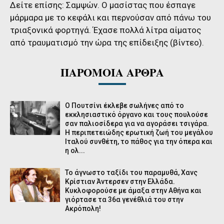
Δείτε επίσης: Σαμψών.
Ο μασίστας που έσπαγε
μάρμαρα με το κεφάλι και περνούσαν από πάνω του
τριαξονικά φορτηγά. Έχασε πολλά λίτρα αίματος
από τραυματισμό την ώρα της επίδειξης (βίντεο).
ΠΑΡΟΜΟΙΑ ΑΡΘΡΑ
O Πουτσίνι έκλεβε σωλήνες από το
εκκλησιαστικό όργανο και τους πουλούσε
σαν παλιοσίδερα για να αγοράσει τσιγάρα.
Η περιπετειώδης ερωτική ζωή του μεγάλου
Ιταλού συνθέτη, το πάθος για την όπερα και
η ολ...
Το άγνωστο ταξίδι του παραμυθά, Χανς
Κρίστιαν Άντερσεν στην Ελλάδα.
Κυκλοφορούσε με άμαξα στην Αθήνα και
γιόρτασε τα 36α γενέθλιά του στην
Ακρόπολη!