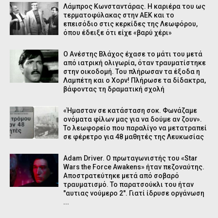
Λάμπρος Κωνσταντάρας. Η καριέρα του ως
τερματοφύλακας στην ΑΕΚ και το
επεισόδιο στις κερκίδες της Λεωφόρου,
όπου έδειξε ότι είχε «βαρύ χέρι»
Ο Aνέστης Βλάχος έχασε το μάτι του μετά
από ιατρική ολιγωρία, όταν τραυματίστηκε
στην οικοδομή. Του πλήρωσαν τα έξοδα η
Λαμπέτη και ο Χορν! Πλήρωσε τα δίδακτρα,
βάφοντας τη δραματική σχολή
«Ήμασταν σε κατάσταση σοκ. Φωνάζαμε
ονόματα φίλων μας για να δούμε αν ζουν».
Το λεωφορείο που παραλίγο να μετατραπεί
σε φέρετρο για 48 μαθητές της Λευκωσίας
Adam Driver. Ο πρωταγωνιστής του «Star
Wars the Force Awakens» ήταν πεζοναύτης.
Αποστρατεύτηκε μετά από σοβαρό
τραυματισμό. Το παρατσούκλι του ήταν
"αυτιας νούμερο 2". Γιατί ίδρυσε οργάνωση
...