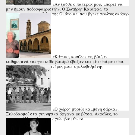
«Αν ζούσε ο πατέρας μου, μπορεί να
μην ήμουν ποδοσφαιριστής». Ο Σωτήρης Καϊάφας, το
αναντικατάστατο 9άρι της Ομόνοιας, που βγήκε πρώτος σκόρερ
της Ευρώπης και ...
«Κάποιες κοπέλες τις βίαζαν
καθημερινά και για κάθε βιασμό έβαζαν και μία στάμπα στα
πόδια». Οι εφιαλτικές μνήμες μιας εγκλωβισμένης
Μορφίτισσας
«Ο χώρος μύριζε καμμένη σάρκα».
Ξυλοδαρμοί στα γεννητικά όργανα με βίτσα. Ακράδες, το
κυπριακό Νταχάου των εγκλωβισμένων.