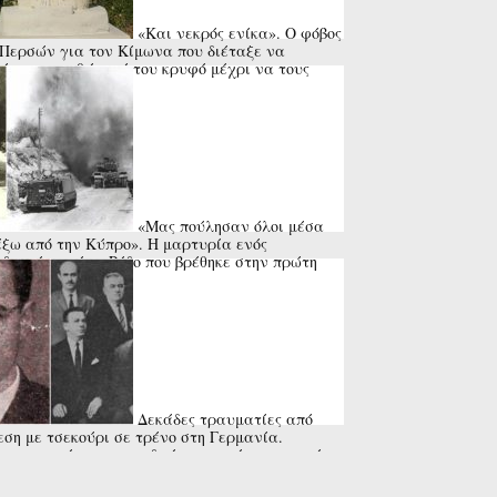
«Και νεκρός ενίκα». Ο φόβος
Περσών για τον Κίμωνα που διέταξε να
ήσουν τον θάνατό του κρυφό μέχρι να τους
σουν στην Κύπρο
«Μας πούλησαν όλοι μέσα
έξω από την Κύπρο». Η μαρτυρία ενός
δρομέα από τη Ρόδο που βρέθηκε στην πρώτη
μή το 1974
Δεκάδες τραυματίες από
εση με τσεκούρι σε τρένο στη Γερμανία.
στα τα κίνητρα του δράστη που έπεσε νεκρός
αστυνομικά πυρά