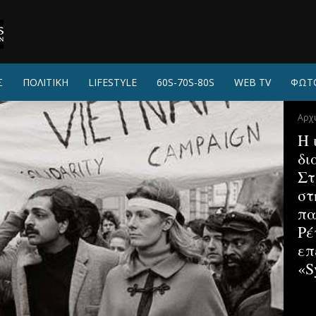
Σ
ΠΟΛΙΤΙΚΗ
LIFESTYLE
60S-70S-80S
WEB TV
ΦΩΤ
Αρχ
Η 
δι
Στ
στ
πα
Ρέ
επ
«S