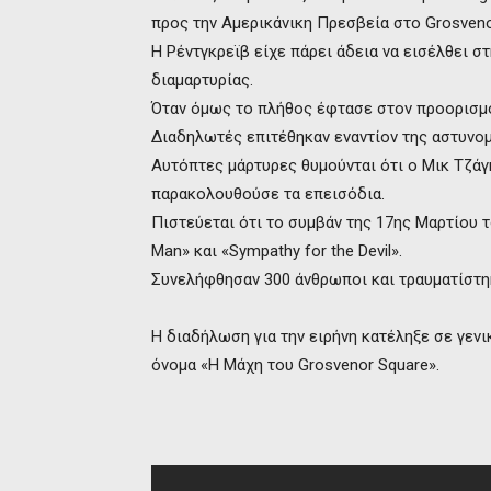
προς την Αμερικάνικη Πρεσβεία στο Grosveno
Η Ρέντγκρεϊβ είχε πάρει άδεια να εισέλθει 
διαμαρτυρίας.
Όταν όμως το πλήθος έφτασε στον προορισμό
Διαδηλωτές επιτέθηκαν εναντίον της αστυνομί
Αυτόπτες μάρτυρες θυμούνται ότι ο Μικ Τζάγκ
παρακολουθούσε τα επεισόδια.
Πιστεύεται ότι το συμβάν της 17ης Μαρτίου το
Man» και «Sympathy for the Devil».
Συνελήφθησαν 300 άνθρωποι και τραυματίστηκ
Η διαδήλωση για την ειρήνη κατέληξε σε γενι
όνομα «H Μάχη του Grosvenor Square».