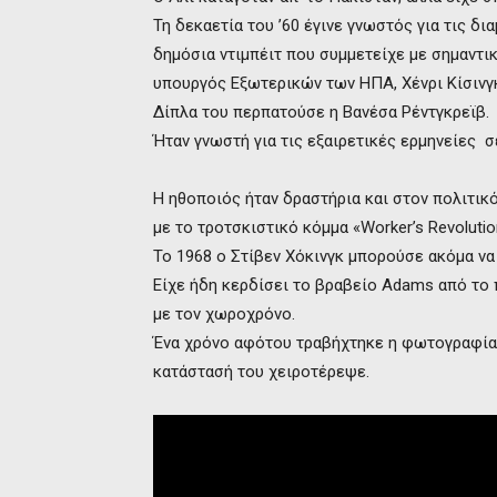
Τη δεκαετία του ’60 έγινε γνωστός για τις δι
δημόσια ντιμπέιτ που συμμετείχε με σημαντι
υπουργός Εξωτερικών των ΗΠΑ, Χένρι Κίσινγ
Δίπλα του περπατούσε η Βανέσα Ρέντγκρεϊβ.
Ήταν γνωστή για τις εξαιρετικές ερμηνείες σ
Η ηθοποιός ήταν δραστήρια και στον πολιτι
με το τροτσκιστικό κόμμα «Worker’s Revolutio
Το 1968 ο Στίβεν Χόκινγκ μπορούσε ακόμα να
Είχε ήδη κερδίσει το βραβείο Adams από το π
με τον χωροχρόνο.
Ένα χρόνο αφότου τραβήχτηκε η φωτογραφία
κατάστασή του χειροτέρεψε.