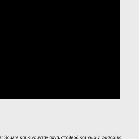
ar Square και κινούνταν αργά, σταθερά και χωρίς φασαρίες