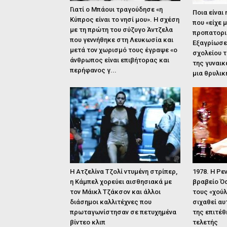
Γιατί ο Μπάουι τραγούδησε «η
Ποια είναι
Κύπρος είναι το νησί μου». Η σχέση
που «είχε 
με τη πρώτη του σύζυγο Άντζελα
προπατορι
που γεννήθηκε στη Λευκωσία και
Εξαγρίωσε 
μετά τον χωρισμό τους έγραψε «ο
σχολείου τ
άνθρωπος είναι επιβήτορας και
της γυναικ
περήφανος γ...
μια θρυλικ
Η Ατζελίνα Τζολί ντυμένη στρίπερ,
1978. Η Ρε
η Κάμπελ χορεύει αισθησιακά με
βραβείο Ό
τον Μάικλ Τζάκσον και άλλοι
τους «χούλ
διάσημοι καλλιτέχνες που
σιχαθεί αυ
πρωταγωνίστησαν σε πετυχημένα
της επιτέθ
βίντεο κλιπ
τελετής