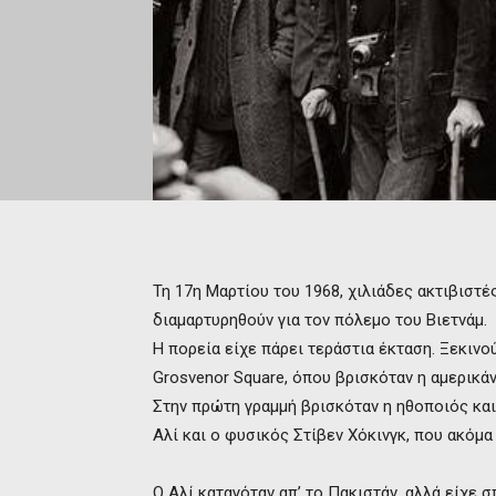
Τη 17η Μαρτίου του 1968, χιλιάδες ακτιβιστέ
διαμαρτυρηθούν για τον πόλεμο του Βιετνάμ.
Η πορεία είχε πάρει τεράστια έκταση. Ξεκινού
Grosvenor Square, όπου βρισκόταν η αμερικάν
Στην πρώτη γραμμή βρισκόταν η ηθοποιός και
Αλί και ο φυσικός Στίβεν Χόκινγκ, που ακόμ
Ο Αλί καταγόταν απ’ το Πακιστάν, αλλά είχε 