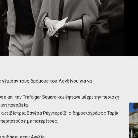
ς γέμισαν τους δρόμους του Λονδίνου για να
σε απ’ την Trafalgar Square και έφτανε μέχρι την περιοχή
ικη πρεσβεία.
 ακτιβίστρια Βανέσα Ρέγντκρεϊβ, ο δημοσιογράφος Ταρίκ
α περπατούσε με πατερίτσες.
σπουδάσει στην Αγγλία.