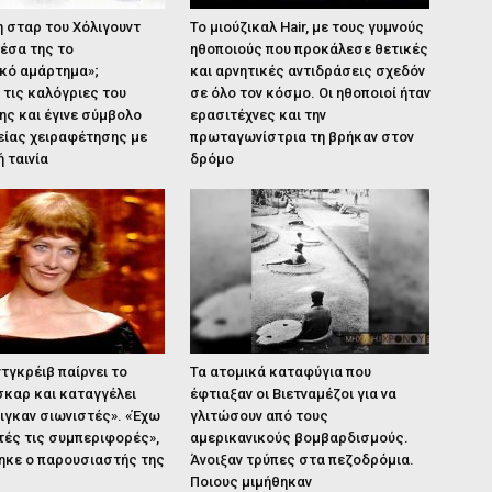
 η σταρ του Χόλιγουντ
Το μιούζικαλ Hair, με τους γυμνούς
μέσα της το
ηθοποιούς που προκάλεσε θετικές
κό αμάρτημα»;
και αρνητικές αντιδράσεις σχεδόν
τις καλόγριες του
σε όλο τον κόσμο. Οι ηθοποιοί ήταν
ης και έγινε σύμβολο
ερασιτέχνες και την
είας χειραφέτησης με
πρωταγωνίστρια τη βρήκαν στον
ή ταινία
δρόμο
ντγκρέιβ παίρνει το
Τα ατομικά καταφύγια που
σκαρ και καταγγέλει
έφτιαξαν οι Βιετναμέζοι για να
ιγκαν σιωνιστές». «Έχω
γλιτώσουν από τους
τές τις συμπεριφορές»,
αμερικανικούς βομβαρδισμούς.
ηκε ο παρουσιαστής της
Άνοιξαν τρύπες στα πεζοδρόμια.
Ποιους μιμήθηκαν