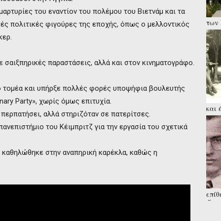
αμαρτυρίες του εναντίον του πολέμου του Βιετνάμ και τα
των 
κές πολιτικές φιγούρες της εποχής, όπως ο μελλοντικός
κρατ
κερ.
νική
ε σαιξπηρικές παραστάσεις, αλλά και στον κινηματογράφο.
κό τομέα και υπήρξε πολλές φορές υποψήφια βουλευτής
nary Party», χωρίς όμως επιτυχία.
και 
 περπατήσει, αλλά στηριζόταν σε πατερίτσες.
κατα
γραμ
ανεπιστήμιο του Κέιμπριτζ για την εργασία του σχετικά
 καθηλώθηκε στην αναπηρική καρέκλα, καθώς η
επίθ
Άγνω
από 