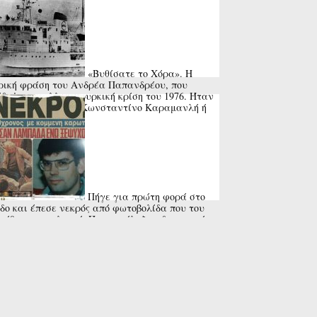
«Βυθίσατε το Χόρα». Η
ρική φράση του Ανδρέα Παπανδρέου, που
δεψε την ελληνοτουρκική κρίση του 1976. Ήταν
υνεννόηση με τον Κωνσταντίνο Καραμανλή ή
..
Πήγε για πρώτη φορά στο
δο και έπεσε νεκρός από φωτοβολίδα που του
ώθηκε στον λαιμό. Που κατέληξε η δικαστική
να για τον θάνατο του ...