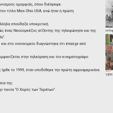
ωνισμούς ομορφιάς, όπου διέπρεψε.
 τον τίτλο Miss Ohio USA, ενώ ήταν η πρώτη
άλληλα σπούδαζε υποκριτική.
ιστο
ώς ένας Νεοϋορκέζος ατζέντης της τηλεφώνησε και της
σημά
s”.
σε σ
όχι; .
ε και στο νοσοκομείο διαγνώστηκε ότι έπασχε από
εμφανίζεται στην τηλεόραση και τον κινηματογράφο.
ς ήρθε το 1999, όταν υποδύθηκε την πρώτη αφροαμερικάνα
γήπε
καρφ
έρευ
εία της.
ην ταινία “Ο Χορός των Τεράτων”.