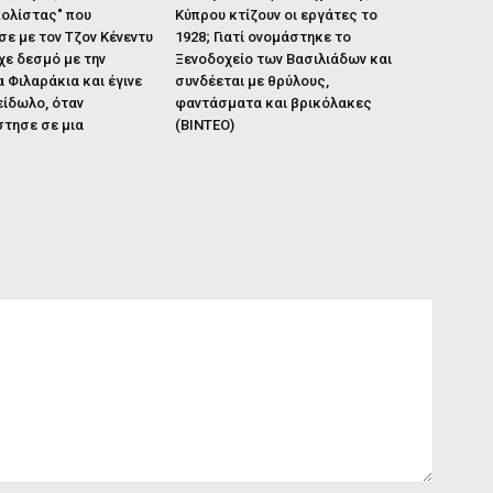
ολίστας" που
Κύπρου κτίζουν οι εργάτες το
ε με τον Τζον Κένεντυ
1928; Γιατί ονομάστηκε το
ίχε δεσμό με την
Ξενοδοχείο των Βασιλιάδων και
α Φιλαράκια και έγινε
συνδέεται με θρύλους,
είδωλο, όταν
φαντάσματα και βρικόλακες
τησε σε μια
(ΒΙΝΤΕΟ)