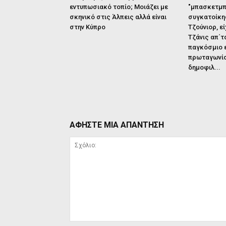
εντυπωσιακό τοπίο; Μοιάζει με
"μπασκετμπ
σκηνικό στις Άλπεις αλλά είναι
συγκατοίκησ
στην Κύπρο
Τζούνιορ, ε
Τζάνις απ΄τ
παγκόσμιο 
πρωταγωνίσ
δημοφιλ...
ΑΦΗΣΤΕ ΜΙΑ ΑΠΑΝΤΗΣΗ