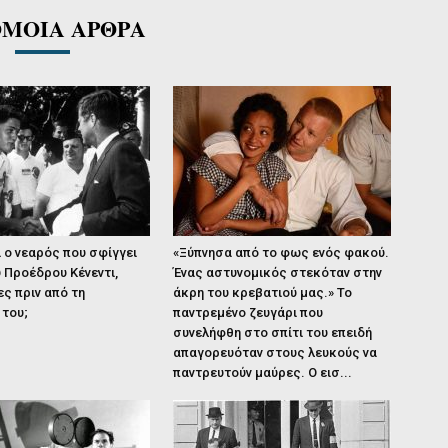
ΜΟΙΑ ΑΡΘΡΑ
ι ο νεαρός που σφίγγει
«Ξύπνησα από το φως ενός φακού.
υ Προέδρου Κένεντι,
Ένας αστυνομικός στεκόταν στην
ες πριν από τη
άκρη του κρεβατιού μας.» Το
 του;
παντρεμένο ζευγάρι που
συνελήφθη στο σπίτι του επειδή
απαγορευόταν στους λευκούς να
παντρευτούν μαύρες. Ο εισ...