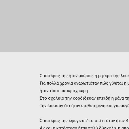
Ο πατέρας της ήταν μαύρος, η μητέρα της λευ
Για πολλά χρόνια αναρωτιόταν πώς γίνεται η μ
ήταν τόσο σκουρόχρωμη.
Στο σχολείο την κορόιδευαν επειδή η μάνα τη
Την έπεισαν ότι ήταν υιοθετημένη και για μεγ
Ο πατέρας της έφυγε απ’ το σπίτι όταν ήταν 4
Αν και η κατάσταση ήταν πολύ δύσκολη, η απ