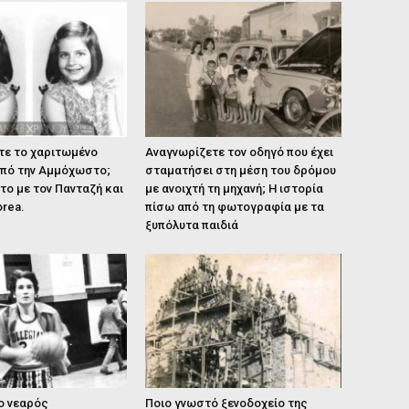
τε το χαριτωμένο
Αναγνωρίζετε τον οδηγό που έχει
από την Αμμόχωστο;
σταματήσει στη μέση του δρόμου
το με τον Πανταζή και
με ανοιχτή τη μηχανή; Η ιστορία
orea.
πίσω από τη φωτογραφία με τα
ξυπόλυτα παιδιά
 ο νεαρός
Ποιο γνωστό ξενοδοχείο της