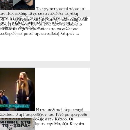
Το εργαστηριακό πόρισμα
τον Παντελίδη: Είχε καταναλώσει μεγάλη
τητα αλκοόλ. Η αιματολογική και τοξικολογική
νε ο Αλέξανδρος Χαΐτογλου του «Μακεδονικού
αση δεν έδειξε οποιαδήποτε άλλη ουσία. Ο
ά». Η απαγωγή του το 1995 από τα αδέλφια
ουδιστής οδηγούσε το ...
ιοκώστα είχε συγκλονίσει το πανελλήνιο.
ευθερώθηκε μετά την καταβολή λύτρων ...
Η επεισοδιακή συμμετοχή
Ελλάδας στη Γιουροβίζιον του 1976 με τραγούδι
 της τουρκικής εισβολής στην Κύπρο. Οι
γανωτές προειδοποίησαν την Μαρίζα Κωχ ότι
ύνευε ...