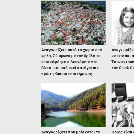
Αναγνωρίζεις αυτό το χωριό από
Αναγνωρίζε
ψηλά; Σύμφωνα με τον θρύλο το
κοριτσάκι 
επισκέφθηκε ο Λεονάρντο ντα
Έκανε ντουέ
Βίντσι και από εκεί κατάγεται η
τον Chick C
πρώτη Κύπρια επιστήμονας
Αναγνωρίζετε που βρίσκεται το
Ποιος είναι