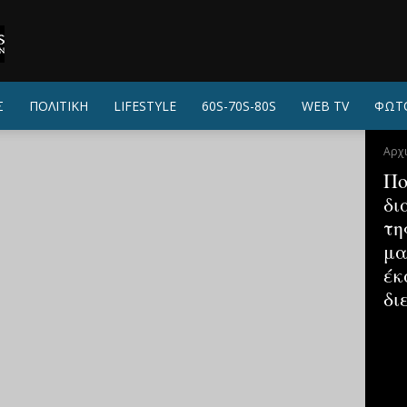
Σ
ΠΟΛΙΤΙΚΗ
LIFESTYLE
60S-70S-80S
WEB TV
ΦΩΤ
Αρχ
Πο
δι
τη
μα
έκ
δι