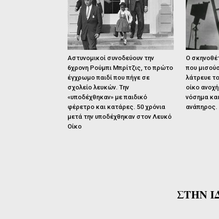
Αστυνομικοί συνοδεύουν την
Ο σκηνοθέ
6χρονη Ρούμπι Μπρίτζις, το πρώτο
που μισούσ
έγχρωμο παιδί που πήγε σε
λάτρευε το
σχολείο λευκών. Την
οίκο ανοχή
«υποδέχθηκαν» με παιδικό
νόσημα και
φέρετρο και κατάρες. 50 χρόνια
ανάπηρος.
μετά την υποδέχθηκαν στον Λευκό
Οίκο
ΣΤΗΝ Ι