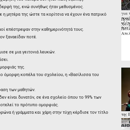
αδερφή της, ενώ συνήθως ήταν μεθυσμένος.
για 
 η μητέρα της ώστε τα κορίτσια να έχουν ένα πατρικό
ποσό
Πέθα
εξέτ
Χαλβ
τραγ
Παλα
μοί επέστρεψαν στην καθημερινότητά τους.
Απελ
ον ξαναείδαν ποτέ.
μισε σε μια γειτονιά λευκών.
ίσει.
μορφιάς της.
ιο όμορφη κοπέλα του σχολείου, η «Βασίλισσα του
φαση των μαθητών.
 δεν είναι δυνατόν, σε ένα σχολείο όπου το 99% των
αποτελεί το πρότυπο ομορφιάς.
ρώνα ή γράμματα και χάρη στην τύχη κέρδισε τον τίτλο
της 
κατά
διορ
κινδ