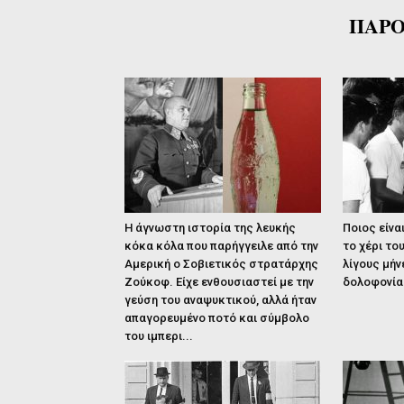
ΠΑΡΟ
Η άγνωστη ιστορία της λευκής
Ποιος είνα
κόκα κόλα που παρήγγειλε από την
το χέρι το
Αμερική ο Σοβιετικός στρατάρχης
λίγους μήν
Ζούκοφ. Είχε ενθουσιαστεί με την
δολοφονία
γεύση του αναψυκτικού, αλλά ήταν
απαγορευμένο ποτό και σύμβολο
του ιμπερι...