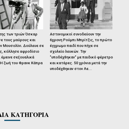
της των τριών Όσκαρ
Αστυνομικοί συνοδεύουν την
ε τους μαύρους και
6χρονη Ρούμπι Μπρίτζις, το πρώτο
ν Μουσολίνι. Δούλευε σε
έγχρωμο παιδί που πήγε σε
ς, κόλλησε αφροδίσιο
σχολείο λευκών. Την
 έμεινε σεξουαλικά
"υποδέχθηκαν" με παιδικό φέρετρο
 Η ζωή του Φρανκ Κάπρα
και κατάρες. 50 χρόνια μετά την
υποδέχθηκαν στον Λε...
ΔΙΑ ΚΑΤΗΓΟΡΙΑ