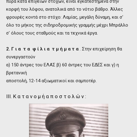
πυρά κατά επίγειων στόχων, είναι εγκατεστημένα στην
κορφή του λόφου, ανατολικά από το νότιο βάθρο. Άλλες
φρουρές κοντά στο στόχο: Λαμίας, μεγάλη δύναμη, και σ’
όλο το μήκος της σιδηροδρομικής γραμμής μέχρι Μπράλλο
σ’ όλους τους σταθμούς και τα τεχνικά έργα.
2. Γ ι α τ α φ ί λ ι α τ μ ή μ α τ α
. Στην επιχείρηση θα
συνεργαστούν
α) 150 άντρες του ΕΛΑΣ β) 60 άντρες του ΕΔΕΣ και γ) η
βρετανική
αποστολή, 12-14 αξιωματικοί και σαμποτέρ.
III. Κ α τ α ν ο μ ή α π ο σ τ ο λ ώ ν :