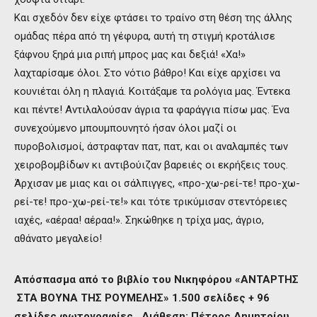
Και σχεδόν δεν είχε φτάσει το τραίνο στη θέση της άλλης
ομάδας πέρα από τη γέφυρα, αυτή τη στιγμή κροτάλισε
ξάφνου ξηρά μια ριπή μπρος μας και δεξιά! «Χα!»
λαχταρίσαμε όλοι. Στο νότιο βάθρο! Και είχε αρχίσει να
κουνιέται όλη η πλαγιά. Κοιτάξαμε τα ρολόγια μας. Έντεκα
και πέντε! Αντιλαλούσαν άγρια τα φαράγγια πίσω μας. Ένα
συνεχούμενο μπουμπουνητό ήσαν όλοι μαζί οι
πυροβολισμοί, άστραφταν πατ, πατ, και οι αναλαμπές των
χειροβομβίδων κι αντιβούιζαν βαρειές οι εκρήξεις τους.
Άρχισαν με μιας και οι σάλπιγγες, «προ-χω-ρεί-τε! προ-χω-
ρεί-τε! προ-χω-ρεί-τε!» και τότε τρικύμισαν στεντόρειες
ιαχές, «αέραα! αέραα!». Σηκώθηκε η τρίχα μας, άγριο,
αθάνατο μεγαλείο!
Απόσπασμα από το βιβλίο του Νικηφόρου «ΑΝΤΑΡΤΗΣ
ΣΤΑ ΒΟΥΝΑ ΤΗΣ ΡΟΥΜΕΛΗΣ» 1.500 σελίδες + 96
σελίδες φωτογραφίες. Διάθεση: Πέτρος Δημητρίου,