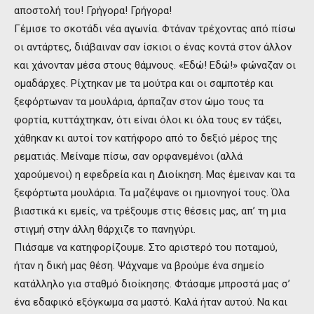
αποστολή του! Γρήγορα! Γρήγορα!
Γέμισε το σκοτάδι νέα αγωνία. Φτάναν τρέχοντας από πίσω
οι αντάρτες, διάβαιναν σαν ίσκιοι ο ένας κοντά στον άλλον
και χάνονταν μέσα στους θάμνους. «Εδώ! Εδώ!» φώναζαν οι
ομαδάρχες. Ρίχτηκαν με τα μούτρα και οι σαμποτέρ και
ξεφόρτωναν τα μουλάρια, άρπαζαν στον ώμο τους τα
φορτία, κυττάχτηκαν, ότι είναι όλοι κι όλα τους εν τάξει,
χάθηκαν κι αυτοί τον κατήφορο από το δεξιό μέρος της
ρεματιάς. Μείναμε πίσω, σαν ορφανεμένοι (αλλά
χαρούμενοι) η εφεδρεία και η Διοίκηση. Μας έμειναν και τα
ξεφόρτωτα μουλάρια. Τα μαζέψανε οι ημιονηγοί τους. Όλα
βιαστικά κι εμείς, να τρέξουμε στις θέσεις μας, απ’ τη μια
στιγμή στην άλλη θάρχιζε το πανηγύρι.
Πιάσαμε να κατηφορίζουμε. Στο αριστερό του ποταμού,
ήταν η δική μας θέση. Ψάχναμε να βρούμε ένα σημείο
κατάλληλο για σταθμό διοίκησης. Φτάσαμε μπροστά μας σ’
ένα εδαφικό εξόγκωμα σα μαστό. Καλά ήταν αυτού. Να και