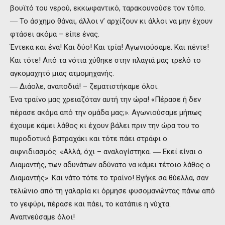
βουϊτό του νερού, εκκωφαντικό, ταρακουνούσε τον τόπο.
― Το άσχημο θάναι, άλλοι ν’ αρχίζουν κι άλλοι να μην έχουν
φτάσει ακόμα – είπε ένας.
Έντεκα και ένα! Και δύο! Και τρία! Αγωνιούσαμε. Και πέντε!
Και τότε! Από τα νότια χύθηκε στην πλαγιά μας τρελό το
αγκομαχητό μιας ατμομηχανής.
― Διάολε, αναποδιά! – ζεματιστήκαμε όλοι.
Ένα τραίνο μας χρειαζόταν αυτή την ώρα! «Πέρασε ή δεν
πέρασε ακόμα από την ομάδα μας;». Αγωνιούσαμε μήπως
έχουμε κάμει λάθος κι έχουν βάλει πριν την ώρα του το
πυροδοτικό βατραχάκι και τότε πάει στράφι ο
αιφνιδιασμός. «Αλλά, όχι – αναλογίστηκα. ― Εκεί είναι ο
Διαμαντής, των αδυνάτων αδύνατο να κάμει τέτοιο λάθος ο
Διαμαντής». Και νάτο τότε το τραίνο! Βγήκε σα θύελλα, σαν
τελώνιο από τη γαλαρία κι όρμησε φυσομανώντας πάνω από
το γεφύρι, πέρασε και πάει, το κατάπιε η νύχτα.
Αναπνεύσαμε όλοι!