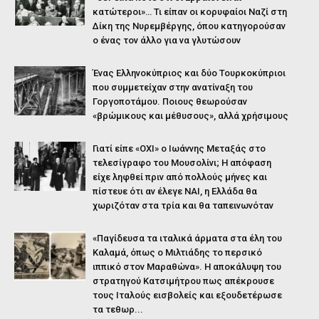
κατώτεροι»… Τι είπαν οι κορυφαίοι Ναζί στη
Δίκη της Νυρεμβέργης, όπου κατηγορούσαν
ο ένας τον άλλο για να γλυτώσουν
Ένας Ελληνοκύπριος και δύο Τουρκοκύπριοι
που συμμετείχαν στην ανατίναξη του
Γοργοποτάμου. Ποιους θεωρούσαν
«βρώμικους και μέθυσους», αλλά χρήσιμους
Γιατί είπε «ΟΧΙ» ο Ιωάννης Μεταξάς στο
τελεσίγραφο του Μουσολίνι; Η απόφαση
είχε ληφθεί πριν από πολλούς μήνες και
πίστευε ότι αν έλεγε ΝΑΙ, η Ελλάδα θα
χωριζόταν στα τρία και θα ταπεινωνόταν
«Παγίδευσα τα ιταλικά άρματα στα έλη του
Καλαμά, όπως ο Μιλτιάδης το περσικό
ιππικό στον Μαραθώνα». Η αποκάλυψη του
στρατηγού Κατσιμήτρου πως απέκρουσε
τους Ιταλούς εισβολείς και εξουδετέρωσε
τα τεθωρ...