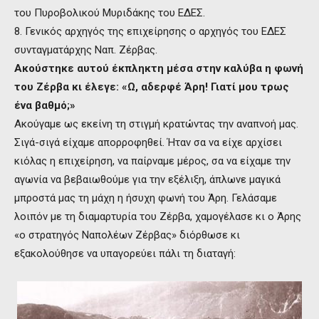
του Πυροβολικού Μυριδάκης του ΕΔΕΣ.
8. Γενικός αρχηγός της επιχείρησης ο αρχηγός του ΕΔΕΣ
συνταγματάρχης Ναπ. Ζέρβας.
Ακούστηκε αυτού έκπληκτη μέσα στην καλύβα η φωνή
του Ζέρβα κι έλεγε: «Ω, αδερφέ Άρη! Γιατί μου τρως
ένα βαθμό;»
Ακούγαμε ως εκείνη τη στιγμή κρατώντας την αναπνοή μας.
Σιγά-σιγά είχαμε απορροφηθεί. Ήταν σα να είχε αρχίσει
κιόλας η επιχείρηση, να παίρναμε μέρος, σα να είχαμε την
αγωνία να βεβαιωθούμε για την εξέλιξη, άπλωνε μαγικά
μπροστά μας τη μάχη η ήσυχη φωνή του Άρη. Γελάσαμε
λοιπόν με τη διαμαρτυρία του Ζέρβα, χαμογέλασε κι ο Άρης
«ο στρατηγός Ναπολέων Ζέρβας» διόρθωσε κι
εξακολούθησε να υπαγορεύει πάλι τη διαταγή: