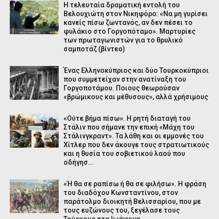
Η τελευταία δραματική εντολή του
Βελουχιώτη στον Νικηφόρο: «Να μη γυρίσει
κανείς πίσω ζωντανός, αν δεν πέσει το
φυλάκιο στο Γοργοπόταμο». Μαρτυρίες
των πρωταγωνιστών για το θρυλικό
σαμποτάζ (βίντεο)
Ένας Ελληνοκύπριος και δύο Τουρκοκύπριοι
που συμμετείχαν στην ανατίναξη του
Γοργοποτάμου. Ποιους θεωρούσαν
«βρώμικους και μέθυσους», αλλά χρήσιμους
«Ούτε βήμα πίσω». Η ρητή διαταγή του
Στάλιν που σήμανε την επική «Μάχη του
Στάλινγκραντ». Τα λάθη και οι εμμονές του
Χίτλερ που δεν άκουγε τους στρατιωτικούς
και η θυσία του σοβιετικού λαού που
οδήγησ...
«Ή θα σε ραπίσω ή θα σε φιλήσω». H φράση
του διαδόχου Κωνσταντίνου, στον
παράτολμο διοικητή Βελισσαρίου, που με
τους ευζώνους του, ξεγέλασε τους
Τούρκους στα Ιωάννινα