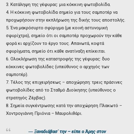
3. Κατάληψη της γέφυρας: μια κόκκινη φωτοβολίδα.
4. Η κόκκινη φωτοβολίδα σημείο για τους σαμποτέρ να
προχωρήσουν στην εκπλήρωση της δικής τους αποστολής.
5. Ένα μακρόσυρτο σφύριγμα (με κοινή αστυνομική
σφυρίχτρα), σημείο ότι οι σαμποτέρ προχωρούν την κάθε
φορά κι αρχίζουν το έργο τους. Απανωτά, κοφτά
σφυρίγματα, σημείο ότι κάθε ανατίναξη επίκειται.
6. Ολοκλήρωση της καταστροφής της γέφυρας: δυο
κόκκινες φωτοβολίδες (υπεύθυνος ο αρχηγός των
σαμποτέρ).
7. Τέλος της επιχειρήσεως – αποχώρηση: τρεις πράσινες
φωτοβολίδες από το Σταθμό Διοίκησης (υπεύθυνος ο
στρατηγός Ζέρβας).
8. Σημεία συγκέντρωσης κατά την αποχώρηση Πλακωτό –
Χοντρογιάννη Πριόνια – Μαυρολιθάρι.
― Ξαναδιάβασ΄ την – είπε ο Άρης στον