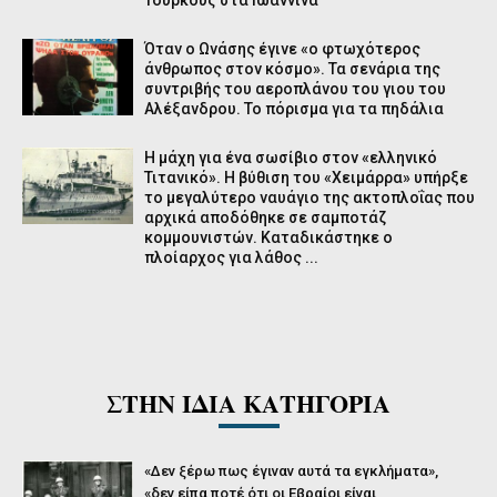
Όταν ο Ωνάσης έγινε «ο φτωχότερος
άνθρωπος στον κόσμο». Τα σενάρια της
συντριβής του αεροπλάνου του γιου του
Αλέξανδρου. Το πόρισμα για τα πηδάλια
Η μάχη για ένα σωσίβιο στον «ελληνικό
Τιτανικό». Η βύθιση του «Χειμάρρα» υπήρξε
το μεγαλύτερο ναυάγιο της ακτοπλοΐας που
αρχικά αποδόθηκε σε σαμποτάζ
κομμουνιστών. Καταδικάστηκε ο
πλοίαρχος για λάθος ...
ΣΤΗΝ ΙΔΙΑ ΚΑΤΗΓΟΡΙΑ
«Δεν ξέρω πως έγιναν αυτά τα εγκλήματα»,
«δεν είπα ποτέ ότι οι Εβραίοι είναι