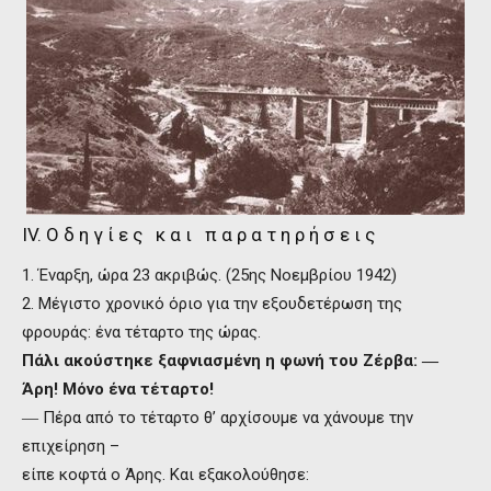
IV. Ο δ η γ ί ε ς κ α ι π α ρ α τ η ρ ή σ ε ι ς
1. Έναρξη, ώρα 23 ακριβώς. (25ης Νοεμβρίου 1942)
2. Μέγιστο χρονικό όριο για την εξουδετέρωση της
φρουράς: ένα τέταρτο της ώρας.
Πάλι ακούστηκε ξαφνιασμένη η φωνή του Ζέρβα: ―
Άρη! Μόνο ένα τέταρτο!
― Πέρα από το τέταρτο θ’ αρχίσουμε να χάνουμε την
επιχείρηση –
είπε κοφτά ο Άρης. Και εξακολούθησε: