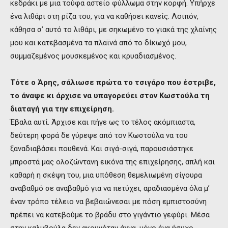
κεδράκι με μια τούφα αστείο φύλλωμα στην κορφή. Υπήρχε
ένα λιθάρι στη ρίζα του, για να καθήσει κανείς. Λοιπόν,
κάθησα σ’ αυτό το λιθάρι, με σηκωμένο το γιακά της χλαίνης
μου και κατεβασμένα τα πλαϊνά από το δίκωχό μου,
συμμαζεμένος μουσκεμένος και κρυαδιασμένος.
Τότε ο Άρης, σάλιωσε πρώτα το τσιγάρο που έστριβε,
το άναψε κι άρχισε να υπαγορεύει στον Κωστούλα τη
διαταγή για την επιχείρηση.
Έβαλα αυτί. Άρχισε και πήγε ως το τέλος ακόμπιαστα,
δεύτερη φορά δε γύρεψε από τον Κωστούλα να του
ξαναδιαβάσει πουθενά. Και σιγά-σιγά, παρουσιάστηκε
μπροστά μας ολοζώντανη εικόνα της επιχείρησης, απλή και
καθαρή η σκέψη του, μια υπόθεση θεμελιωμένη σίγουρα
αναβαθμό σε αναβαθμό για να πετύχει, αραδιασμένα όλα μ’
έναν τρόπο τέλειο να βεβαιώνεσαι με πόση εμπιστοσύνη
πρέπει να κατεβούμε το βράδυ στο γιγάντιο γεφύρι. Μέσα