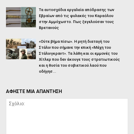
Τα αυτοσχέδια εργαλεία απόδρασης των
Εβραίων από τις φυλακές του Καραόλου
στην Αμμόχωστο. Πως ξεγελούσαν τους
Βρετανούς
«Ούτε βήμα πίσω». Η ρητή διαταγή του
Στάλιν που σήμανε την επική «Μάχη του
Στάλινγκραντ». Τα λάθη και οι εμμονές του
Χίτλερ που δεν άκουγε τους στρατιωτικούς
και η θυσία του σοβιετικού λαού που
οδήγησ...
ΑΦΗΣΤΕ ΜΙΑ ΑΠΑΝΤΗΣΗ