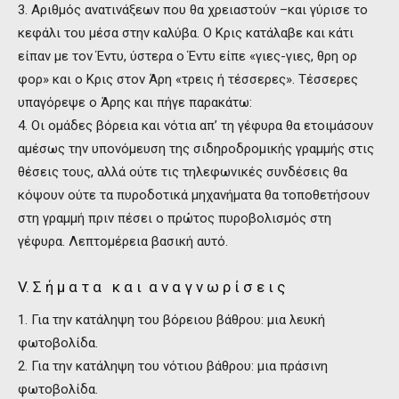
3. Αριθμός ανατινάξεων που θα χρειαστούν –και γύρισε το
κεφάλι του μέσα στην καλύβα. Ο Κρις κατάλαβε και κάτι
είπαν με τον Έντυ, ύστερα ο Έντυ είπε «γιες-γιες, θρη ορ
φορ» και ο Κρις στον Άρη «τρεις ή τέσσερες». Τέσσερες
υπαγόρεψε ο Άρης και πήγε παρακάτω:
4. Οι ομάδες βόρεια και νότια απ’ τη γέφυρα θα ετοιμάσουν
αμέσως την υπονόμευση της σιδηροδρομικής γραμμής στις
θέσεις τους, αλλά ούτε τις τηλεφωνικές συνδέσεις θα
κόψουν ούτε τα πυροδοτικά μηχανήματα θα τοποθετήσουν
στη γραμμή πριν πέσει ο πρώτος πυροβολισμός στη
γέφυρα. Λεπτομέρεια βασική αυτό.
V. Σ ή μ α τ α κ α ι α ν α γ ν ω ρ ί σ ε ι ς
1. Για την κατάληψη του βόρειου βάθρου: μια λευκή
φωτοβολίδα.
2. Για την κατάληψη του νότιου βάθρου: μια πράσινη
φωτοβολίδα.