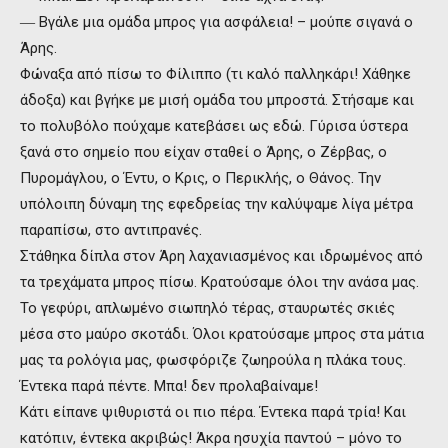
― Βγάλε μια ομάδα μπρος για ασφάλεια! – μούπε σιγανά ο
Άρης.
Φώναξα από πίσω το Φίλιππο (τι καλό παλληκάρι! Χάθηκε
άδοξα) και βγήκε με μισή ομάδα του μπροστά. Στήσαμε και
το πολυβόλο πούχαμε κατεβάσει ως εδώ. Γύρισα ύστερα
ξανά στο σημείο που είχαν σταθεί ο Άρης, ο Ζέρβας, ο
Πυρομάγλου, ο Έντυ, ο Κρις, ο Περικλής, ο Θάνος. Την
υπόλοιπη δύναμη της εφεδρείας την καλύψαμε λίγα μέτρα
παραπίσω, στο αντιπρανές.
Στάθηκα δίπλα στον Άρη λαχανιασμένος και ιδρωμένος από
τα τρεχάματα μπρος πίσω. Κρατούσαμε όλοι την ανάσα μας.
Το γεφύρι, απλωμένο σιωπηλό τέρας, σταυρωτές σκιές
μέσα στο μαύρο σκοτάδι. Όλοι κρατούσαμε μπρος στα μάτια
μας τα ρολόγια μας, φωσφόριζε ζωηρούλα η πλάκα τους.
Έντεκα παρά πέντε. Μπα! δεν προλαβαίναμε!
Κάτι είπανε ψιθυριστά οι πιο πέρα. Έντεκα παρά τρία! Και
κατόπιν, έντεκα ακριβώς! Άκρα ησυχία παντού – μόνο το