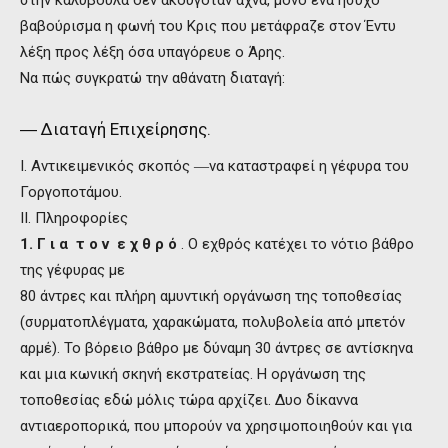
στην καλυβούλα δεν ακουγόταν άχνα, μόνο ένα ήσυχο
βαβούρισμα η φωνή του Κρις που μετάφραζε στον Έντυ
λέξη προς λέξη όσα υπαγόρευε ο Άρης.
Να πώς συγκρατώ την αθάνατη διαταγή:
― Διαταγή Επιχείρησης.
I. Αντικειμενικός σκοπός ―να καταστραφεί η γέφυρα του
Γοργοποτάμου.
II. Πληροφορίες
1. Γ ι α τ ο ν ε χ θ ρ ό
. Ο εχθρός κατέχει το νότιο βάθρο
της γέφυρας με
80 άντρες και πλήρη αμυντική οργάνωση της τοποθεσίας
(συρματοπλέγματα, χαρακώματα, πολυβολεία από μπετόν
αρμέ). Το βόρειο βάθρο με δύναμη 30 άντρες σε αντίσκηνα
και μια κωνική σκηνή εκστρατείας. Η οργάνωση της
τοποθεσίας εδώ μόλις τώρα αρχίζει. Δυο δίκαννα
αντιαεροπορικά, που μπορούν να χρησιμοποιηθούν και για