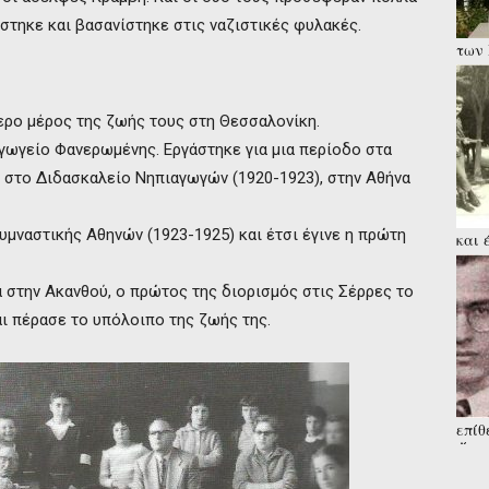
στηκε και βασανίστηκε στις ναζιστικές φυλακές.
των 
κρατ
νική
ερο μέρος της ζωής τους στη Θεσσαλονίκη.
γωγείο Φανερωμένης. Εργάστηκε για μια περίοδο στα
 στο Διδασκαλείο Νηπιαγωγών (1920-1923), στην Αθήνα
υμναστικής Αθηνών (1923-1925) και έτσι έγινε η πρώτη
και 
κατα
γραμ
α στην Ακανθού, ο πρώτος της διορισμός στις Σέρρες το
ι πέρασε το υπόλοιπο της ζωής της.
επίθ
Άγνω
από 