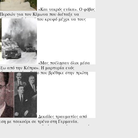
«Και νεκρός ενίκα». Ο φόβος
Περσών για τον Κίμωνα που διέταξε να
ήσουν τον θάνατό του κρυφό μέχρι να τους
σουν στην Κύπρο
«Μας πούλησαν όλοι μέσα
έξω από την Κύπρο». Η μαρτυρία ενός
δρομέα από τη Ρόδο που βρέθηκε στην πρώτη
μή το 1974
Δεκάδες τραυματίες από
εση με τσεκούρι σε τρένο στη Γερμανία.
στα τα κίνητρα του δράστη που έπεσε νεκρός
αστυνομικά πυρά