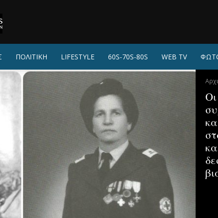
Σ
ΠΟΛΙΤΙΚΗ
LIFESTYLE
60S-70S-80S
WEB TV
ΦΩΤ
Αρχ
Οι
συ
κα
στ
κα
δε
βι