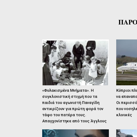
ΠΑΡΟ
«Φυλακισμένα Μνήματα». Η
Κύπριοι πλ
συγκλονιστική στιγμή που τα
να επαναπα
παιδιά του αγωνιστή Παναγίδη
Οι περισσό
αντικρίζουν για πρώτη φορά τον
που νοσηλε
τάφο του πατέρα τους.
κλινικές
Απαγχονίστηκε από τους Άγγλους