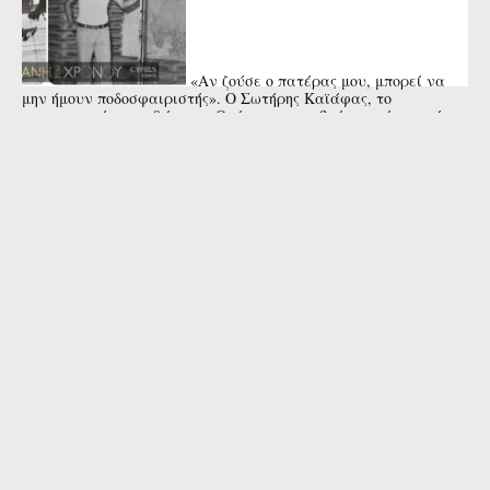
«Αν ζούσε ο πατέρας μου, μπορεί να
μην ήμουν ποδοσφαιριστής». Ο Σωτήρης Καϊάφας, το
αναντικατάστατο 9άρι της Ομόνοιας, που βγήκε πρώτος σκόρερ
της Ευρώπης και ...