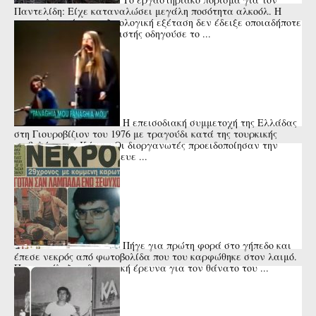
Παντελίδη: Είχε καταναλώσει μεγάλη ποσότητα αλκοόλ. Η
αιματολογική και τοξικολογική εξέταση δεν έδειξε οποιαδήποτε
άλλη ουσία. Ο τραγουδιστής οδηγούσε το ...
Η επεισοδιακή συμμετοχή της Ελλάδας
στη Γιουροβίζιον του 1976 με τραγούδι κατά της τουρκικής
εισβολής στην Κύπρο. Οι διοργανωτές προειδοποίησαν την
Μαρίζα Κωχ ότι κινδύνευε ...
Πήγε για πρώτη φορά στο γήπεδο και
έπεσε νεκρός από φωτοβολίδα που του καρφώθηκε στον λαιμό.
Που κατέληξε η δικαστική έρευνα για τον θάνατο του ...