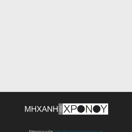
Επικοινωνία:
info@mixanitouxronou.gr