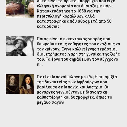
Αυτό είναι το πρώτο υποβρύχιο που είχε
ελληνική ονομασία και έμοιαζε με ψάρι.
Κατασκευάστηκε το 1858 για την
περισυλλογή κοραλλιών, αλλά
καταστράφηκε από λάθος μετά από 50
καταδύσεις
Ποιος είναι ο εκκεντρικός νεαρός που
θεωρούσε τους καθηγητές του ανάξιους να
τον κρίνουν; Έγινε καλλιτέχνης τεράστιου
διαμετρήματος, χάρη στη γυναίκα της ζωής
του. Τα έργα του σημάδεψαν τον σύγχρονο
π...
Γιατί οι Ισπανοί μιλάνε με «θ»; Η αιμομιξία
της δυναστείας των Αψβούργων που
βασίλευσε σε Ισπανία και Αυστρία. Οι
μονάρχες γεννιούνταν με διανοητική
καθυστέρηση και δυσμορφίες, όπως το
μεγάλο σαγόνι