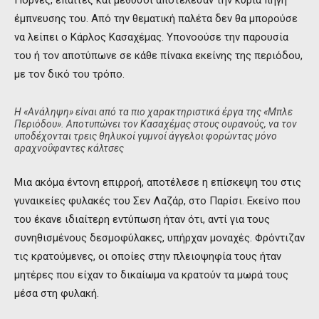
έμπνευσης του. Από την θεματική παλέτα δεν θα μπορούσε
να λείπει ο Κάρλος Κασαχέμας. Υπονοούσε την παρουσία
του ή τον αποτύπωνε σε κάθε πίνακα εκείνης της περιόδου,
με τον δικό του τρόπο.
Η «Ανάληψη» είναι από τα πιο χαρακτηριστικά έργα της «Μπλε
Περιόδου». Αποτυπώνει τον Κασαχέμας στους ουρανούς, να τον
υποδέχονται τρεις θηλυκοί γυμνοί άγγελοι φορώντας μόνο
αραχνοΰφαντες κάλτσες
Μια ακόμα έντονη επιρροή, αποτέλεσε η επίσκεψη του στις
γυναικείες φυλακές του Σεν Λαζάρ, στο Παρίσι. Εκείνο που
του έκανε ιδιαίτερη εντύπωση ήταν ότι, αντί για τους
συνηθισμένους δεσμοφύλακες, υπήρχαν μοναχές. Φρόντιζαν
τις κρατούμενες, οι οποίες στην πλειοψηφία τους ήταν
μητέρες που είχαν το δικαίωμα να κρατούν τα μωρά τους
μέσα στη φυλακή.