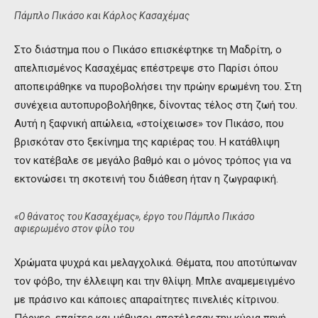
Πάμπλο Πικάσο και Κάρλος Κασαχέμας
Στο διάστημα που ο Πικάσο επισκέφτηκε τη Μαδρίτη, ο
απελπισμένος Κασαχέμας επέστρεψε στο Παρίσι όπου
αποπειράθηκε να πυροβολήσει την πρώην ερωμένη του. Στη
συνέχεια αυτοπυροβολήθηκε, δίνοντας τέλος στη ζωή του.
Αυτή η ξαφνική απώλεια, «στοίχειωσε» τον Πικάσο, που
βρισκόταν στο ξεκίνημα της καριέρας του. Η κατάθλιψη
τον κατέβαλε σε μεγάλο βαθμό και ο μόνος τρόπος για να
εκτονώσει τη σκοτεινή του διάθεση ήταν η ζωγραφική.
«Ο θάνατος του Κασαχέμας», έργο του Πάμπλο Πικάσο
αφιερωμένο στον φίλο του
Χρώματα ψυχρά και μελαγχολικά. Θέματα, που αποτύπωναν
τον φόβο, την έλλειψη και την θλίψη. Μπλε αναμεμειγμένο
με πράσινο και κάποιες απαραίτητες πινελιές κίτρινου.
Πόρνες, επαίτες και μέθυσοι αποτέλεσαν την κύρια πηγή