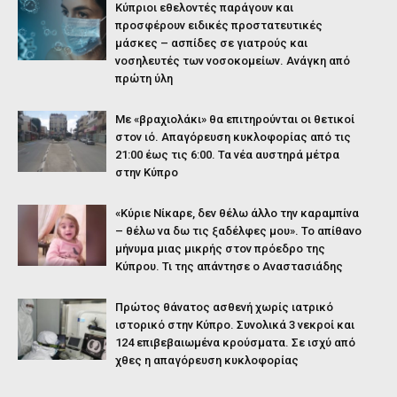
Κύπριοι εθελοντές παράγουν και
προσφέρουν ειδικές προστατευτικές
μάσκες – ασπίδες σε γιατρούς και
νοσηλευτές των νοσοκομείων. Ανάγκη από
πρώτη ύλη
Με «βραχιολάκι» θα επιτηρούνται οι θετικοί
στον ιό. Απαγόρευση κυκλοφορίας από τις
21:00 έως τις 6:00. Τα νέα αυστηρά μέτρα
στην Κύπρο
«Κύριε Νίκαρε, δεν θέλω άλλο την καραμπίνα
– θέλω να δω τις ξαδέλφες μου». Το απίθανο
μήνυμα μιας μικρής στον πρόεδρο της
Κύπρου. Τι της απάντησε ο Αναστασιάδης
Πρώτος θάνατος ασθενή χωρίς ιατρικό
ιστορικό στην Κύπρο. Συνολικά 3 νεκροί και
124 επιβεβαιωμένα κρούσματα. Σε ισχύ από
χθες η απαγόρευση κυκλοφορίας