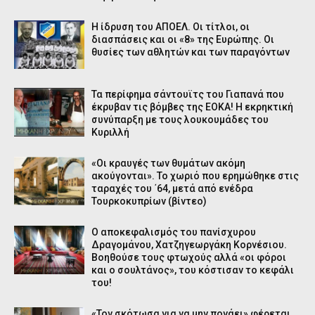
Η ίδρυση του ΑΠΟΕΛ. Οι τίτλοι, οι
διασπάσεις και οι «8» της Ευρώπης. Οι
θυσίες των αθλητών και των παραγόντων
Τα περίφημα σάντουϊτς του Γιαπανά που
έκρυβαν τις βόμβες της ΕΟΚΑ! Η εκρηκτική
συνύπαρξη με τους λουκουμάδες του
Κυριλλή
«Οι κραυγές των θυμάτων ακόμη
ακούγονται». Το χωριό που ερημώθηκε στις
ταραχές του ΄64, μετά από ενέδρα
Τουρκοκυπρίων (βίντεο)
Ο αποκεφαλισμός του πανίσχυρου
Δραγομάνου, Χατζηγεωργάκη Κορνέσιου.
Βοηθούσε τους φτωχούς αλλά «οι φόροι
και ο σουλτάνος», του κόστισαν το κεφάλι
του!
«Τον σκότωσα για να μην πονάει» φέρεται