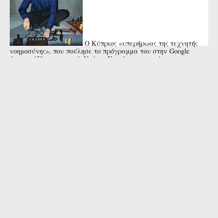
Ο Κύπριος «υπερήρωας της τεχνητής
νοημοσύνης», που πούλησε το πρόγραμμα του στην Google
έναντι 450 εκατ. ευρώ. Ντέμης Χασάμπης, ο σπάνιος
επιστήμονας.