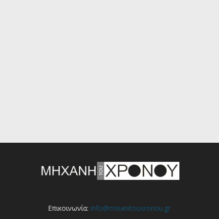
Επικοινωνία:
info@mixanitouxronou.gr