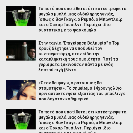
Το ποτό που υποτίθεται ότι κατέστρεψε τα
μεγάλα μυαλά μιας ολόκληρης γενιάς,
‘οπως ο Βαν Γκογκ, ο Ρεμπό, ο Μπωντλαίρ
και ο Όσκαρ Γουάιλντ. Περιέχει ίδιο
συστατικό με το φασκόμηλο
Στην ταινία "Επιχείρηση Βαλκυρία" ο Τομ
Κρουζ δέχτηκε να υποδυθεί τον
συνταγματάρχη, όταν είδε την
καταπληκτική τους ομοιότητα. Γιατί τα
γυρίσματα ξεκινούσαν πάντα με ενός
λεπτού σιγή (βίντε...
«Όταν θα φύγω, ο ρατσισμός θα
σταματήσει». Το σημείωμα 14χρονης λίγο
πριν αυτοκτονήσει εξαιτίας του μπούλινγκ
που δεχόταν καθημερινά
Το ποτό που υποτίθεται ότι κατέστρεψε τα
μεγάλα μυαλά μιας ολόκληρης γενιάς,
‘οπως ο Βαν Γκογκ, ο Ρεμπό, ο Μπωντλαίρ
και ο Όσκαρ Γουάιλντ. Περιέχει ίδιο