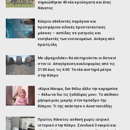
σημειώθηκαν 40 νέα κρούσματα και ένας
θάνατος
Κύπριοι εθελοντές παράγουν και
προσφέρουν ειδικές προστατευτικές
μάσκες – ασπίδες σε γιατρούς και
νοσηλευτές των νοσοκομείων. Ανάγκη από
πρώτη ύλη
Με «βραχιολάκι» θα επιτηρούνται οι θετικοί
στον ιό. Απαγόρευση κυκλοφορίας από τις
21:00 έως τις 6:00. Τα νέα αυστηρά μέτρα
στην Κύπρο
«Κύριε Νίκαρε, δεν θέλω άλλο την καραμπίνα
– θέλω να δω τις ξαδέλφες μου». Το απίθανο
μήνυμα μιας μικρής στον πρόεδρο της
Κύπρου. Τι της απάντησε ο Αναστασιάδης
Πρώτος θάνατος ασθενή χωρίς ιατρικό
ιστορικό στην Κύπρο. Συνολικά 3 νεκροί και