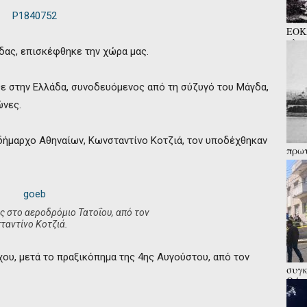
ΕΟΚΑ
πλατ
ας, επισκέφθηκε την χώρα μας.
παιδ
θε στην Ελλάδα, συνοδευόμενος από τη σύζυγό του Μάγδα,
ώνες.
 δήμαρχο Αθηναίων, Κωνσταντίνο Κοτζιά, τον υποδέχθηκαν
πρωτ
«μοι
 στο αεροδρόμιο Τατοΐου, από τον
αντίνο Κοτζιά.
ου, μετά το πραξικόπημα της 4ης Αυγούστου, από τον
συγκ
Θύμα
αλλά