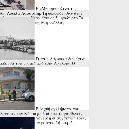
Η «Μπουμπουλίνα της
», Λουκία Λαουτάρη. Τη δολοφόνησαν στην
εία του χωριού. Ήταν έγκυος 5 μηνών στο 7ο
ί της. Το τραγούδι της Μαρινέλλας
Γιατί η Λάρνακα δεν έγινε
εύουσα του νησιού από τους Άγγλους. Ο
ραίος» άνθρωπος
Ειδεχθή εγκλήματα που
λόνισαν την Κύπρο με δράστες ψυχασθενείς.
τα ήταν οι ίδιοι οι γονείς ή οι συγγενείς τους,
 και ανυποψίαστοι περαστικοί ή μικρά ...