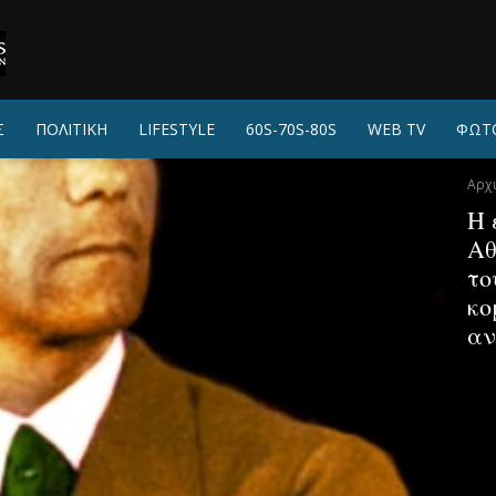
Σ
ΠΟΛΙΤΙΚΗ
LIFESTYLE
60S-70S-80S
WEB TV
ΦΩΤ
Αρχ
Η 
Αθ
το
κο
αν