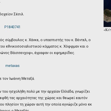
.
δοχείον Σέσιλ.
«Κύπ
συνα
ς σύμβουλος κ. Χάνκε, ο υπασπιστής του κ. Βέντελ, ο
του εθνικοσοσιαλιστικού κόμματος κ. Χόφφμαν και ο
ώνος Βάισσενχοφ», έγραφαν οι εφημερίδες.
ε τον Ιωάννη Μεταξά.
 του ησχολήθη πολύ με την αρχαίαν Ελλάδα, γνωρίζει
κεφθή τας αρχαιότητας της χώρας και θεωρεί εαυτόν
 του πλησίον τη χώραν αυτή την οποία εγνώριζε μόνο εκ
άφους ο Μεταξάς.