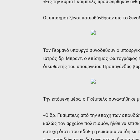
«Εις την κυρία Γκαίμπελς προσφέρθηκαν άνθη
Οι επίσημοι ξένοι κατευθύνθησαν εις το ξενο
Τον Γερμανό υπουργό συνοδεύουν ο υπουργικό
ιατρός δρ. Μπραντ, ο επίσημος φωτογράφος 
διευθυντής του υπουργείου Προπαγάνδας βαρ
Την επόμενη μέρα, ο Γκέμπελς συναντήθηκε μ
«Ο δρ. Γκαίμπελς από την εποχή των σπουδών
καλώς τον αρχαίον πολιτισμόν, ήλθε να επισ
ευτυχή διότι του εδόθη η ευκαιρία να ίδη εκ
των σπουδών του», δήλωνε στους δημοσιογρ