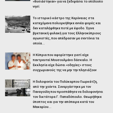
«θυσιάστηκαν» για να ξεδιψάσει το υπόλοιπο
νησί
Το ιστορικό κάστρο της Κερύνειας στα
κατεχόμενα πολιορκήθηκε εννέα φορές και
δεν καταλήφθηκε ποτέ με έφοδο. Έγινε
βρετανική φυλακή για τους Ελληνοκύπριους
αγωνιστές, που απέδρασαν με σεντόνια τα
οποία...
Η Κύπρια που αφορίστηκε γιατί είχε
παντρευτεί Μουσουλμάνο δάσκαλο. Η
Εκκλησία είχε δώσει «οδηγίες» στους
συγχωριανούς της να μην την πλησιάζουν
Η δολοφονία του Πολύκαρπου Γιωρκάτζη,
από την χούντα. Συνεργάστηκε με τον
Παναγούλη που προσπάθησε να δολοφονήσει
τον δικτάτορα Γ. Παπαδόπουλο. Θεωρήθηκε
ύποπτος και για την απόπειρα κατά του
Μακαρίου...