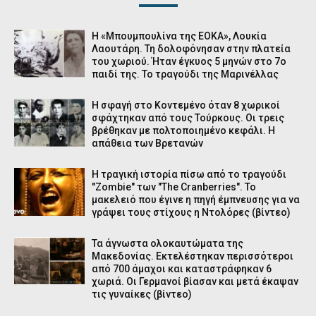
Η «Μπουμπουλίνα της ΕΟΚΑ», Λουκία
Λαουτάρη. Τη δολοφόνησαν στην πλατεία
του χωριού. Ήταν έγκυος 5 μηνών στο 7ο
παιδί της. Το τραγούδι της Μαρινέλλας
Η σφαγή στο Κοντεμένο όταν 8 χωρικοί
σφάχτηκαν από τους Τούρκους. Οι τρεις
βρέθηκαν με πολτοποιημένο κεφάλι. Η
απάθεια των Βρετανών
Η τραγική ιστορία πίσω από το τραγούδι
"Zombie" των "The Cranberries". Το
μακελειό που έγινε η πηγή έμπνευσης για να
γράψει τους στίχους η Ντολόρες (βίντεο)
Τα άγνωστα ολοκαυτώματα της
Μακεδονίας. Εκτελέστηκαν περισσότεροι
από 700 άμαχοι και καταστράφηκαν 6
χωριά. Οι Γερμανοί βίασαν και μετά έκαψαν
τις γυναίκες (βίντεο)