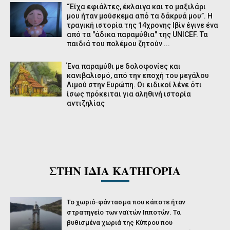
“Είχα εφιάλτες, έκλαιγα και το μαξιλάρι
μου ήταν μούσκεμα από τα δάκρυά μου”. Η
τραγική ιστορία της 14χρονης Ιβίν έγινε ένα
από τα "άδικα παραμύθια" της UNICEF. Τα
παιδιά του πολέμου ζητούν ...
Ένα παραμύθι με δολοφονίες και
κανιβαλισμό, από την εποχή του μεγάλου
Λιμού στην Ευρώπη. Οι ειδικοί λένε ότι
ίσως πρόκειται για αληθινή ιστορία
αντιζηλίας
ΣΤΗΝ ΙΔΙΑ ΚΑΤΗΓΟΡΙΑ
Το χωριό-φάντασμα που κάποτε ήταν
στρατηγείο των ναϊτών Ιπποτών. Τα
βυθισμένα χωριά της Κύπρου που