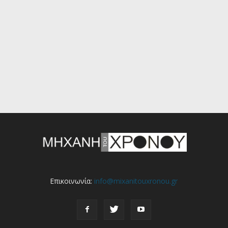
Επικοινωνία:
info@mixanitouxronou.gr