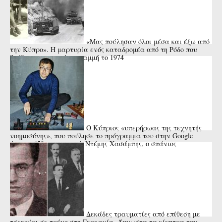
«Μας πούλησαν όλοι μέσα και έξω από
την Κύπρο». Η μαρτυρία ενός καταδρομέα από τη Ρόδο που
βρέθηκε στην πρώτη γραμμή το 1974
Ο Κύπριος «υπερήρωας της τεχνητής
νοημοσύνης», που πούλησε το πρόγραμμα του στην Google
έναντι 450 εκατ. ευρώ. Ντέμης Χασάμπης, ο σπάνιος
επιστήμονας.
Δεκάδες τραυματίες από επίθεση με
τσεκούρι σε τρένο στη Γερμανία. Άγνωστα τα κίνητρα του