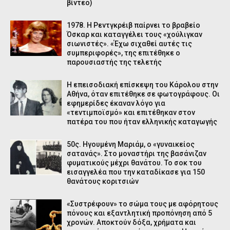
βίντεο)
1978. Η Ρεντγκρέιβ παίρνει το βραβείο
Όσκαρ και καταγγέλει τους «χούλιγκαν
σιωνιστές». «Έχω σιχαθεί αυτές τις
συμπεριφορές», της επιτέθηκε ο
παρουσιαστής της τελετής
Η επεισοδιακή επίσκεψη του Κάρολου στην
Αθήνα, όταν επιτέθηκε σε φωτογράφους. Οι
εφημερίδες έκαναν λόγο για
«τεντιμποϊσμό» και επιτέθηκαν στον
πατέρα του που ήταν ελληνικής καταγωγής
50ς. Ηγουμένη Μαριάμ, ο «γυναικείος
σατανάς». Στο μοναστήρι της βασάνιζαν
φυματικούς μέχρι θανάτου. Το σοκ του
εισαγγελέα που την καταδίκασε για 150
θανάτους κοριτσιών
«Συστρέφουν» το σώμα τους με αφόρητους
πόνους και εξαντλητική προπόνηση από 5
χρονών. Αποκτούν δόξα, χρήματα και