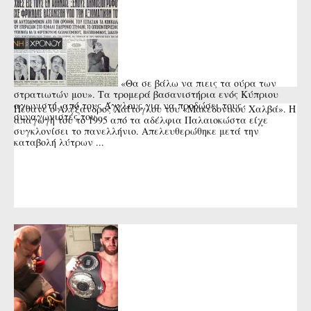
«Θα σε βάλω να πιεις τα ούρα των
στρατιωτών μου». Τα τρομερά βασανιστήρια ενός Κύπριου
αγωνιστή, από τους Άγγλους για να προδώσει τους
Πέθανε ο Αλέξανδρος Χαΐτογλου του «Μακεδονικού Χαλβά». Η
συναγωνιστές του
απαγωγή του το 1995 από τα αδέλφια Παλαιοκώστα είχε
συγκλονίσει το πανελλήνιο. Απελευθερώθηκε μετά την
καταβολή λύτρων ...