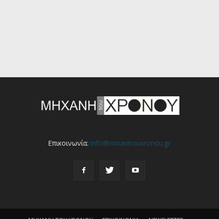
Επικοινωνία:
info@mixanitouxronou.gr