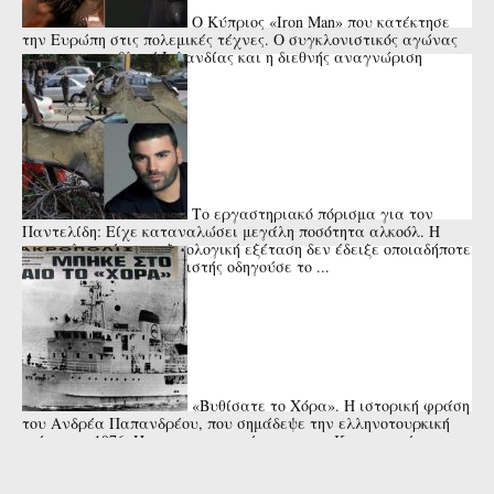
Ο Κύπριος «Iron Man» που κατέκτησε
την Ευρώπη στις πολεμικές τέχνες. Ο συγκλονιστικός αγώνας
με τον πρωταθλητή Ιρλανδίας και η διεθνής αναγνώριση
(Βίντεο)
Το εργαστηριακό πόρισμα για τον
Παντελίδη: Είχε καταναλώσει μεγάλη ποσότητα αλκοόλ. Η
αιματολογική και τοξικολογική εξέταση δεν έδειξε οποιαδήποτε
άλλη ουσία. Ο τραγουδιστής οδηγούσε το ...
«Βυθίσατε το Χόρα». Η ιστορική φράση
του Ανδρέα Παπανδρέου, που σημάδεψε την ελληνοτουρκική
κρίση του 1976. Ήταν σε συνεννόηση με τον Κωνσταντίνο
Καραμανλή ή όχι; ...