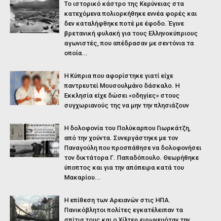
Το ιστορικό κάστρο της Κερύνειας στα
κατεχόμενα πολιορκήθηκε εννέα φορές και
δεν καταλήφθηκε ποτέ με έφοδο. Έγινε
βρετανική φυλακή για τους Ελληνοκύπριους
αγωνιστές, που απέδρασαν με σεντόνια τα
οποία...
Η Κύπρια που αφορίστηκε γιατί είχε
παντρευτεί Μουσουλμάνο δάσκαλο. Η
Εκκλησία είχε δώσει «οδηγίες» στους
συγχωριανούς της να μην την πλησιάζουν
Η δολοφονία του Πολύκαρπου Γιωρκάτζη,
από την χούντα. Συνεργάστηκε με τον
Παναγούλη που προσπάθησε να δολοφονήσει
τον δικτάτορα Γ. Παπαδόπουλο. Θεωρήθηκε
ύποπτος και για την απόπειρα κατά του
Μακαρίου...
Η επίθεση των Αρειανών στις ΗΠΑ.
Πανικόβλητοι πολίτες εγκατέλειπαν τα
σπίτια τους και ο Χίλτερ ειρωνευόταν την