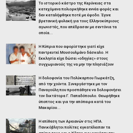
Το ιστορικό κάστρο της Κερύνειας στα
κατεχόμενα πολιορκήθηκε εννέα φορές και
δεν καταλήφθηκε ποτέ με έφοδο. Έγινε
βρετανική φυλακή για τους Ελληνοκύπριους
αγωνιστές, που απέδρασαν με σεντόνια τα
οποία...
Η Κύπρια που αφορίστηκε γιατί είχε
παντρευτεί Μουσουλμάνο δάσκαλο. Η
Εκκλησία είχε δώσει «οδηγίες» στους
συγχωριανούς της να μην την πλησιάζουν
Η δολοφονία του Πολύκαρπου Γιωρκάτζη,
από την χούντα. Συνεργάστηκε με τον
Παναγούλη που προσπάθησε να δολοφονήσει
τον δικτάτορα Γ. Παπαδόπουλο. Θεωρήθηκε
ύποπτος και για την απόπειρα κατά του
Μακαρίου...
Η επίθεση των Αρειανών στις ΗΠΑ.
Πανικόβλητοι πολίτες εγκατέλειπαν τα