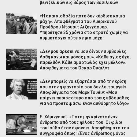
βενιζελικών εις βάρος των βασιλικών
«Η απαισιοδοξία ποτέ δεν κέρδισε καμιά
μάχη». Αποφθέγματα του Αμερικανού
Προέδρου Ντουάιτ Αϊζενχάουερ.
Υπηρέτησε 35 χρόνια στο στρατό χωρίς να
συμμετάσχει ούτε σε μια μάχη!
«Δεν μου αρέσει να μου δίνουν συμβουλές.
Λάθη κάνω και μόνος μου». «Κάθε άγιος έχει
παρελθόν. Κάθε αμαρτωλός έχει μέλλον».
Αποφθέγματα του Όσκαρ Ουάιλντ
«Δεν μπορείς να εξαρτάσαι από την κρίση
σου όταν η φαντασία σου δεν λειτουργεί».
Αποφθέγματα του Μαρκ Τουέιν: «Μου
παίρνει περισσότερο από τρεις εβδομάδες
για να προετοιμάσω έναν αυθόρμητο λόγο»
Ε. Χέμινγουεϊ: «Ποτέ μην κρίνετε έναν
άνθρωπο από τους φίλους του. Οι φίλοι
του Ιούδα ήταν άψογοι». Αποφθέγματα του
συγγραφέα όπως: «Ένας άνθρωπος μόνος