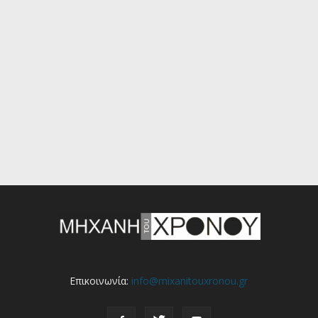
Επικοινωνία:
info@mixanitouxronou.gr