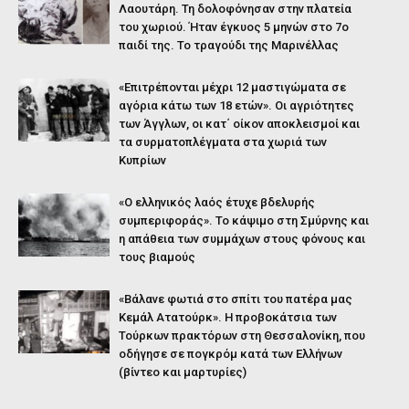
Λαουτάρη. Τη δολοφόνησαν στην πλατεία
του χωριού. Ήταν έγκυος 5 μηνών στο 7ο
παιδί της. Το τραγούδι της Μαρινέλλας
«Επιτρέπονται μέχρι 12 μαστιγώματα σε
αγόρια κάτω των 18 ετών». Οι αγριότητες
των Άγγλων, οι κατ΄ οίκον αποκλεισμοί και
τα συρματοπλέγματα στα χωριά των
Κυπρίων
«Ο ελληνικός λαός έτυχε βδελυρής
συμπεριφοράς». Το κάψιμο στη Σμύρνης και
η απάθεια των συμμάχων στους φόνους και
τους βιαμούς
«Βάλανε φωτιά στο σπίτι του πατέρα μας
Κεμάλ Ατατούρκ». Η προβοκάτσια των
Τούρκων πρακτόρων στη Θεσσαλονίκη, που
οδήγησε σε πογκρόμ κατά των Ελλήνων
(βίντεο και μαρτυρίες)