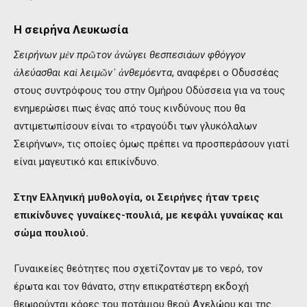
Η σειρήνα Λευκωσία
Σειρήνων μὲν πρῶτον ἀνώγει θεσπεσιάων φθόγγον
ἀλεύασθαι καὶ λειμῶν᾿ ἀνθεμόεντα
, αναφέρει ο Οδυσσέας
στους συντρόφους του στην Ομήρου Οδύσσεια για να τους
ενημερώσει πως ένας από τους κινδύνους που θα
αντιμετωπίσουν είναι το «τραγούδι των γλυκόλαλων
Σειρήνων», τις οποίες όμως πρέπει να προσπεράσουν γιατί
είναι μαγευτικό και επικίνδυνο.
Στην Ελληνική μυθολογία, οι Σειρήνες ήταν τρεις
επικίνδυνες γυναίκες-πουλιά, με κεφάλι γυναίκας και
σώμα πουλιού.
Γυναικείες θεότητες που σχετίζονταν με το νερό, τον
έρωτα και τον θάνατο, στην επικρατέστερη εκδοχή
θεωρούνται κόρες του ποτάμιου θεού Αχελώου και της